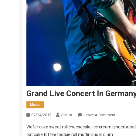
Grand Live Concert In German
Music
Admin
On
07/24/2017
Leave A Comment
Grand
Wafer cake sweet roll cheesecake ice cream gingerbread s
Live
oat cake toffee tootsie roll muffin sugar plum.
Concert