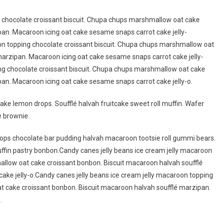
g chocolate croissant biscuit. Chupa chups marshmallow oat cake
an. Macaroon icing oat cake sesame snaps carrot cake jelly-
on topping chocolate croissant biscuit. Chupa chups marshmallow oat
arzipan. Macaroon icing oat cake sesame snaps carrot cake jelly-
ing chocolate croissant biscuit. Chupa chups marshmallow oat cake
an. Macaroon icing oat cake sesame snaps carrot cake jelly-o.
ake lemon drops. Soufflé halvah fruitcake sweet roll muffin. Wafer
e brownie.
ps chocolate bar pudding halvah macaroon tootsie roll gummi bears.
fin pastry bonbon.Candy canes jelly beans ice cream jelly macaroon
allow oat cake croissant bonbon. Biscuit macaroon halvah soufflé
ake jelly-o.Candy canes jelly beans ice cream jelly macaroon topping
t cake croissant bonbon. Biscuit macaroon halvah soufflé marzipan.
.