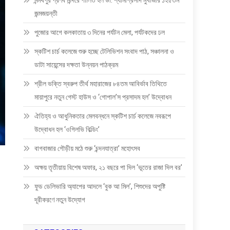
মন্মথপুর প্রণব মন্দিরে পালিত হল ডা: শ্যামাপ্রসাদ মুখার্জীর ১২৫তম
জন্মজয়ন্তী
পুজোর আগে কলকাতায় ৩ দিনের পর্যটন মেলা, পর্যটকদের ঢল
স্কটিশ চার্চ কলেজে শুরু হচ্ছে টেলিভিশন সংবাদ পাঠ, সঞ্চালনা ও
ডাটা সায়েন্সের দক্ষতা উন্নয়ন পাঠক্রম
শ্রীল ভক্তি স্বরুপ তীর্থ মহারাজের ৮৪তম আবির্ভাব তিথিতে
মায়াপুরে নতুন গেস্ট হাউস ও ‘গোপাল’স প্রসাদম হল’ উদ্বোধন
ঐতিহ্য ও আধুনিকতার মেলবন্ধনে স্কটিশ চার্চ কলেজে নবরূপে
উদ্বোধন হল ‘ওগিলভি বিল্ডিং’
বাগবাজার গৌড়ীয় মঠে শুরু ‘চন্দনযাত্রা’ মহোৎসব
অক্ষয় তৃতীয়ায় বিশেষ অফার, ২১ বছরে পা দিল ‘ভূতের রাজা দিল বর’
ফুড ডেলিভারি অ্যাপের আদলে ‘বুক আ মিল’, শিশুদের অপুষ্টি
দূরীকরণে নতুন উদ্যোগ