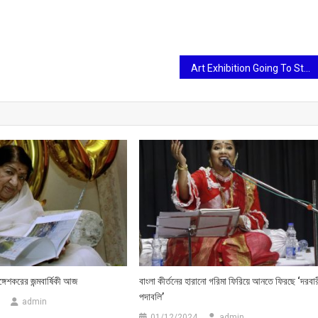
Art Exhibition Going To Start This Week
মঙ্গেশকরের জন্মবার্ষিকী আজ
বাংলা কীর্তনের হারানো গরিমা ফিরিয়ে আনতে ফিরছে ‘দরবা
পদাবলি’
admin
01/12/2024
admin