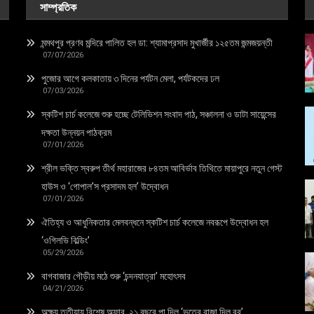
সাম্প্রতিক
মন্মথপুর প্রণব মন্দিরে পালিত হল ডা: শ্যামাপ্রসাদ মুখার্জীর ১২৫তম জন্মজয়ন্তী
07/07/2026
পুজোর আগে কলকাতায় ৩ দিনের পর্যটন মেলা, পর্যটকদের ঢল
07/03/2026
স্কটিশ চার্চ কলেজে শুরু হচ্ছে টেলিভিশন সংবাদ পাঠ, সঞ্চালনা ও ডাটা সায়েন্সের
দক্ষতা উন্নয়ন পাঠক্রম
07/01/2026
শ্রীল ভক্তি স্বরুপ তীর্থ মহারাজের ৮৪তম আবির্ভাব তিথিতে মায়াপুরে নতুন গেস্ট
হাউস ও ‘গোপাল’স প্রসাদম হল’ উদ্বোধন
07/01/2026
ঐতিহ্য ও আধুনিকতার মেলবন্ধনে স্কটিশ চার্চ কলেজে নবরূপে উদ্বোধন হল
‘ওগিলভি বিল্ডিং’
05/29/2026
বাগবাজার গৌড়ীয় মঠে শুরু ‘চন্দনযাত্রা’ মহোৎসব
04/21/2026
অক্ষয় তৃতীয়ায় বিশেষ অফার, ২১ বছরে পা দিল ‘ভূতের রাজা দিল বর’