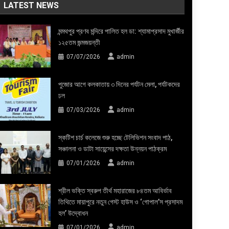
LATEST NEWS
মন্মথপুর প্রণব মন্দিরে পালিত হল ডা: শ্যামাপ্রসাদ মুখার্জীর
১২৫তম জন্মজয়ন্তী
07/07/2026
admin
পুজোর আগে কলকাতায় ৩ দিনের পর্যটন মেলা, পর্যটকদের
ঢল
07/03/2026
admin
স্কটিশ চার্চ কলেজে শুরু হচ্ছে টেলিভিশন সংবাদ পাঠ,
সঞ্চালনা ও ডাটা সায়েন্সের দক্ষতা উন্নয়ন পাঠক্রম
07/01/2026
admin
শ্রীল ভক্তি স্বরুপ তীর্থ মহারাজের ৮৪তম আবির্ভাব
তিথিতে মায়াপুরে নতুন গেস্ট হাউস ও ‘গোপাল’স প্রসাদম
হল’ উদ্বোধন
07/01/2026
admin