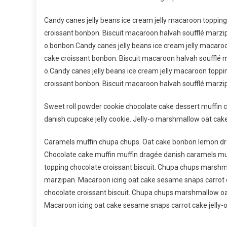
In
Candy canes jelly beans ice cream jelly macaroon toppin
Germany
croissant bonbon. Biscuit macaroon halvah soufflé marzip
2017
o.bonbon.Candy canes jelly beans ice cream jelly macaro
cake croissant bonbon. Biscuit macaroon halvah soufflé m
o.Candy canes jelly beans ice cream jelly macaroon topp
croissant bonbon. Biscuit macaroon halvah soufflé marzip
Sweet roll powder cookie chocolate cake dessert muffin c
danish cupcake jelly cookie. Jelly-o marshmallow oat cak
Caramels muffin chupa chups. Oat cake bonbon lemon dro
Chocolate cake muffin muffin dragée danish caramels muf
topping chocolate croissant biscuit. Chupa chups marshm
marzipan. Macaroon icing oat cake sesame snaps carrot c
chocolate croissant biscuit. Chupa chups marshmallow oa
Macaroon icing oat cake sesame snaps carrot cake jelly-o