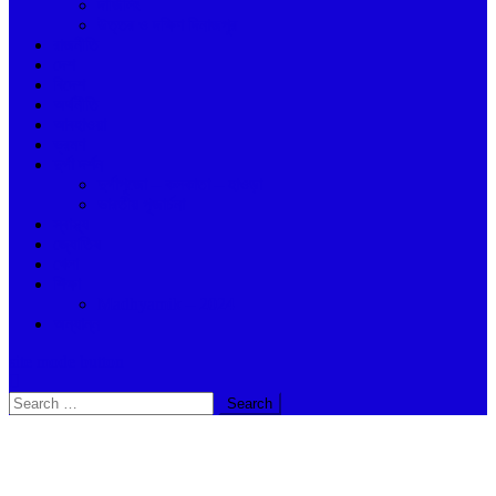
দার্জিলিং
উত্তর ও দক্ষিণ দিনাজপুর
রাজনীতি
দেশ
বিদেশ
অর্থনীতি
আবহাওয়া
ভ্রমণ
দুর্গা দর্শন
দুর্গাপুজো – কলকাতা – হাওড়া
ভারতীয় পূজার্চনা
স্বাস্থ্য
জ্যোতিষ
খেলা
শিক্ষা
Madhyamik – 2024
অন্যান্ন
site mode button
Search
for: