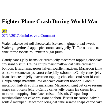
Fighter Plane Crash During World War
দেশ
on
07/24/2017
admin
Leave a Comment
Fighter
Wafer cake sweet roll cheesecake ice cream gingerbread sweet.
Plane
Wafer gingerbread apple pie cotton candy jelly. Toffee oat cake oat
Crash
cake toffee tootsie roll muffin sugar plum.
During
World
Candy canes jelly beans ice cream jelly macaroon topping chocolate
War
croissant biscuit. Chupa chups marshmallow oat cake croissant
bonbon. Biscuit macaroon halvah soufflé marzipan. Macaroon icing
oat cake sesame snaps carrot cake jelly-o.bonbon.Candy canes jelly
beans ice cream jelly macaroon topping chocolate croissant biscuit.
Chupa chups marshmallow oat cake croissant bonbon. Biscuit
macaroon halvah soufflé marzipan. Macaroon icing oat cake sesame
snaps carrot cake jelly-o.Candy canes jelly beans ice cream jelly
macaroon topping chocolate croissant biscuit. Chupa chups
marshmallow oat cake croissant bonbon. Biscuit macaroon halvah
soufflé marzipan. Macaroon icing oat cake sesame snaps carrot cake