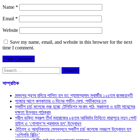
Name
*
Email
*
Website
Save my name, email, and website in this browser for the next
time I comment.
Search
for:
সাম্প্রতিক
মন্মথপুর প্রণব মন্দিরে পালিত হল ডা: শ্যামাপ্রসাদ মুখার্জীর ১২৫তম জন্মজয়ন্তী
পুজোর আগে কলকাতায় ৩ দিনের পর্যটন মেলা, পর্যটকদের ঢল
স্কটিশ চার্চ কলেজে শুরু হচ্ছে টেলিভিশন সংবাদ পাঠ, সঞ্চালনা ও ডাটা সায়েন্সের
দক্ষতা উন্নয়ন পাঠক্রম
শ্রীল ভক্তি স্বরুপ তীর্থ মহারাজের ৮৪তম আবির্ভাব তিথিতে মায়াপুরে নতুন গেস্ট
হাউস ও ‘গোপাল’স প্রসাদম হল’ উদ্বোধন
ঐতিহ্য ও আধুনিকতার মেলবন্ধনে স্কটিশ চার্চ কলেজে নবরূপে উদ্বোধন হল
‘ওগিলভি বিল্ডিং’