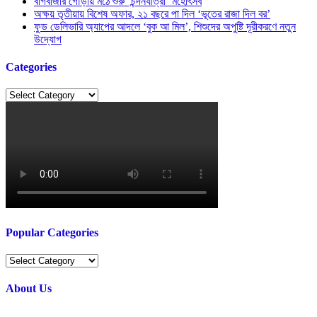
বাগবাজার গৌড়ীয় মঠে শুরু ‘চন্দনযাত্রা’ মহোৎসব
অক্ষয় তৃতীয়ায় বিশেষ অফার, ২১ বছরে পা দিল ‘ভূতের রাজা দিল বর’
ফুড ডেলিভারি অ্যাপের আদলে ‘বুক আ মিল’, শিশুদের অপুষ্টি দূরীকরণে নতুন
উদ্যোগ
Categories
Categories
Popular Categories
Popular
Categories
About Us