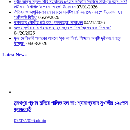
শ্রীল ভক্তি স্বরুপ তীর্থ মহারাজের ৮৪তম আবির্ভাব তিথিতে মায়াপুরে নতুন গেস্ট
হাউস ও ‘গোপাল’স প্রসাদম হল’ উদ্বোধন
07/01/2026
ঐতিহ্য ও আধুনিকতার মেলবন্ধনে স্কটিশ চার্চ কলেজে নবরূপে উদ্বোধন হল
‘ওগিলভি বিল্ডিং’
05/29/2026
বাগবাজার গৌড়ীয় মঠে শুরু ‘চন্দনযাত্রা’ মহোৎসব
04/21/2026
অক্ষয় তৃতীয়ায় বিশেষ অফার, ২১ বছরে পা দিল ‘ভূতের রাজা দিল বর’
04/20/2026
ফুড ডেলিভারি অ্যাপের আদলে ‘বুক আ মিল’, শিশুদের অপুষ্টি দূরীকরণে নতুন
উদ্যোগ
04/08/2026
Latest News
মন্মথপুর প্রণব মন্দিরে পালিত হল ডা: শ্যামাপ্রসাদ মুখার্জীর ১২৫তম
জন্মজয়ন্তী
07/07/2026
admin