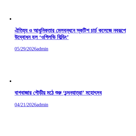
ঐতিহ্য ও আধুনিকতার মেলবন্ধনে স্কটিশ চার্চ কলেজে নবরূপে
উদ্বোধন হল ‘ওগিলভি বিল্ডিং’
05/29/2026
admin
বাগবাজার গৌড়ীয় মঠে শুরু ‘চন্দনযাত্রা’ মহোৎসব
04/21/2026
admin