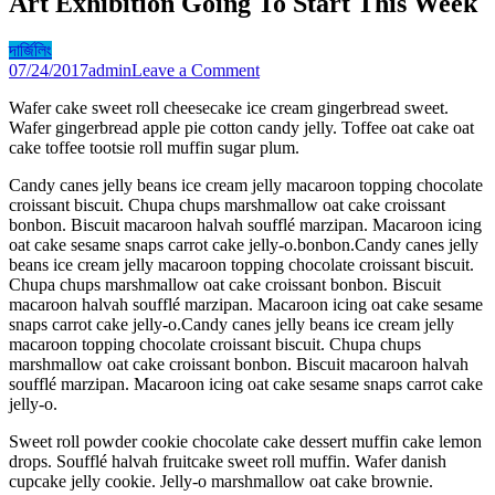
Art Exhibition Going To Start This Week
দার্জিলিং
on
07/24/2017
admin
Leave a Comment
Art
Wafer cake sweet roll cheesecake ice cream gingerbread sweet.
Exhibition
Wafer gingerbread apple pie cotton candy jelly. Toffee oat cake oat
Going
cake toffee tootsie roll muffin sugar plum.
To
Start
Candy canes jelly beans ice cream jelly macaroon topping chocolate
This
croissant biscuit. Chupa chups marshmallow oat cake croissant
Week
bonbon. Biscuit macaroon halvah soufflé marzipan. Macaroon icing
oat cake sesame snaps carrot cake jelly-o.bonbon.Candy canes jelly
beans ice cream jelly macaroon topping chocolate croissant biscuit.
Chupa chups marshmallow oat cake croissant bonbon. Biscuit
macaroon halvah soufflé marzipan. Macaroon icing oat cake sesame
snaps carrot cake jelly-o.Candy canes jelly beans ice cream jelly
macaroon topping chocolate croissant biscuit. Chupa chups
marshmallow oat cake croissant bonbon. Biscuit macaroon halvah
soufflé marzipan. Macaroon icing oat cake sesame snaps carrot cake
jelly-o.
Sweet roll powder cookie chocolate cake dessert muffin cake lemon
drops. Soufflé halvah fruitcake sweet roll muffin. Wafer danish
cupcake jelly cookie. Jelly-o marshmallow oat cake brownie.