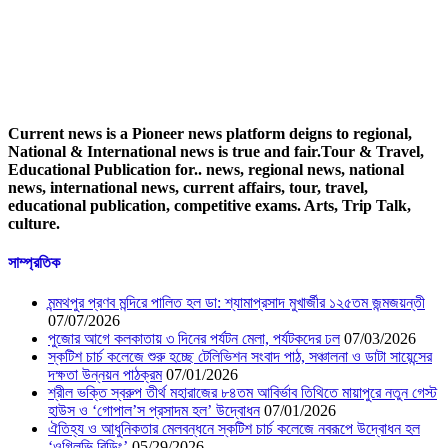
Current news is a Pioneer news platform deigns to regional,
National & International news is true and fair.Tour & Travel,
Educational Publication for.. news, regional news, national
news, international news, current affairs, tour, travel,
educational publication, competitive exams. Arts, Trip Talk,
culture.
সাম্প্রতিক
মন্মথপুর প্রণব মন্দিরে পালিত হল ডা: শ্যামাপ্রসাদ মুখার্জীর ১২৫তম জন্মজয়ন্তী
07/07/2026
পুজোর আগে কলকাতায় ৩ দিনের পর্যটন মেলা, পর্যটকদের ঢল
07/03/2026
স্কটিশ চার্চ কলেজে শুরু হচ্ছে টেলিভিশন সংবাদ পাঠ, সঞ্চালনা ও ডাটা সায়েন্সের
দক্ষতা উন্নয়ন পাঠক্রম
07/01/2026
শ্রীল ভক্তি স্বরুপ তীর্থ মহারাজের ৮৪তম আবির্ভাব তিথিতে মায়াপুরে নতুন গেস্ট
হাউস ও ‘গোপাল’স প্রসাদম হল’ উদ্বোধন
07/01/2026
ঐতিহ্য ও আধুনিকতার মেলবন্ধনে স্কটিশ চার্চ কলেজে নবরূপে উদ্বোধন হল
‘ওগিলভি বিল্ডিং’
05/29/2026