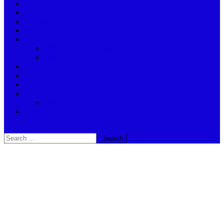
বিদেশ
অর্থনীতি
আবহাওয়া
ভ্রমণ
দুর্গা দর্শন
দুর্গাপুজো – কলকাতা – হাওড়া
ভারতীয় পূজার্চনা
স্বাস্থ্য
জ্যোতিষ
খেলা
শিক্ষা
Madhyamik – 2024
অন্যান্ন
site mode button
Search
for: