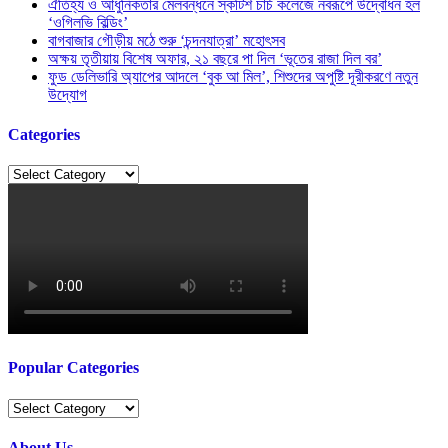
ঐতিহ্য ও আধুনিকতার মেলবন্ধনে স্কটিশ চার্চ কলেজে নবরূপে উদ্বোধন হল
‘ওগিলভি বিল্ডিং’
বাগবাজার গৌড়ীয় মঠে শুরু ‘চন্দনযাত্রা’ মহোৎসব
অক্ষয় তৃতীয়ায় বিশেষ অফার, ২১ বছরে পা দিল ‘ভূতের রাজা দিল বর’
ফুড ডেলিভারি অ্যাপের আদলে ‘বুক আ মিল’, শিশুদের অপুষ্টি দূরীকরণে নতুন
উদ্যোগ
Categories
Categories
Popular Categories
Popular
Categories
About Us