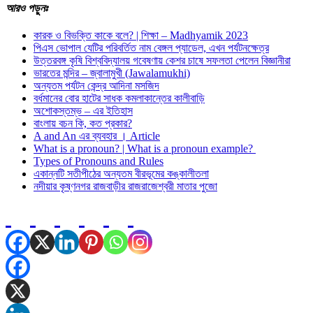
আরও
পড়ুনঃ
কারক ও বিভক্তি কাকে বলে? | শিক্ষা – Madhyamik 2023
পিএস ভোপাল যেটির পরিবর্তিত নাম বেঙ্গল প্যাডেল, এখন পর্যটনক্ষেত্র
উত্তরবঙ্গ কৃষি বিশ্ববিদ্যালয় গবেষণায় কেশর চাষে সফলতা পেলেন বিজ্ঞানীরা
ভারতের মন্দির – জ্বালামুখী (Jawalamukhi)
অন্যতম পর্যটন কেন্দ্র আদিনা মসজিদ
বর্ধমানের বোর হাটের সাধক কমলাকান্তের কালীবাড়ি
অশােকস্তম্ভ – এর ইতিহাস
বাংলায় বচন কি, কত প্রকার?
A and An এর ব্যবহার । Article
What is a pronoun? | What is a pronoun example?
Types of Pronouns and Rules
একান্নটি সতীপীঠের অন্যতম বীরভূমের কঙ্কালীতলা
নদীয়ার কৃষ্ণনগর রাজবাড়ীর রাজরাজেশ্বরী মাতার পুজো