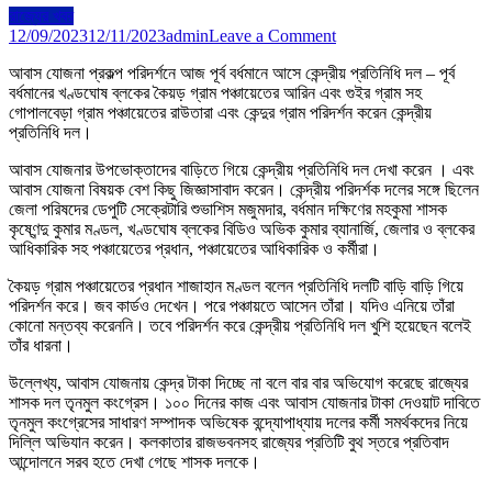
রাজ্যের খবর
on
12/09/2023
12/11/2023
admin
Leave a Comment
আবাস
আবাস যোজনা প্রকল্প পরিদর্শনে আজ পূর্ব বর্ধমানে আসে কেন্দ্রীয় প্রতিনিধি দল – পূর্ব
যোজনা
বর্ধমানের খণ্ডঘোষ ব্লকের কৈয়ড় গ্রাম পঞ্চায়েতের আরিন এবং গুইর গ্রাম সহ
প্রকল্প
গোপালবেড়া গ্রাম পঞ্চায়েতের রাউতারা এবং কেন্দুর গ্রাম পরিদর্শন করেন কেন্দ্রীয়
পরিদর্শনে
প্রতিনিধি দল।
আজ
পূর্ব
আবাস যোজনার উপভোক্তাদের বাড়িতে গিয়ে কেন্দ্রীয় প্রতিনিধি দল দেখা করেন । এবং
বর্ধমানে
আবাস যোজনা বিষয়ক বেশ কিছু জিজ্ঞাসাবাদ করেন। কেন্দ্রীয় পরিদর্শক দলের সঙ্গে ছিলেন
আসে
জেলা পরিষদের ডেপুটি সেক্রেটারি শুভাশিস মজুমদার, বর্ধমান দক্ষিণের মহকুমা শাসক
কেন্দ্রীয়
কৃষ্ণেন্দু কুমার মণ্ডল, খণ্ডঘোষ ব্লকের বিডিও অভিক কুমার ব্যানার্জি, জেলার ও ব্লকের
প্রতিনিধি
আধিকারিক সহ পঞ্চায়েতের প্রধান, পঞ্চায়েতের আধিকারিক ও কর্মীরা।
দল
কৈয়ড় গ্রাম পঞ্চায়েতের প্রধান শাজাহান মণ্ডল বলেন প্রতিনিধি দলটি বাড়ি বাড়ি গিয়ে
পরিদর্শন করে। জব কার্ডও দেখেন। পরে পঞ্চায়তে আসেন তাঁরা। যদিও এনিয়ে তাঁরা
কোনো মন্তব্য করেননি। তবে পরিদর্শন করে কেন্দ্রীয় প্রতিনিধি দল খুশি হয়েছেন বলেই
তাঁর ধারনা।
উল্লেখ্য, আবাস যোজনায় কেন্দ্র টাকা দিচ্ছে না বলে বার বার অভিযোগ করেছে রাজ্যের
শাসক দল তৃনমুল কংগ্রেস। ১০০ দিনের কাজ এবং আবাস যোজনার টাকা দেওয়াট দাবিতে
তৃনমুল কংগ্রেসের সাধারণ সম্পাদক অভিষেক বন্দ্যোপাধ্যায় দলের কর্মী সমর্থকদের নিয়ে
দিল্লি অভিযান করেন। কলকাতার রাজভবনসহ রাজ্যের প্রতিটি বুথ স্তরে প্রতিবাদ
আন্দোলনে সরব হতে দেখা গেছে শাসক দলকে।