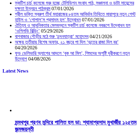
স্কটিশ চার্চ কলেজে শুরু হচ্ছে টেলিভিশন সংবাদ পাঠ, সঞ্চালনা ও ডাটা সায়েন্সের
দক্ষতা উন্নয়ন পাঠক্রম
07/01/2026
শ্রীল ভক্তি স্বরুপ তীর্থ মহারাজের ৮৪তম আবির্ভাব তিথিতে মায়াপুরে নতুন গেস্ট
হাউস ও ‘গোপাল’স প্রসাদম হল’ উদ্বোধন
07/01/2026
ঐতিহ্য ও আধুনিকতার মেলবন্ধনে স্কটিশ চার্চ কলেজে নবরূপে উদ্বোধন হল
‘ওগিলভি বিল্ডিং’
05/29/2026
বাগবাজার গৌড়ীয় মঠে শুরু ‘চন্দনযাত্রা’ মহোৎসব
04/21/2026
অক্ষয় তৃতীয়ায় বিশেষ অফার, ২১ বছরে পা দিল ‘ভূতের রাজা দিল বর’
04/20/2026
ফুড ডেলিভারি অ্যাপের আদলে ‘বুক আ মিল’, শিশুদের অপুষ্টি দূরীকরণে নতুন
উদ্যোগ
04/08/2026
Latest News
মন্মথপুর প্রণব মন্দিরে পালিত হল ডা: শ্যামাপ্রসাদ মুখার্জীর ১২৫তম
জন্মজয়ন্তী