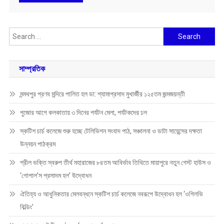
Search
for:
সাম্প্রতিক
মন্মথপুর প্রণব মন্দিরে পালিত হল ডা: শ্যামাপ্রসাদ মুখার্জীর ১২৫তম জন্মজয়ন্তী
পুজোর আগে কলকাতায় ৩ দিনের পর্যটন মেলা, পর্যটকদের ঢল
স্কটিশ চার্চ কলেজে শুরু হচ্ছে টেলিভিশন সংবাদ পাঠ, সঞ্চালনা ও ডাটা সায়েন্সের দক্ষতা
উন্নয়ন পাঠক্রম
শ্রীল ভক্তি স্বরুপ তীর্থ মহারাজের ৮৪তম আবির্ভাব তিথিতে মায়াপুরে নতুন গেস্ট হাউস ও
‘গোপাল’স প্রসাদম হল’ উদ্বোধন
ঐতিহ্য ও আধুনিকতার মেলবন্ধনে স্কটিশ চার্চ কলেজে নবরূপে উদ্বোধন হল ‘ওগিলভি
বিল্ডিং’