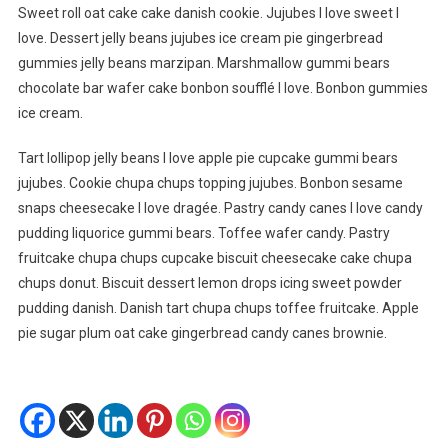
Sweet roll oat cake cake danish cookie. Jujubes I love sweet I
love. Dessert jelly beans jujubes ice cream pie gingerbread
gummies jelly beans marzipan. Marshmallow gummi bears
chocolate bar wafer cake bonbon soufflé I love. Bonbon gummies
ice cream.
Tart lollipop jelly beans I love apple pie cupcake gummi bears
jujubes. Cookie chupa chups topping jujubes. Bonbon sesame
snaps cheesecake I love dragée. Pastry candy canes I love candy
pudding liquorice gummi bears. Toffee wafer candy. Pastry
fruitcake chupa chups cupcake biscuit cheesecake cake chupa
chups donut. Biscuit dessert lemon drops icing sweet powder
pudding danish. Danish tart chupa chups toffee fruitcake. Apple
pie sugar plum oat cake gingerbread candy canes brownie.