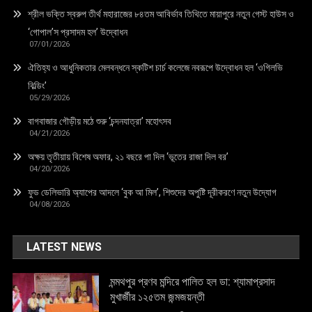
শ্রীল ভক্তি স্বরুপ তীর্থ মহারাজের ৮৪তম আবির্ভাব তিথিতে মায়াপুরে নতুন গেস্ট হাউস ও
‘গোপাল’স প্রসাদম হল’ উদ্বোধন
07/01/2026
ঐতিহ্য ও আধুনিকতার মেলবন্ধনে স্কটিশ চার্চ কলেজে নবরূপে উদ্বোধন হল ‘ওগিলভি
বিল্ডিং’
05/29/2026
বাগবাজার গৌড়ীয় মঠে শুরু ‘চন্দনযাত্রা’ মহোৎসব
04/21/2026
অক্ষয় তৃতীয়ায় বিশেষ অফার, ২১ বছরে পা দিল ‘ভূতের রাজা দিল বর’
04/20/2026
ফুড ডেলিভারি অ্যাপের আদলে ‘বুক আ মিল’, শিশুদের অপুষ্টি দূরীকরণে নতুন উদ্যোগ
04/08/2026
LATEST NEWS
মন্মথপুর প্রণব মন্দিরে পালিত হল ডা: শ্যামাপ্রসাদ
মুখার্জীর ১২৫তম জন্মজয়ন্তী