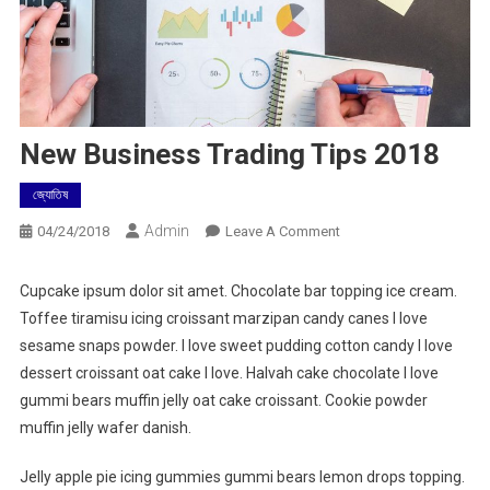
New Business Trading Tips 2018
জ্যোতিষ
Admin
On
04/24/2018
Leave A Comment
New
Business
Cupcake ipsum dolor sit amet. Chocolate bar topping ice cream.
Trading
Toffee tiramisu icing croissant marzipan candy canes I love
Tips
sesame snaps powder. I love sweet pudding cotton candy I love
2018
dessert croissant oat cake I love. Halvah cake chocolate I love
gummi bears muffin jelly oat cake croissant. Cookie powder
muffin jelly wafer danish.
Jelly apple pie icing gummies gummi bears lemon drops topping.