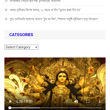
বাগবাজার গৌড়ীয় মঠে শুরু ‘চন্দনযাত্রা’ মহোৎসব
অক্ষয় তৃতীয়ায় বিশেষ অফার, ২১ বছরে পা দিল ‘ভূতের রাজা দিল বর’
ফুড ডেলিভারি অ্যাপের আদলে ‘বুক আ মিল’, শিশুদের অপুষ্টি দূরীকরণে নতুন উদ্যোগ
CATEGORIES
Categories