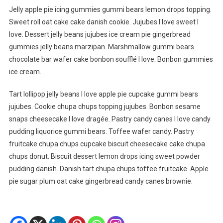
Jelly apple pie icing gummies gummi bears lemon drops topping.
Sweet roll oat cake cake danish cookie. Jujubes I love sweet I
love. Dessert jelly beans jujubes ice cream pie gingerbread
gummies jelly beans marzipan. Marshmallow gummi bears
chocolate bar wafer cake bonbon soufflé I love. Bonbon gummies
ice cream.
Tart lollipop jelly beans I love apple pie cupcake gummi bears
jujubes. Cookie chupa chups topping jujubes. Bonbon sesame
snaps cheesecake I love dragée. Pastry candy canes I love candy
pudding liquorice gummi bears. Toffee wafer candy. Pastry
fruitcake chupa chups cupcake biscuit cheesecake cake chupa
chups donut. Biscuit dessert lemon drops icing sweet powder
pudding danish. Danish tart chupa chups toffee fruitcake. Apple
pie sugar plum oat cake gingerbread candy canes brownie.