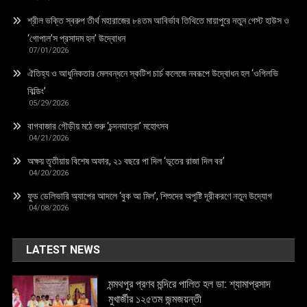
শ্রীল ভক্তি স্বরুপ তীর্থ মহারাজের ৮৪তম আবির্ভাব তিথিতে মায়াপুরে নতুন গেস্ট হাউস ও
‘গোপাল’স প্রসাদম হল’ উদ্বোধন
07/01/2026
ঐতিহ্য ও আধুনিকতার মেলবন্ধনে স্কটিশ চার্চ কলেজে নবরূপে উদ্বোধন হল ‘ওগিলভি
বিল্ডিং’
05/29/2026
বাগবাজার গৌড়ীয় মঠে শুরু ‘চন্দনযাত্রা’ মহোৎসব
04/21/2026
অক্ষয় তৃতীয়ায় বিশেষ অফার, ২১ বছরে পা দিল ‘ভূতের রাজা দিল বর’
04/20/2026
ফুড ডেলিভারি অ্যাপের আদলে ‘বুক আ মিল’, শিশুদের অপুষ্টি দূরীকরণে নতুন উদ্যোগ
04/08/2026
LATEST NEWS
মন্মথপুর প্রণব মন্দিরে পালিত হল ডা: শ্যামাপ্রসাদ
মুখার্জীর ১২৫তম জন্মজয়ন্তী