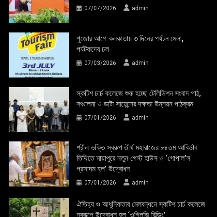
07/07/2026
admin
পুজোর আগে কলকাতায় ৩ দিনের পর্যটন মেলা,
পর্যটকদের ঢল
07/03/2026
admin
স্কটিশ চার্চ কলেজে শুরু হচ্ছে টেলিভিশন সংবাদ পাঠ,
সঞ্চালনা ও ডাটা সায়েন্সের দক্ষতা উন্নয়ন পাঠক্রম
07/01/2026
admin
শ্রীল ভক্তি স্বরুপ তীর্থ মহারাজের ৮৪তম আবির্ভাব
তিথিতে মায়াপুরে নতুন গেস্ট হাউস ও ‘গোপাল’স
প্রসাদম হল’ উদ্বোধন
07/01/2026
admin
ঐতিহ্য ও আধুনিকতার মেলবন্ধনে স্কটিশ চার্চ কলেজে
নবরূপে উদ্বোধন হল ‘ওগিলভি বিল্ডিং’