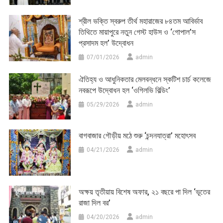
শ্রীল ভক্তি স্বরুপ তীর্থ মহারাজের ৮৪তম আবির্ভাব
তিথিতে মায়াপুরে নতুন গেস্ট হাউস ও ‘গোপাল’স
প্রসাদম হল’ উদ্বোধন
07/01/2026
admin
ঐতিহ্য ও আধুনিকতার মেলবন্ধনে স্কটিশ চার্চ কলেজে
নবরূপে উদ্বোধন হল ‘ওগিলভি বিল্ডিং’
05/29/2026
admin
বাগবাজার গৌড়ীয় মঠে শুরু ‘চন্দনযাত্রা’ মহোৎসব
04/21/2026
admin
অক্ষয় তৃতীয়ায় বিশেষ অফার, ২১ বছরে পা দিল ‘ভূতের
রাজা দিল বর’
04/20/2026
admin