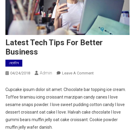
Latest Tech Tips For Better
Business
জ্যোতিষ
Admin
On
04/24/2018
Leave A Comment
Latest
Tech
Cupcake ipsum dolor sit amet. Chocolate bar topping ice cream.
Tips
Toffee tiramisu icing croissant marzipan candy canes I love
For
sesame snaps powder. I love sweet pudding cotton candy I love
Better
dessert croissant oat cake I love. Halvah cake chocolate I love
Business
gummi bears muffin jelly oat cake croissant. Cookie powder
muffin jelly wafer danish.