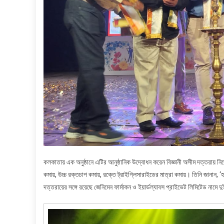
কলকাতায় এক অনুষ্ঠানে এটির আনুষ্ঠানিক উদ্বোধন করেন বিজ্ঞানী অসীম দত্তরায়
কমায়, উচ্চ রক্তচাপ কমায়, রক্তে ট্রাইগ্লিসারাইডের মাত্রা কমায়। তিনি জানান, 
দত্তরায়ের সঙ্গে রয়েছে জেনিমেন ফার্মাকন ও ইয়ার্ডল্যাবস প্রাইভেট লিমিটেড নামে 