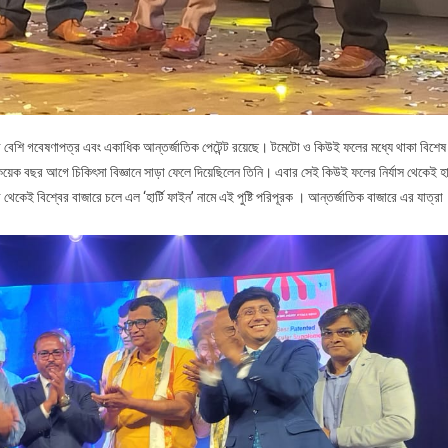
ির বেশি গবেষণাপত্র এবং একাধিক আন্তর্জাতিক পেটেন্ট রয়েছে। টমেটো ও কিউই ফলের মধ্যে থাকা বিশেষ
য়েক বছর আগে চিকিৎসা বিজ্ঞানে সাড়া ফেলে দিয়েছিলেন তিনি। এবার সেই কিউই ফলের নির্যাস থেকেই হার
থেকেই বিশ্বের বাজারে চলে এল ‘হার্টি ফাইন’ নামে এই পুষ্টি পরিপূরক । আন্তর্জাতিক বাজারে এর যাত্রা