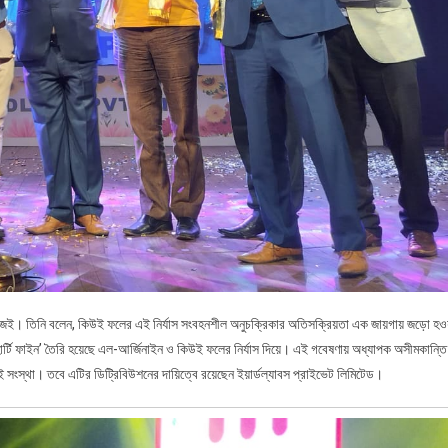
 নিজেই। তিনি বলেন, কিউই ফলের এই নির্যাস সংবহনশীল অনুচক্রিকার অতিসক্রিয়তা এক জায়গায় জড়ো হও
‘হার্টি ফাইন’ তৈরি হয়েছে এল-আর্জিনাইন ও কিউই ফলের নির্যাস দিয়ে। এই গবেষণায় অধ্যাপক অসীমকান্তি
দুই সংস্থা। তবে এটির ডিট্রিবিউশনের দায়িত্বে রয়েছেন ইয়ার্ডল্যাবস প্রাইভেট লিমিটেড।