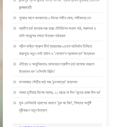
মন্মথপুর প্রণব মন্দিরে পালিত হল ডা: শ্যামাপ্রসাদ মুখার্জীর ১২৫তম
জন্মজয়ন্তী
পুজোর আগে কলকাতায় ৩ দিনের পর্যটন মেলা, পর্যটকদের ঢল
স্কটিশ চার্চ কলেজে শুরু হচ্ছে টেলিভিশন সংবাদ পাঠ, সঞ্চালনা ও
ডাটা সায়েন্সের দক্ষতা উন্নয়ন পাঠক্রম
শ্রীল ভক্তি স্বরুপ তীর্থ মহারাজের ৮৪তম আবির্ভাব তিথিতে
মায়াপুরে নতুন গেস্ট হাউস ও ‘গোপাল’স প্রসাদম হল’ উদ্বোধন
ঐতিহ্য ও আধুনিকতার মেলবন্ধনে স্কটিশ চার্চ কলেজে নবরূপে
উদ্বোধন হল ‘ওগিলভি বিল্ডিং’
বাগবাজার গৌড়ীয় মঠে শুরু ‘চন্দনযাত্রা’ মহোৎসব
অক্ষয় তৃতীয়ায় বিশেষ অফার, ২১ বছরে পা দিল ‘ভূতের রাজা দিল বর’
ফুড ডেলিভারি অ্যাপের আদলে ‘বুক আ মিল’, শিশুদের অপুষ্টি
দূরীকরণে নতুন উদ্যোগ