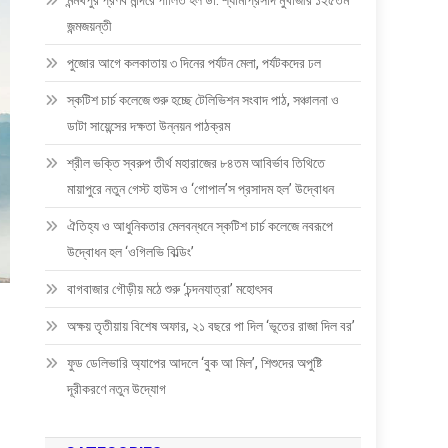
মন্মথপুর প্রণব মন্দিরে পালিত হল ডা: শ্যামাপ্রসাদ মুখার্জীর ১২৫তম
জন্মজয়ন্তী
পুজোর আগে কলকাতায় ৩ দিনের পর্যটন মেলা, পর্যটকদের ঢল
স্কটিশ চার্চ কলেজে শুরু হচ্ছে টেলিভিশন সংবাদ পাঠ, সঞ্চালনা ও
ডাটা সায়েন্সের দক্ষতা উন্নয়ন পাঠক্রম
শ্রীল ভক্তি স্বরুপ তীর্থ মহারাজের ৮৪তম আবির্ভাব তিথিতে
মায়াপুরে নতুন গেস্ট হাউস ও ‘গোপাল’স প্রসাদম হল’ উদ্বোধন
ঐতিহ্য ও আধুনিকতার মেলবন্ধনে স্কটিশ চার্চ কলেজে নবরূপে
উদ্বোধন হল ‘ওগিলভি বিল্ডিং’
বাগবাজার গৌড়ীয় মঠে শুরু ‘চন্দনযাত্রা’ মহোৎসব
অক্ষয় তৃতীয়ায় বিশেষ অফার, ২১ বছরে পা দিল ‘ভূতের রাজা দিল বর’
ফুড ডেলিভারি অ্যাপের আদলে ‘বুক আ মিল’, শিশুদের অপুষ্টি
দূরীকরণে নতুন উদ্যোগ