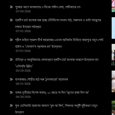
পুজোর আগে কলকাতায় ৩ দিনের পর্যটন মেলা, পর্যটকদের ঢল
07/03/2026
স্কটিশ চার্চ কলেজে শুরু হচ্ছে টেলিভিশন সংবাদ পাঠ, সঞ্চালনা ও ডাটা সায়েন্সের
দক্ষতা উন্নয়ন পাঠক্রম
07/01/2026
শ্রীল ভক্তি স্বরুপ তীর্থ মহারাজের ৮৪তম আবির্ভাব তিথিতে মায়াপুরে নতুন গেস্ট
হাউস ও ‘গোপাল’স প্রসাদম হল’ উদ্বোধন
07/01/2026
ঐতিহ্য ও আধুনিকতার মেলবন্ধনে স্কটিশ চার্চ কলেজে নবরূপে উদ্বোধন হল
‘ওগিলভি বিল্ডিং’
05/29/2026
বাগবাজার গৌড়ীয় মঠে শুরু ‘চন্দনযাত্রা’ মহোৎসব
04/21/2026
অক্ষয় তৃতীয়ায় বিশেষ অফার, ২১ বছরে পা দিল ‘ভূতের রাজা দিল বর’
04/20/2026
ফুড ডেলিভারি অ্যাপের আদলে ‘বুক আ মিল’, শিশুদের অপুষ্টি দূরীকরণে নতুন
উদ্যোগ