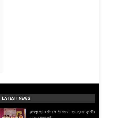
LATEST NEWS
মন্মথপুর প্রণব মন্দিরে পালিত হল ডা: শ্যামাপ্রসাদ মুখার্জীর
১২৫তম জন্মজয়ন্তী