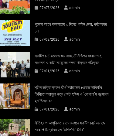
07/07/2026
admin
পুজোর আগে কলকাতায় ৩ দিনের পর্যটন মেলা, পর্যটকদের
ঢল
07/03/2026
admin
স্কটিশ চার্চ কলেজে শুরু হচ্ছে টেলিভিশন সংবাদ পাঠ,
সঞ্চালনা ও ডাটা সায়েন্সের দক্ষতা উন্নয়ন পাঠক্রম
07/01/2026
admin
শ্রীল ভক্তি স্বরুপ তীর্থ মহারাজের ৮৪তম আবির্ভাব
তিথিতে মায়াপুরে নতুন গেস্ট হাউস ও ‘গোপাল’স প্রসাদম
হল’ উদ্বোধন
07/01/2026
admin
ঐতিহ্য ও আধুনিকতার মেলবন্ধনে স্কটিশ চার্চ কলেজে
নবরূপে উদ্বোধন হল ‘ওগিলভি বিল্ডিং’