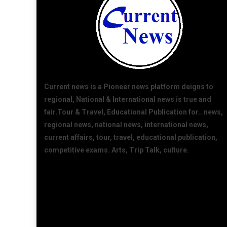
Current news is a Pioneer news platform deigns to
regional, National & International news is true and
fair.Tour & Travel, Educational Publication for.. news,
regional news, national news, international news,
current affairs, tour, travel, educational publication,
competitive exams. Arts, Trip Talk, culture.