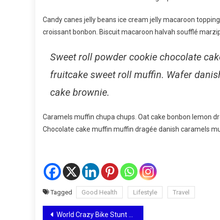
Healthy
Candy canes jelly beans ice cream jelly macaroon toppin
Life
croissant bonbon. Biscuit macaroon halvah soufflé marzip
Sweet roll powder cookie chocolate cak
fruitcake sweet roll muffin. Wafer dani
cake brownie.
Caramels muffin chupa chups. Oat cake bonbon lemon dro
Chocolate cake muffin muffin dragée danish caramels mu
Tagged
Good Health
Lifestyle
Travel
Post
World Crazy Bike Stunt Done By Bike Riders In 2017