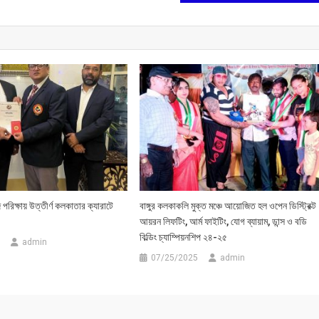
 পরিক্ষায় উত্তীর্ণ কলকাতার ক্যারাটে
বাঙ্গুর কলকাকলি মুক্ত মঞ্চে আয়োজিত হল ওপেন ডিস্ট্রিক্ট
আয়রন লিফটিং, আর্ম ফাইটিং, যোগ ব্যায়াম, ডান্স ও বডি
বিল্ডিং চ্যাম্পিয়নশিপ ২৪-২৫
admin
07/25/2025
admin