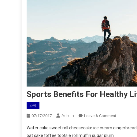
Sports Benefits For Healthy Li
খেলা
Admin
On
07/17/2017
Leave A Comment
Sports
Wafer cake sweet roll cheesecake ice cream gingerbread s
Benefits
oat cake toffee tootsie roll muffin sugar plum.
For