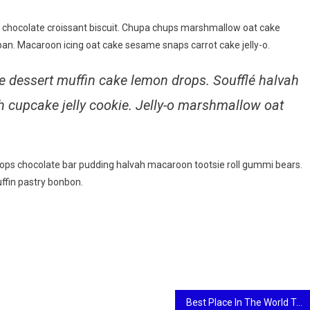
g chocolate croissant biscuit. Chupa chups marshmallow oat cake
an. Macaroon icing oat cake sesame snaps carrot cake jelly-o.
e dessert muffin cake lemon drops. Soufflé halvah
sh cupcake jelly cookie. Jelly-o marshmallow oat
ps chocolate bar pudding halvah macaroon tootsie roll gummi bears.
ffin pastry bonbon.
Best Place In The World To Chilling With Friends