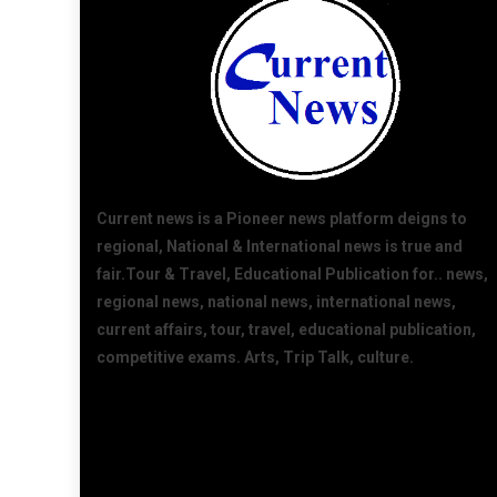
Current news is a Pioneer news platform deigns to
regional, National & International news is true and
fair.Tour & Travel, Educational Publication for.. news,
regional news, national news, international news,
current affairs, tour, travel, educational publication,
competitive exams. Arts, Trip Talk, culture.