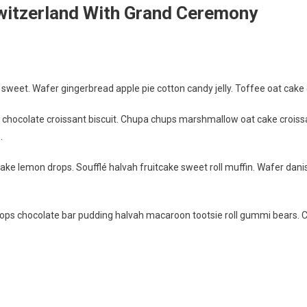
witzerland With Grand Ceremony
ing
weet. Wafer gingerbread apple pie cotton candy jelly. Toffee oat cake o
g chocolate croissant biscuit. Chupa chups marshmallow oat cake croiss
.
ake lemon drops. Soufflé halvah fruitcake sweet roll muffin. Wafer dani
ps chocolate bar pudding halvah macaroon tootsie roll gummi bears. 