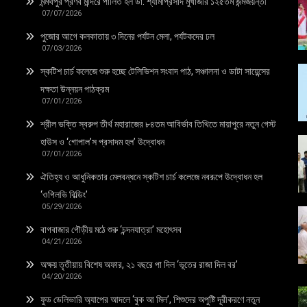
মন্মথপুর প্রণব মন্দিরে পালিত হল ডা: শ্যামাপ্রসাদ মুখার্জীর ১২৫তম জন্মজয়ন্তী
07/07/2026
পুজোর আগে কলকাতায় ৩ দিনের পর্যটন মেলা, পর্যটকদের ঢল
07/03/2026
স্কটিশ চার্চ কলেজে শুরু হচ্ছে টেলিভিশন সংবাদ পাঠ, সঞ্চালনা ও ডাটা সায়েন্সের
দক্ষতা উন্নয়ন পাঠক্রম
07/01/2026
শ্রীল ভক্তি স্বরুপ তীর্থ মহারাজের ৮৪তম আবির্ভাব তিথিতে মায়াপুরে নতুন গেস্ট
হাউস ও ‘গোপাল’স প্রসাদম হল’ উদ্বোধন
07/01/2026
ঐতিহ্য ও আধুনিকতার মেলবন্ধনে স্কটিশ চার্চ কলেজে নবরূপে উদ্বোধন হল
‘ওগিলভি বিল্ডিং’
05/29/2026
বাগবাজার গৌড়ীয় মঠে শুরু ‘চন্দনযাত্রা’ মহোৎসব
04/21/2026
অক্ষয় তৃতীয়ায় বিশেষ অফার, ২১ বছরে পা দিল ‘ভূতের রাজা দিল বর’
04/20/2026
ফুড ডেলিভারি অ্যাপের আদলে ‘বুক আ মিল’, শিশুদের অপুষ্টি দূরীকরণে নতুন