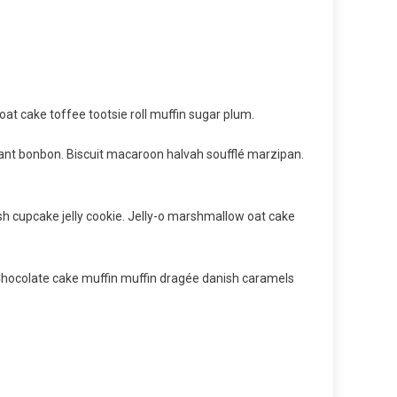
at cake toffee tootsie roll muffin sugar plum.
ant bonbon. Biscuit macaroon halvah soufflé marzipan.
sh cupcake jelly cookie. Jelly-o marshmallow oat cake
Chocolate cake muffin muffin dragée danish caramels