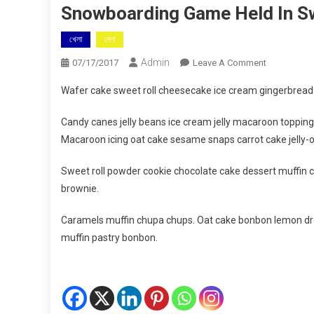
Snowboarding Game Held In S
খেলা
দেশ
Admin
On
07/17/2017
Leave A Comment
Snowboard
Wafer cake sweet roll cheesecake ice cream gingerbread s
Game
Held
Candy canes jelly beans ice cream jelly macaroon toppin
In
Macaroon icing oat cake sesame snaps carrot cake jelly-o
Switzerland
With
Sweet roll powder cookie chocolate cake dessert muffin c
Grand
brownie.
Ceremony
Caramels muffin chupa chups. Oat cake bonbon lemon dro
muffin pastry bonbon.