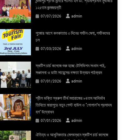
মন্মথপুর প্রণব মন্দিরে পালিত হল ডা: শ্যামাপ্রসাদ মুখার্জীর
১২৫তম জন্মজয়ন্তী
07/07/2026
admin
পুজোর আগে কলকাতায় ৩ দিনের পর্যটন মেলা, পর্যটকদের
ঢল
07/03/2026
admin
স্কটিশ চার্চ কলেজে শুরু হচ্ছে টেলিভিশন সংবাদ পাঠ,
সঞ্চালনা ও ডাটা সায়েন্সের দক্ষতা উন্নয়ন পাঠক্রম
07/01/2026
admin
শ্রীল ভক্তি স্বরুপ তীর্থ মহারাজের ৮৪তম আবির্ভাব
তিথিতে মায়াপুরে নতুন গেস্ট হাউস ও ‘গোপাল’স প্রসাদম
হল’ উদ্বোধন
07/01/2026
admin
ঐতিহ্য ও আধুনিকতার মেলবন্ধনে স্কটিশ চার্চ কলেজে