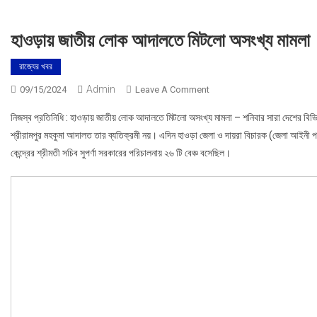
হাওড়ায় জাতীয় লোক আদালতে মিটলো অসংখ্য মামলা
রাজ্যের খবর
Admin
On
09/15/2024
Leave A Comment
হাওড়ায়
নিজস্ব প্রতিনিধি : হাওড়ায় জাতীয় লোক আদালতে মিটলো অসংখ্য মামলা – শনিবার সারা দেশের ব
জাতীয়
শ্রীরামপুর মহকুমা আদালত তার ব্যতিক্রমী নয়। এদিন হাওড়া জেলা ও দায়রা বিচারক (জেলা আইনী পরি
লোক
কেন্দ্রের শ্রীমতী সচিব সুপর্ণা সরকারের পরিচালনায় ২৬ টি বেঞ্চ বসেছিল।
আদালতে
মিটলো
অসংখ্য
মামলা