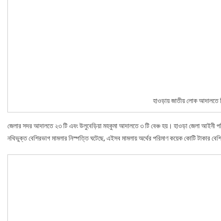
হাওড়ায় জাতীয় লোক আদালতে ম
জেলার সদর আদালতে ২৩ টি এবং উলুবেড়িয়া মহকুমা আদালতে ৩ টি বেঞ্চ হয়। হাওড়া জেলা আইনী পরিষ
নথিভুক্ত বেশিরভাগ মামলার নিস্পত্তি ঘটেছে, এইসব মামলায় অর্থের পরিমাণ কয়েক কোটি টাকার বেশ