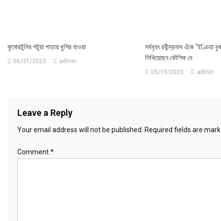
কুমোরটুলির পটুয়া পাড়ায় খুশির হাওয়া
সর্ববৃহৎ রবীন্দ্রনাথ এঁকে ‘ইণ্ডিয়া
লিখিয়েছেন কৌশিক দে
06/21/2023
admin
05/19/2023
admin
Leave a Reply
Your email address will not be published.
Required fields are mar
Comment
*