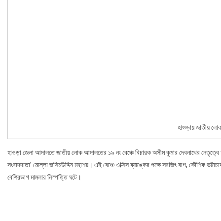
হাওড়ায় জাতীয় লো
হাওড়া জেলা আদালতে জাতীয় লোক আদালতের ১৯ নং বেঞ্চে বিচারক অসীম কুমার দেবনাথের নেতৃত্বে দুই 
সংবাদদাতা’ মোল্লা জসিমউদ্দিন মহাশয়। এই বেঞ্চে এক্সিস ব্যাঙ্কের পক্ষে সরজিৎ বাগ, কৌশিক ভট্টাচার
বেশিরভাগ মামলার নিস্পত্তি ঘটে।