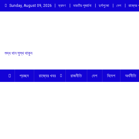
Skip
Sunday, August 09, 2026
ভ্রমণ
ভারতীয় পূজার্চনা
দুর্গাপুজো
দেশ
রাজ্যের
to
content
শুদ্ধ খান সুস্থ থাকুন
প্রচ্ছদ
রাজ্যের খবর
রাজনীতি
দেশ
বিদেশ
অর্থনীতি