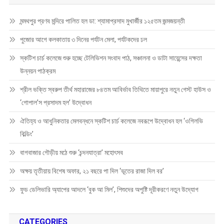
মন্মথপুর প্রণব মন্দিরে পালিত হল ডা: শ্যামাপ্রসাদ মুখার্জীর ১২৫তম জন্মজয়ন্তী
পুজোর আগে কলকাতায় ৩ দিনের পর্যটন মেলা, পর্যটকদের ঢল
স্কটিশ চার্চ কলেজে শুরু হচ্ছে টেলিভিশন সংবাদ পাঠ, সঞ্চালনা ও ডাটা সায়েন্সের দক্ষতা
উন্নয়ন পাঠক্রম
শ্রীল ভক্তি স্বরুপ তীর্থ মহারাজের ৮৪তম আবির্ভাব তিথিতে মায়াপুরে নতুন গেস্ট হাউস ও
‘গোপাল’স প্রসাদম হল’ উদ্বোধন
ঐতিহ্য ও আধুনিকতার মেলবন্ধনে স্কটিশ চার্চ কলেজে নবরূপে উদ্বোধন হল ‘ওগিলভি
বিল্ডিং’
বাগবাজার গৌড়ীয় মঠে শুরু ‘চন্দনযাত্রা’ মহোৎসব
অক্ষয় তৃতীয়ায় বিশেষ অফার, ২১ বছরে পা দিল ‘ভূতের রাজা দিল বর’
ফুড ডেলিভারি অ্যাপের আদলে ‘বুক আ মিল’, শিশুদের অপুষ্টি দূরীকরণে নতুন উদ্যোগ
CATEGORIES