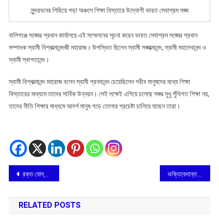
ভারত
সুন্দরবনের পিছিয়ে পড়া অঞ্চলে শিক্ষা বিস্তারে উদ্যোগী ভারত সেবাশ্রম সঙ্ঘ
সেবাশ্রম
সঙ্ঘ
বালিগঞ্জে সঙ্ঘের প্রধান কার্যালয়ে এই সম্মেলনের সূচনা করেন ভারত সেবাশ্রম সঙ্ঘের প্রধান
সম্পাদক স্বামী বিশ্বাত্মানন্দজী মহারাজ। উপস্থিত ছিলেন স্বামী সঙ্ঘাত্মানন্দ, স্বামী মহাদেবানন্দ ও
স্বামী স্বাগতানন্দ।
স্বামী বিশ্বাত্মানন্দ মহারাজ বলেন স্বামী প্রনবানন্দ চেয়েছিলেন গরীব মানুষদের মধ্যে শিক্ষা
বিস্তারের মাধ্যমে তাদের সার্বিক উন্নয়ন। সেই লক্ষেই এগিয়ে চলেছে সঙ্ঘ৷ সুধু পুঁথিগত শিক্ষা নয়,
তাদের নীতি শিক্ষার মাধ্যমে আদর্শ মানুষ গড়ে তোলার প্রচেষ্টা চালিয়ে যাছেন তারা।
Post
রক্ত যোদ্ধার জন্মদিনে রক্তদাতা ১০৫
ভক্তিবেদান্ত রিসার্চ সেন্টারের উদ্যোগে শ্রীপদ্মনাভ গোস্বামীর সংগ্রহ দুর্লভ পাণ্ডুলিপি সংরক্ষণ
navigation
RELATED POSTS