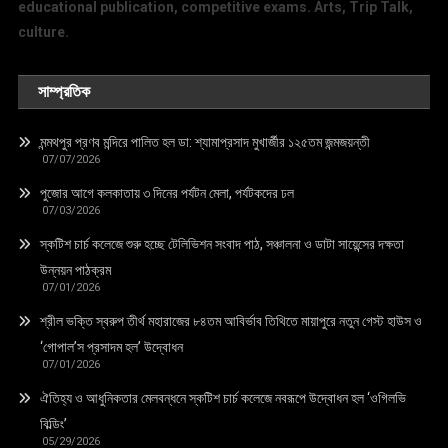
educational publication, competitive exams. Arts, Trip Talk,
culture.
সাম্প্রতিক
মন্মথপুর প্রণব মন্দিরে পালিত হল ডা: শ্যামাপ্রসাদ মুখার্জীর ১২৫তম জন্মজয়ন্তী
07/07/2026
পুজোর আগে কলকাতায় ৩ দিনের পর্যটন মেলা, পর্যটকদের ঢল
07/03/2026
স্কটিশ চার্চ কলেজে শুরু হচ্ছে টেলিভিশন সংবাদ পাঠ, সঞ্চালনা ও ডাটা সায়েন্সের দক্ষতা
উন্নয়ন পাঠক্রম
07/01/2026
শ্রীল ভক্তি স্বরুপ তীর্থ মহারাজের ৮৪তম আবির্ভাব তিথিতে মায়াপুরে নতুন গেস্ট হাউস ও
‘গোপাল’স প্রসাদম হল’ উদ্বোধন
07/01/2026
ঐতিহ্য ও আধুনিকতার মেলবন্ধনে স্কটিশ চার্চ কলেজে নবরূপে উদ্বোধন হল ‘ওগিলভি
বিল্ডিং’
05/29/2026