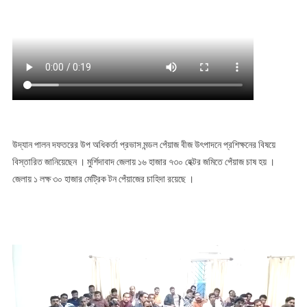
উদ্যান পালন দফতরের উপ অধিকর্তা প্রভাস মন্ডল পেঁয়াজ বীজ উৎপাদনে প্রশিক্ষনের বিষয়ে
বিস্তারিত জানিয়েছেন । মুর্শিদাবাদ জেলায় ১৬ হাজার ৭৩০ হেক্টর জমিতে পেঁয়াজ চাষ হয় ।
জেলায় ১ লক্ষ ৩০ হাজার মেট্রিক টন পেঁয়াজের চাহিদা রয়েছে ।