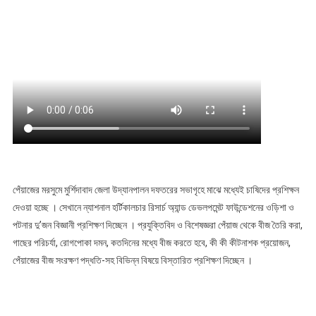
পেঁয়াজের মরসুমে মুর্শিদাবাদ জেলা উদ্যানপালন দফতরের সভাগৃহে মাঝে মধ্যেই চাষিদের প্রশিক্ষন
দেওয়া হচ্ছে । সেখানে ন্যাশনাল হর্টিকালচার রিসার্চ অ্যান্ড ডেভলপমেন্ট ফাউন্ডেশনের ওড়িশা ও
পটনার দু’জন বিজ্ঞানী প্রশিক্ষণ দিচ্ছেন । প্রযুক্তিবিদ ও বিশেষজ্ঞরা পেঁয়াজ থেকে বীজ তৈরি করা,
গাছের পরিচর্যা, রোগপোকা দমন, কতদিনের মধ্যে বীজ করতে হবে, কী কী কীটনাশক প্রয়োজন,
পেঁয়াজের বীজ সংরক্ষণ পদ্ধতি-সহ বিভিন্ন বিষয়ে বিস্তারিত প্রশিক্ষণ দিচ্ছেন ।