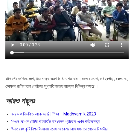
বাকি পেঁয়াজ ভিন জেলা, ভিন রাজ্য, এমনকি বিদেশেও যায় । জেলার নওদা, হরিহরপাড়া, বেলডাঙা,
ডোমকল রানিনগরের পেয়াঁজের সুখ্যাতি রয়েছে রাজ্যের বিভিন্ন বাজারে ।
আরও
পড়ুনঃ
কারক ও বিভক্তি কাকে বলে? | শিক্ষা – Madhyamik 2023
পিএস ভোপাল যেটির পরিবর্তিত নাম বেঙ্গল প্যাডেল, এখন পর্যটনক্ষেত্র
উত্তরবঙ্গ কৃষি বিশ্ববিদ্যালয় গবেষণায় কেশর চাষে সফলতা পেলেন বিজ্ঞানীরা