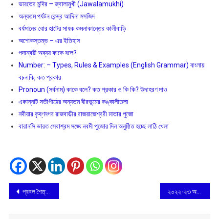
ভারতের মন্দির – জ্বালামুখী (Jawalamukhi)
অন্যতম পর্যটন কেন্দ্র আদিনা মসজিদ
বর্ধমানের বোর হাটের সাধক কমলাকান্তের কালীবাড়ি
অশােকস্তম্ভ – এর ইতিহাস
পদান্বয়ী অব্যয় কাকে বলে?
Number: – Types, Rules & Examples (English Grammar) বাংলায়
বচন কি, কত প্রকার
Pronoun (সর্বনাম) কাকে বলে? কত প্রকার ও কি কি? উদাহরণ দাও
একান্নটি সতীপীঠের অন্যতম বীরভূমের কঙ্কালীতলা
নদীয়ার কৃষ্ণনগর রাজবাড়ীর রাজরাজেশ্বরী মাতার পুজো
বারানসি ভারত সেবাশ্রম সঙ্ঘে নবমী পুজোর দিন অনুষ্ঠিত হচ্ছে লাঠি খেলা
Post
প্রবল শৈত্য প্রবাহ চলছে উত্তর এবং উত্তর-পশ্চিম ভারতে
২০২২-২৩ অর্থবর্ষের জরিমানা সহ আয়কর রিটার্নের আজই শেষদিন
navigation