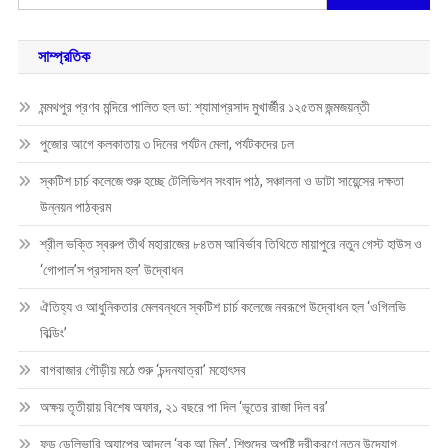
for:
সাম্প্রতিক
মন্মথপুর প্রণব মন্দিরে পালিত হল ডা: শ্যামাপ্রসাদ মুখার্জীর ১২৫তম জন্মজয়ন্তী
পুজোর আগে কলকাতায় ৩ দিনের পর্যটন মেলা, পর্যটকদের ঢল
স্কটিশ চার্চ কলেজে শুরু হচ্ছে টেলিভিশন সংবাদ পাঠ, সঞ্চালনা ও ডাটা সায়েন্সের দক্ষতা
উন্নয়ন পাঠক্রম
শ্রীল ভক্তি স্বরুপ তীর্থ মহারাজের ৮৪তম আবির্ভাব তিথিতে মায়াপুরে নতুন গেস্ট হাউস ও
‘গোপাল’স প্রসাদম হল’ উদ্বোধন
ঐতিহ্য ও আধুনিকতার মেলবন্ধনে স্কটিশ চার্চ কলেজে নবরূপে উদ্বোধন হল ‘ওগিলভি
বিল্ডিং’
বাগবাজার গৌড়ীয় মঠে শুরু ‘চন্দনযাত্রা’ মহোৎসব
অক্ষয় তৃতীয়ায় বিশেষ অফার, ২১ বছরে পা দিল ‘ভূতের রাজা দিল বর’
ফুড ডেলিভারি অ্যাপের আদলে ‘বুক আ মিল’, শিশুদের অপুষ্টি দূরীকরণে নতুন উদ্যোগ