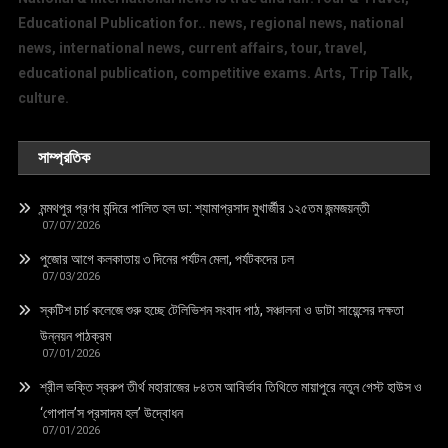
Educational Publication for.. news, regional news, national
news, international news, current affairs, tour, travel,
educational publication, competitive exams. Arts, Trip Talk,
culture.
সাম্প্রতিক
মন্মথপুর প্রণব মন্দিরে পালিত হল ডা: শ্যামাপ্রসাদ মুখার্জীর ১২৫তম জন্মজয়ন্তী
07/07/2026
পুজোর আগে কলকাতায় ৩ দিনের পর্যটন মেলা, পর্যটকদের ঢল
07/03/2026
স্কটিশ চার্চ কলেজে শুরু হচ্ছে টেলিভিশন সংবাদ পাঠ, সঞ্চালনা ও ডাটা সায়েন্সের দক্ষতা
উন্নয়ন পাঠক্রম
07/01/2026
শ্রীল ভক্তি স্বরুপ তীর্থ মহারাজের ৮৪তম আবির্ভাব তিথিতে মায়াপুরে নতুন গেস্ট হাউস ও
‘গোপাল’স প্রসাদম হল’ উদ্বোধন
07/01/2026