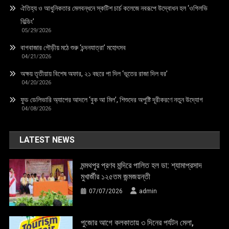
ঐতিহ্য ও আধুনিকতার মেলবন্ধনে স্কটিশ চার্চ কলেজে নবরূপে উদ্বোধন হল ‘ওগিলভি
বিল্ডিং’
05/29/2026
বাগবাজার গৌড়ীয় মঠে শুরু ‘চন্দনযাত্রা’ মহোৎসব
04/21/2026
অক্ষয় তৃতীয়ায় বিশেষ অফার, ২১ বছরে পা দিল ‘ভূতের রাজা দিল বর’
04/20/2026
ফুড ডেলিভারি অ্যাপের আদলে ‘বুক আ মিল’, শিশুদের অপুষ্টি দূরীকরণে নতুন উদ্যোগ
04/08/2026
LATEST NEWS
মন্মথপুর প্রণব মন্দিরে পালিত হল ডা: শ্যামাপ্রসাদ
মুখার্জীর ১২৫তম জন্মজয়ন্তী
07/07/2026
admin
পুজোর আগে কলকাতায় ৩ দিনের পর্যটন মেলা,