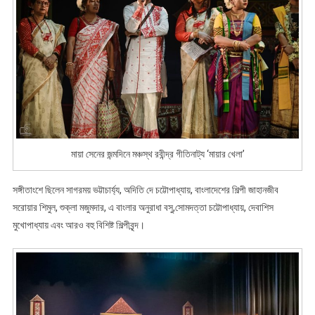
মায়া সেনের জন্মদিনে মঞ্চস্থ রবীন্দ্র গীতিনাট্য ‘মায়ার খেলা’
সঙ্গীতাংশে ছিলেন সাগরময় ভট্টাচার্য্য, অদিতি দে চট্টোপাধ্যায়, বাংলাদেশের শিল্পী জাহানজীব
সরোয়ার শিমুল, শুক্লা মজুমদার, এ বাংলার অনুরাধা বসু,সোমদত্তা চট্টোপাধ্যায়, দেবাশিস
মুখোপাধ্যায় এবং আরও বহু বিশিষ্ট শিল্পীবৃন্দ।