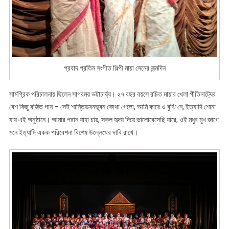
প্রবাদ প্রতিম সংগীত শিল্পী মায়া সেনের জন্মদিন
সামগ্রিক পরিচালনায় ছিলেন সাগরময় ভট্টাচার্য্য। ২৭ বছর বয়সে রচিত মায়ার খেলা গীতিনাট্যের
বেশ কিছু বর্জিত গান – সেই শান্তিভবনভুবন কোথা গেলো, আমি কারে ও বুঝি নে, ইত্যাদি শোনা
যায় এই অনুষ্ঠানে। আমার পরান যাহা চায়, সকল হৃদয় দিয়ে ভালোবেসেছি যারে, ওই মধুর মুখ জাগে
মনে ইত্যাদি একক পরিবেশনা বিশেষ উল্লেখের দাবি রাখে।