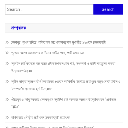
Search
for:
সাম্প্রতিক
মন্মথপুর প্রণব মন্দিরে পালিত হল ডা: শ্যামাপ্রসাদ মুখার্জীর ১২৫তম জন্মজয়ন্তী
পুজোর আগে কলকাতায় ৩ দিনের পর্যটন মেলা, পর্যটকদের ঢল
স্কটিশ চার্চ কলেজে শুরু হচ্ছে টেলিভিশন সংবাদ পাঠ, সঞ্চালনা ও ডাটা সায়েন্সের দক্ষতা
উন্নয়ন পাঠক্রম
শ্রীল ভক্তি স্বরুপ তীর্থ মহারাজের ৮৪তম আবির্ভাব তিথিতে মায়াপুরে নতুন গেস্ট হাউস ও
‘গোপাল’স প্রসাদম হল’ উদ্বোধন
ঐতিহ্য ও আধুনিকতার মেলবন্ধনে স্কটিশ চার্চ কলেজে নবরূপে উদ্বোধন হল ‘ওগিলভি
বিল্ডিং’
বাগবাজার গৌড়ীয় মঠে শুরু ‘চন্দনযাত্রা’ মহোৎসব