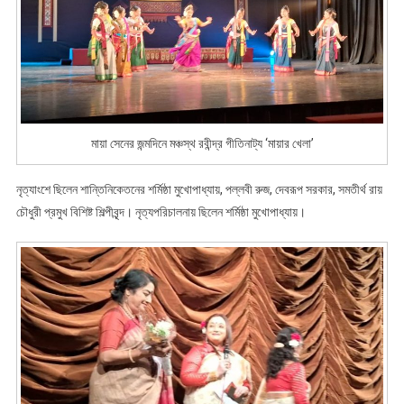
মায়া সেনের জন্মদিনে মঞ্চস্থ রবীন্দ্র গীতিনাট্য ‘মায়ার খেলা’
নৃত্যাংশে ছিলেন শান্তিনিকেতনের শর্মিষ্ঠা মুখোপাধ্যায়, পল্লবী রুজ, দেবরূপ সরকার, সমতীর্থ রায়
চৌধুরী প্রমুখ বিশিষ্ট শিল্পীবৃন্দ। নৃত্যপরিচালনায় ছিলেন শর্মিষ্ঠা মুখোপাধ্যায়।