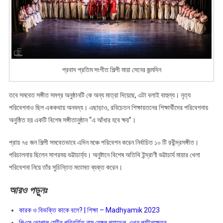
প্রবাদ প্রতিম সংগীত শিল্পী মায়া সেনের জন্মদিন
তবে সমবেত সঙ্গীত সমগ্র অনুষ্ঠানটি কে অন্য মাত্রা দিয়েছে, এটা বলাই বাহুল্য। নৃত্য
পরিবেশনাও ছিল এককথায় অনবদ্য। এছাড়াও, রবিচেতন শিক্ষায়তনের শিক্ষার্থীদের পরিবেশনায়
অনুষ্ঠিত হয় একটি বিশেষ সঙ্গীতানুষ্ঠান “এ আঁধার হবে ক্ষয়”।
প্রায় ৭৫ জন শিল্পী সমবেতভাবে এদিন মঞ্চে পরিবেশন করেন নির্বাচিত ১০ টি রবীন্দ্রসঙ্গীত।
পরিচালনায় ছিলেন সাগরময় ভট্টাচার্য্য। অনুষ্টানে বিশেষ অতিথি ইন্দ্রাণী ভট্টাচার্য মায়ার খেলা
পরিবেশনা নিয়ে তাঁর সুচিন্তিত মতামত ব্যক্ত করেন।
আরও
পড়ুনঃ
কারক ও বিভক্তি কাকে বলে? | শিক্ষা – Madhyamik 2023
পিএস ভোপাল যেটির পরিবর্তিত নাম বেঙ্গল প্যাডেল, এখন পর্যটনক্ষেত্র