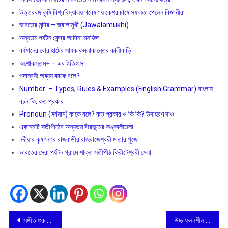
উত্তরবঙ্গ কৃষি বিশ্ববিদ্যালয় গবেষণায় কেশর চাষে সফলতা পেলেন বিজ্ঞানীরা
ভারতের মন্দির – জ্বালামুখী (Jawalamukhi)
অন্যতম পর্যটন কেন্দ্র আদিনা মসজিদ
বর্ধমানের বোর হাটের সাধক কমলাকান্তের কালীবাড়ি
অশােকস্তম্ভ – এর ইতিহাস
পদান্বয়ী অব্যয় কাকে বলে?
Number: – Types, Rules & Examples (English Grammar) বাংলায়
বচন কি, কত প্রকার
Pronoun (সর্বনাম) কাকে বলে? কত প্রকার ও কি কি? উদাহরণ দাও
একান্নটি সতীপীঠের অন্যতম বীরভূমের কঙ্কালীতলা
নদীয়ার কৃষ্ণনগর রাজবাড়ীর রাজরাজেশ্বরী মাতার পুজো
ভারতের সেরা পর্যটন গ্রামে শাক্ত সতীপীঠ কিরীটেশ্বরী মেলা
Post
সঙ্গীত গুরু সুবিনয় রায়ের ১০৩ তম জন্মবার্ষিকী
উচ্চ ফলনশীল ধান চাষ করে সাফল্য অর্জন করলো পুর্ব মেদিনীপুর