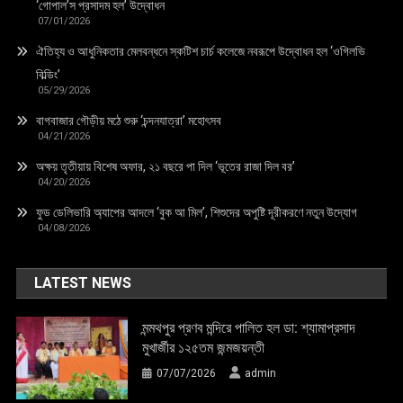
‘গোপাল’স প্রসাদম হল’ উদ্বোধন
07/01/2026
ঐতিহ্য ও আধুনিকতার মেলবন্ধনে স্কটিশ চার্চ কলেজে নবরূপে উদ্বোধন হল ‘ওগিলভি
বিল্ডিং’
05/29/2026
বাগবাজার গৌড়ীয় মঠে শুরু ‘চন্দনযাত্রা’ মহোৎসব
04/21/2026
অক্ষয় তৃতীয়ায় বিশেষ অফার, ২১ বছরে পা দিল ‘ভূতের রাজা দিল বর’
04/20/2026
ফুড ডেলিভারি অ্যাপের আদলে ‘বুক আ মিল’, শিশুদের অপুষ্টি দূরীকরণে নতুন উদ্যোগ
04/08/2026
LATEST NEWS
মন্মথপুর প্রণব মন্দিরে পালিত হল ডা: শ্যামাপ্রসাদ
মুখার্জীর ১২৫তম জন্মজয়ন্তী
07/07/2026
admin