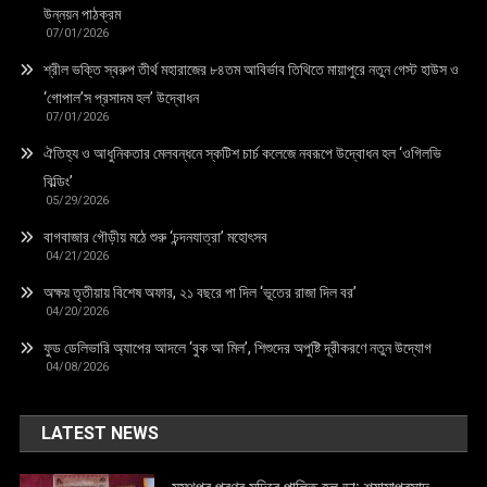
উন্নয়ন পাঠক্রম
07/01/2026
শ্রীল ভক্তি স্বরুপ তীর্থ মহারাজের ৮৪তম আবির্ভাব তিথিতে মায়াপুরে নতুন গেস্ট হাউস ও
‘গোপাল’স প্রসাদম হল’ উদ্বোধন
07/01/2026
ঐতিহ্য ও আধুনিকতার মেলবন্ধনে স্কটিশ চার্চ কলেজে নবরূপে উদ্বোধন হল ‘ওগিলভি
বিল্ডিং’
05/29/2026
বাগবাজার গৌড়ীয় মঠে শুরু ‘চন্দনযাত্রা’ মহোৎসব
04/21/2026
অক্ষয় তৃতীয়ায় বিশেষ অফার, ২১ বছরে পা দিল ‘ভূতের রাজা দিল বর’
04/20/2026
ফুড ডেলিভারি অ্যাপের আদলে ‘বুক আ মিল’, শিশুদের অপুষ্টি দূরীকরণে নতুন উদ্যোগ
04/08/2026
LATEST NEWS