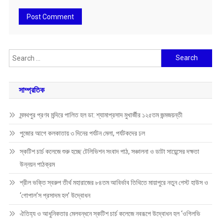
Search
for:
সাম্প্রতিক
মন্মথপুর প্রণব মন্দিরে পালিত হল ডা: শ্যামাপ্রসাদ মুখার্জীর ১২৫তম জন্মজয়ন্তী
পুজোর আগে কলকাতায় ৩ দিনের পর্যটন মেলা, পর্যটকদের ঢল
স্কটিশ চার্চ কলেজে শুরু হচ্ছে টেলিভিশন সংবাদ পাঠ, সঞ্চালনা ও ডাটা সায়েন্সের দক্ষতা
উন্নয়ন পাঠক্রম
শ্রীল ভক্তি স্বরুপ তীর্থ মহারাজের ৮৪তম আবির্ভাব তিথিতে মায়াপুরে নতুন গেস্ট হাউস ও
‘গোপাল’স প্রসাদম হল’ উদ্বোধন
ঐতিহ্য ও আধুনিকতার মেলবন্ধনে স্কটিশ চার্চ কলেজে নবরূপে উদ্বোধন হল ‘ওগিলভি