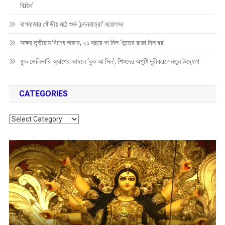
বিল্ডিং’
বাগবাজার গৌড়ীয় মঠে শুরু ‘চন্দনযাত্রা’ মহোৎসব
অক্ষয় তৃতীয়ায় বিশেষ অফার, ২১ বছরে পা দিল ‘ভূতের রাজা দিল বর’
ফুড ডেলিভারি অ্যাপের আদলে ‘বুক আ মিল’, শিশুদের অপুষ্টি দূরীকরণে নতুন উদ্যোগ
CATEGORIES
Categories