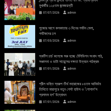
মন্মথপুর প্রণব মন্দিরে পালিত হল ডা: শ্যামাপ্রসাদ
মুখার্জীর ১২৫তম জন্মজয়ন্তী
07/07/2026
admin
পুজোর আগে কলকাতায় ৩ দিনের পর্যটন মেলা,
পর্যটকদের ঢল
07/03/2026
admin
স্কটিশ চার্চ কলেজে শুরু হচ্ছে টেলিভিশন সংবাদ পাঠ,
সঞ্চালনা ও ডাটা সায়েন্সের দক্ষতা উন্নয়ন পাঠক্রম
07/01/2026
admin
শ্রীল ভক্তি স্বরুপ তীর্থ মহারাজের ৮৪তম আবির্ভাব
তিথিতে মায়াপুরে নতুন গেস্ট হাউস ও ‘গোপাল’স
প্রসাদম হল’ উদ্বোধন
07/01/2026
admin