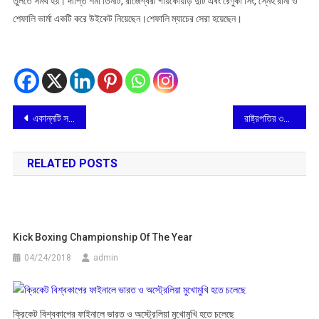
তুলতে সমর্থ হয়। দীপ্তি শর্মা তিনটি, রাজেশ্বরী গায়কোয়াড় দুটি এবং রেণুকা সিং, স্নেহ রানা ও
শেফালি ভার্মা একটি করে উইকেট নিয়েছেন।শেফালি ম্যাচের সেরা হয়েছেন।
Post
একান্নটি সতীপীঠের অন্যতম বীরভূমের কঙ্কালীতলা
রাষ্ট্রপতির ৩দিনের ত্রিপুরা এবং অসম সফরে
navigation
RELATED POSTS
Kick Boxing Championship Of The Year
04/24/2018
admin
ক্রিকেট বিশ্বকাপের ফাইনালে ভারত ও অস্ট্রেলিয়া মুখোমুখি হতে চলেছে