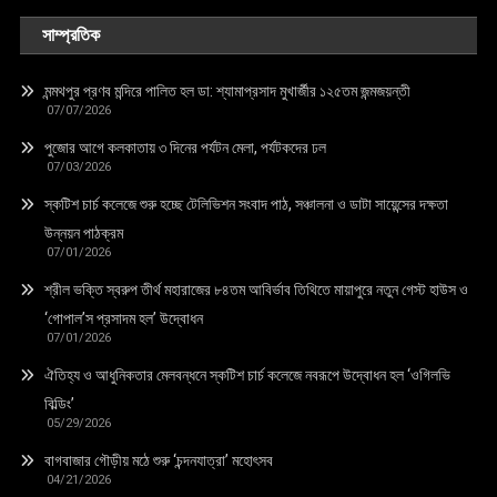
সাম্প্রতিক
মন্মথপুর প্রণব মন্দিরে পালিত হল ডা: শ্যামাপ্রসাদ মুখার্জীর ১২৫তম জন্মজয়ন্তী
07/07/2026
পুজোর আগে কলকাতায় ৩ দিনের পর্যটন মেলা, পর্যটকদের ঢল
07/03/2026
স্কটিশ চার্চ কলেজে শুরু হচ্ছে টেলিভিশন সংবাদ পাঠ, সঞ্চালনা ও ডাটা সায়েন্সের দক্ষতা
উন্নয়ন পাঠক্রম
07/01/2026
শ্রীল ভক্তি স্বরুপ তীর্থ মহারাজের ৮৪তম আবির্ভাব তিথিতে মায়াপুরে নতুন গেস্ট হাউস ও
‘গোপাল’স প্রসাদম হল’ উদ্বোধন
07/01/2026
ঐতিহ্য ও আধুনিকতার মেলবন্ধনে স্কটিশ চার্চ কলেজে নবরূপে উদ্বোধন হল ‘ওগিলভি
বিল্ডিং’
05/29/2026
বাগবাজার গৌড়ীয় মঠে শুরু ‘চন্দনযাত্রা’ মহোৎসব
04/21/2026