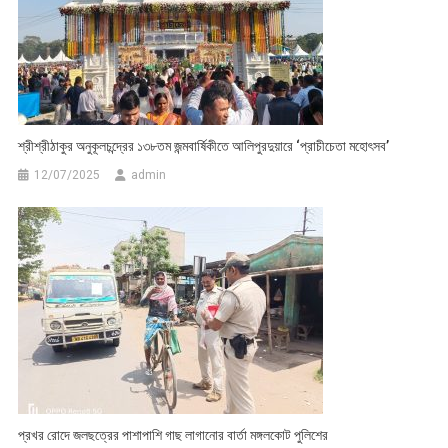
শ্রীশ্রীঠাকুর অনুকূলচন্দ্রের ১৩৮তম জন্মবার্ষিকীতে আলিপুরদুয়ারে ‘প্রাচীচেতা মহোৎসব’
12/07/2025
admin
প্রখর রোদে জলছত্রের পাশাপাশি গাছ লাগানোর বার্তা মঙ্গলকোট পুলিশের