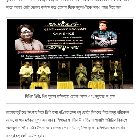
আরো বলেন, ছোট থেকেই কর্মদক্ষ করে তোলার দিকে স্কুলগুলিকে আরও নজর দিতে হবে।
বিশিষ্ট শিল্পী, শিশু সুরক্ষা কমিশনের চেয়ারপারসন এবং স্কুলের অধ্যক্ষ
ছাত্রছাত্রীদের উৎসাহ দিতে শিল্পী তথা পণ্ডিত তন্ময় বসু ছোটো শিশুদের নিয়ে বাদ্য পরিবেশন
করেন, যা শুনে দর্শকরা মুগ্ধ হয়ে যান। শিশুদের মানসিক উন্নতির পাশাপাশি শারীরিক বিকাশে
খেলাধূলা ও শরীর চর্চার উপরে জোর দেওয়ার পরামর্শ দেন, শিশু সুরক্ষা কমিশনের চেয়ারপার্সন
অনন্যা চক্রবর্তী চট্টোপাধ্যায়।