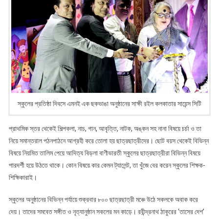
স্কুলের প্রতিষ্ঠা দিবসে এমনই এক ছকভাঙা অনুষ্ঠানের সাক্ষী রইল কলকাতার সায়েন্স সিটি
প্রাথমিক স্তর থেকেই শিল্পকলা, নাচ, গান, আবৃত্তি, নাটক, অঙ্কন সহ নানা বিষয়ে চর্চা ও তা
নিয়ে সমান্তরাল পঠনপাঠনে আগ্রহী করে তোলা হয় ছাত্রছাত্রীদের। ছোট বয়স থেকেই বিভিন্ন
বিষয়ে নিয়মিত তালিম পেয়ে আদিত্য বিড়লা বাণীভারতী স্কুলের ছাত্রছাত্রীরা বিভিন্ন বিষয়ে
পারদর্শী হয়ে উঠতে থাকে। কোন বিষয়ে কার কেমন ট্যালেন্ট, তা খুঁজে বের করেন স্কুলের শিক্ষক-
শিক্ষিকারাই।
স্কুলের অনুষ্ঠানের বিভিন্ন পর্যায়ে শুক্রবার ৮০০ ছাত্রছাত্রী মঞ্চে উঠে সকলকে অবাক করে
দেয়। তাদের সমবেত সঙ্গীত ও নৃত্যানুষ্ঠান সকলের মন কাড়ে। রবীন্দ্রনাথ ঠাকুরের ‘তাসের দেশ’