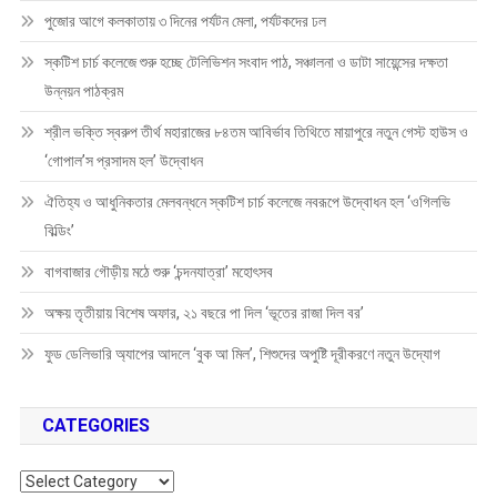
পুজোর আগে কলকাতায় ৩ দিনের পর্যটন মেলা, পর্যটকদের ঢল
স্কটিশ চার্চ কলেজে শুরু হচ্ছে টেলিভিশন সংবাদ পাঠ, সঞ্চালনা ও ডাটা সায়েন্সের দক্ষতা
উন্নয়ন পাঠক্রম
শ্রীল ভক্তি স্বরুপ তীর্থ মহারাজের ৮৪তম আবির্ভাব তিথিতে মায়াপুরে নতুন গেস্ট হাউস ও
‘গোপাল’স প্রসাদম হল’ উদ্বোধন
ঐতিহ্য ও আধুনিকতার মেলবন্ধনে স্কটিশ চার্চ কলেজে নবরূপে উদ্বোধন হল ‘ওগিলভি
বিল্ডিং’
বাগবাজার গৌড়ীয় মঠে শুরু ‘চন্দনযাত্রা’ মহোৎসব
অক্ষয় তৃতীয়ায় বিশেষ অফার, ২১ বছরে পা দিল ‘ভূতের রাজা দিল বর’
ফুড ডেলিভারি অ্যাপের আদলে ‘বুক আ মিল’, শিশুদের অপুষ্টি দূরীকরণে নতুন উদ্যোগ
CATEGORIES
Categories