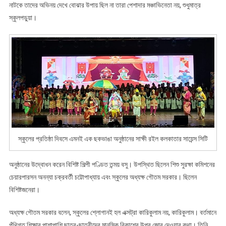
নাটকে তাদের অভিনয় দেখে বোঝার উপায় ছিল না তারা পেশাদার মঞ্চাভিনেতা নয়, শুধুমাত্র
স্কুলপড়ুয়া।
স্কুলের প্রতিষ্ঠা দিবসে এমনই এক ছকভাঙা অনুষ্ঠানের সাক্ষী রইল কলকাতার সায়েন্স সিটি
অনুষ্ঠানের উদ্বোধন করেন বিশিষ্ট শিল্পী পণ্ডিত তন্ময় বসু। উপস্থিত ছিলেন শিশু সুরক্ষা কমিশনের
চেয়ারপারসন অনন্যা চক্রবর্তী চট্টোপাধ্যায় এবং স্কুলের অধ্যক্ষ গৌতম সরকার। ছিলেন
বিশিষ্টজনেরা।
অধ্যক্ষ গৌতম সরকার বলেন, স্কুলের শ্লোগানই হল এক্সট্রা কারিকুলাম নয়, কারিকুলাম। বর্তমানে
পুঁথিগত শিক্ষার পাশাপাশি ছাত্র-ছাত্রীদের মানসিক বিকাশের উপর জোর দেওয়ার কথা। তিনি