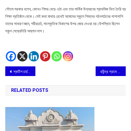
গৌতম সরকার বলেন, কোনও শিশুর বেড়ে ওঠা এবং তার সার্বিক উন্নয়নের প্রাথমিক ভিত তৈরি হয়
শিক্ষা প্রতিষ্ঠান থেকে। সেই কথা মাথায় রেখেই আমাদের স্কুলে শিশুদের পঠনপাঠনের পাশাপাশি
তাদের সাধারণ জ্ঞান, শরীরচর্চা, সাংস্কৃতিক বিকাশের উপর জোর দেওয়া হয়।উপস্থিত ছিলেন
স্কুল সেক্রেটারি অম্লান দাস।
Post
স্কটিশ চার্চ কলেজে প্রভুপাদের নামে সেমিনার কক্ষ
রবীন্দ্র গ্রামে স্বামী প্রনবানন্দ – রবীন্দ্র মূর্তি, চরম উৎসাহ উদ্দীপনা মানুষের মধ্যে
navigation
RELATED POSTS