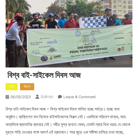
বিশ্ব বাই-সাইকেল দিবস আজ
দেশ
বিদেশ
Admin
On
06/03/2023
Leave A Comment
বিশ্ব
বিশ্ব বাই-সাইকেল দিবস আজ – বিশ্ব সাইকেল দিবস পালিত হচ্ছে সর্বত্র। হচ্ছে নানা
বাই-
অনুষ্ঠান। ব্যক্তিগত যান হিসেবে বাইসাইকেলের বিকল্প নেই। একদিকে পরিবেশ বান্ধব, আর
সাইকেল
অন্যদিকে জ্বালানির ব্যবহার নেই। শরীর সুস্থ রাখতে যেমন, তেমনি প্রায় বিনা খরচে যে কোনো
দিবস
দূরত্ব পাড়ি দেওয়ার পক্ষে আদর্শ এই দ্রুতযান। শহর জুড়ে এক সমীক্ষা চালিয়ে দেখা যাচ্ছে,
আজ