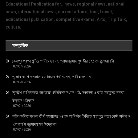
Educational Publication for.. news, regional news, national
news, international news, current affairs, tour, travel,
educational publication, competitive exams. Arts, Trip Talk,
culture.
সাম্প্রতিক
মন্মথপুর প্রণব মন্দিরে পালিত হল ডা: শ্যামাপ্রসাদ মুখার্জীর ১২৫তম জন্মজয়ন্তী
07/07/2026
পুজোর আগে কলকাতায় ৩ দিনের পর্যটন মেলা, পর্যটকদের ঢল
07/03/2026
স্কটিশ চার্চ কলেজে শুরু হচ্ছে টেলিভিশন সংবাদ পাঠ, সঞ্চালনা ও ডাটা সায়েন্সের দক্ষতা
উন্নয়ন পাঠক্রম
07/01/2026
শ্রীল ভক্তি স্বরুপ তীর্থ মহারাজের ৮৪তম আবির্ভাব তিথিতে মায়াপুরে নতুন গেস্ট হাউস ও
‘গোপাল’স প্রসাদম হল’ উদ্বোধন
07/01/2026