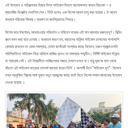
এই উদ্যোগ ও পরিকল্পনার বিষয়ে বিশ্ব সাইকেল দিবসে আলোকপাত করেন হিডকো – র
ম্যানেজিং ডিরেক্টর দেবাশিস সেন। তিনি বলেন, এক বিশেষ আ্যপ চালু করা হয়েছে। ঐ আ্যপ
মাধ্যমে পরিষেবা মিলছে। ক্রমশ তা জনপ্রিয়তার শিখরে।
বিশেষ করে উষ্ণায়ন, আবহাওয়ার পরিবর্তন ও পরিবেশ বান্ধব এই যান ব্যবহার গুরুত্বপূর্ণ। বিল্ডিং
রুলে বদল করা হতে চলেছে। অন্যতম কারণ হল, বহুতলের বাসিন্দা সাইকেল চালানোর পাশাপাশি
কোথায় রাখবেন তা যেমন সমস্যার, তেমন কর্পোরেট সংস্থার কাছে নিবেদন, তরুণ প্রজন্ম চলতি
পরিস্থিতিতে সাইকেল নিয়ে অফিসে হাজির হলেও তা সমস্যার সম্মুখীন। নির্দিষ্ট সাইকেল স্ট্যান্ড
বা গ্যারেজ নেই। এই বিষয়টিতে তাচ্ছিল্যের নজরে দেখলে চলবে না। বায়ু দূষণের হাত থেকে
বাঁচতে এই সাইকেল যাত্রার তাৎপর্য ব্যাখ্যা করেন তিনি । আগামী দিনে “সাইকেল দূত”- হিসেবে
তথ্য প্রযুক্তি শিল্পের সঙ্গে যুক্ত নতুন প্রজন্মের কাছে বার্তা দিতে বিশেষ সম্মান জানানোর উদ্যোগ
নেওয়া হয়েছে ।