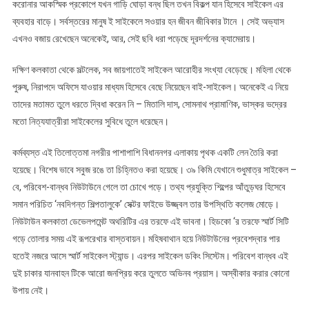
করোনার আকস্মিক প্রকোপে যখন গাড়ি ঘোড়া বন্ধ ছিল তখন বিকল্প যান হিসেবে সাইকেল এর
ব্যবহার বাড়ে। সর্বস্তরের মানুষ ই সাইকেলে সওয়ার হন জীবন জীবিকার টানে । সেই অভ্যাস
এখনও বজায় রেখেছেন অনেকেই, আর, সেই ছবি ধরা পড়েছে দূরদর্শনের ক্যামেরায়।
দক্ষিণ কলকাতা থেকে সল্টলেক, সব জায়গাতেই সাইকেল আরোহীর সংখ্যা বেড়েছে। মহিলা থেকে
পুরুষ, নিরাপদে অফিসে যাওয়ার মাধ্যম হিসেবে বেছে নিয়েছেন বাই-সাইকেল। অনেকেই এ নিয়ে
তাদের মতামত তুলে ধরতে দ্বিধা করেন নি – মিতালি দাস, সোমনাথ প্রামাণিক, ভাস্কর ভদ্রের
মতো নিত্যযাত্রীরা সাইকেলের সুবিধে তুলে ধরেছেন।
কর্মব্যস্ত এই তিলোত্তমা নগরীর পাশাপাশি বিধাননগর এলাকায় পৃথক একটি লেন তৈরি করা
হয়েছে। বিশেষ ভাবে সবুজ রঙে তা চিহ্নিতও করা হয়েছে। ৩৯ কিমি যেখানে শুধুমাত্র সাইকেল –
বে, পরিবেশ-বান্ধব নিউটাউনে গেলে তা চোখে পড়ে। তথ্য প্রযুক্তি শিল্পের আঁতুড়ঘর হিসেবে
সমান পরিচিত ‘নবদিগন্ত শিল্পতালুকে’ সেক্টর ফাইভে উজ্জ্বল তার উপস্থিতি কলেজ মোড়ে।
নিউটাউন কলকাতা ডেভেলপমেন্ট অথরিটির এর তরফে এই ভাবনা। হিডকো ‘র তরফে স্মার্ট সিটি
গড়ে তোলার সময় এই রূপরেখার বাস্তবায়ন। মহিষবাথান হয়ে নিউটাউনের প্রবেশদ্বার পার
হতেই নজরে আসে স্মার্ট সাইকেল স্ট্যান্ড। এরপর সাইকেল ডকিং সিস্টেম। পরিবেশ বান্ধব এই
দুই চাকার যানবাহন টিকে আরো জনপ্রিয় করে তুলতে অভিনব প্রয়াস। অস্বীকার করার কোনো
উপায় নেই।