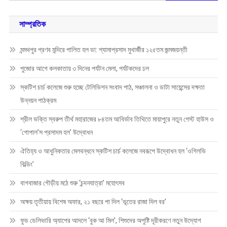
for:
সাম্প্রতিক
মন্মথপুর প্রণব মন্দিরে পালিত হল ডা: শ্যামাপ্রসাদ মুখার্জীর ১২৫তম জন্মজয়ন্তী
পুজোর আগে কলকাতায় ৩ দিনের পর্যটন মেলা, পর্যটকদের ঢল
স্কটিশ চার্চ কলেজে শুরু হচ্ছে টেলিভিশন সংবাদ পাঠ, সঞ্চালনা ও ডাটা সায়েন্সের দক্ষতা
উন্নয়ন পাঠক্রম
শ্রীল ভক্তি স্বরুপ তীর্থ মহারাজের ৮৪তম আবির্ভাব তিথিতে মায়াপুরে নতুন গেস্ট হাউস ও
‘গোপাল’স প্রসাদম হল’ উদ্বোধন
ঐতিহ্য ও আধুনিকতার মেলবন্ধনে স্কটিশ চার্চ কলেজে নবরূপে উদ্বোধন হল ‘ওগিলভি
বিল্ডিং’
বাগবাজার গৌড়ীয় মঠে শুরু ‘চন্দনযাত্রা’ মহোৎসব
অক্ষয় তৃতীয়ায় বিশেষ অফার, ২১ বছরে পা দিল ‘ভূতের রাজা দিল বর’
ফুড ডেলিভারি অ্যাপের আদলে ‘বুক আ মিল’, শিশুদের অপুষ্টি দূরীকরণে নতুন উদ্যোগ