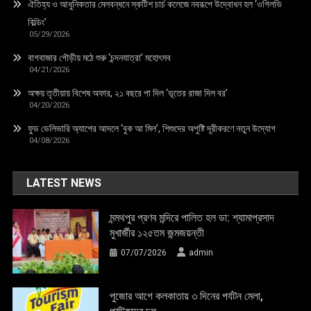
ঐতিহ্য ও আধুনিকতার মেলবন্ধনে স্কটিশ চার্চ কলেজে নবরূপে উদ্বোধন হল ‘ওগিলভি
বিল্ডিং’
05/29/2026
বাগবাজার গৌড়ীয় মঠে শুরু ‘চন্দনযাত্রা’ মহোৎসব
04/21/2026
অক্ষয় তৃতীয়ায় বিশেষ অফার, ২১ বছরে পা দিল ‘ভূতের রাজা দিল বর’
04/20/2026
ফুড ডেলিভারি অ্যাপের আদলে ‘বুক আ মিল’, শিশুদের অপুষ্টি দূরীকরণে নতুন উদ্যোগ
04/08/2026
LATEST NEWS
মন্মথপুর প্রণব মন্দিরে পালিত হল ডা: শ্যামাপ্রসাদ
মুখার্জীর ১২৫তম জন্মজয়ন্তী
07/07/2026
admin
পুজোর আগে কলকাতায় ৩ দিনের পর্যটন মেলা,