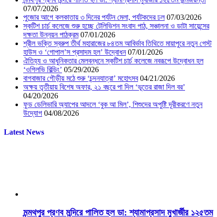
07/07/2026
পুজোর আগে কলকাতায় ৩ দিনের পর্যটন মেলা, পর্যটকদের ঢল
07/03/2026
স্কটিশ চার্চ কলেজে শুরু হচ্ছে টেলিভিশন সংবাদ পাঠ, সঞ্চালনা ও ডাটা সায়েন্সের
দক্ষতা উন্নয়ন পাঠক্রম
07/01/2026
শ্রীল ভক্তি স্বরুপ তীর্থ মহারাজের ৮৪তম আবির্ভাব তিথিতে মায়াপুরে নতুন গেস্ট
হাউস ও ‘গোপাল’স প্রসাদম হল’ উদ্বোধন
07/01/2026
ঐতিহ্য ও আধুনিকতার মেলবন্ধনে স্কটিশ চার্চ কলেজে নবরূপে উদ্বোধন হল
‘ওগিলভি বিল্ডিং’
05/29/2026
বাগবাজার গৌড়ীয় মঠে শুরু ‘চন্দনযাত্রা’ মহোৎসব
04/21/2026
অক্ষয় তৃতীয়ায় বিশেষ অফার, ২১ বছরে পা দিল ‘ভূতের রাজা দিল বর’
04/20/2026
ফুড ডেলিভারি অ্যাপের আদলে ‘বুক আ মিল’, শিশুদের অপুষ্টি দূরীকরণে নতুন
উদ্যোগ
04/08/2026
Latest News
মন্মথপুর প্রণব মন্দিরে পালিত হল ডা: শ্যামাপ্রসাদ মুখার্জীর ১২৫তম