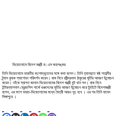
ভিয়েতনামে বিদেশ মন্ত্রী ড: এস জয়শঙ্কর
তিনি ভিয়েতনামে ভারতীয় বংশোদ্ভূতদের সঙ্গে কথা বলেন। তিনি হ্যানয়তে ষষ্ঠ শতাব্দীর
ট্র্যান কুয়ক প্যাগোডা পরিদর্শন করেন। বাক নিনে রবীন্দ্রনাথ ঠাকুরের মূর্তির আবরণ উন্মোচন
করেন। তাঁকে স্বাগত জানান ভিয়েতনামের বিদেশ মন্ত্রী বুই থান সন। বাক নিনে
ইন্টারন্যাশনাল ফ্রেন্ডশিপ পার্কে গুরুদেবের মূর্তির আবরণ উন্মোচন করে ট্যুইটে বিদেশমন্ত্রী
বলেন, এর ফলে ভারত-ভিয়েতনামের মধ্যে মৈত্রী আরও দৃঢ় হবে । এর পর তিনি যাবেন
সিঙ্গাপুরে ।