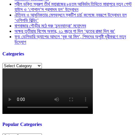
শ্রীল ভক্তি স্বরুপ তীর্থ মহারাজের ৮৪তম আবির্ভাব তিথিতে মায়াপুরে নতুন গেস্ট
হাউস ও ‘গোপাল’স প্রসাদম হল’ উদ্বোধন
ঐতিহ্য ও আধুনিকতার মেলবন্ধনে স্কটিশ চার্চ কলেজে নবরূপে উদ্বোধন হল
‘ওগিলভি বিল্ডিং’
বাগবাজার গৌড়ীয় মঠে শুরু ‘চন্দনযাত্রা’ মহোৎসব
অক্ষয় তৃতীয়ায় বিশেষ অফার, ২১ বছরে পা দিল ‘ভূতের রাজা দিল বর’
ফুড ডেলিভারি অ্যাপের আদলে ‘বুক আ মিল’, শিশুদের অপুষ্টি দূরীকরণে নতুন
উদ্যোগ
Categories
Categories
Popular Categories