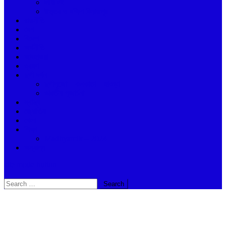
দার্জিলিং
উত্তর ও দক্ষিণ দিনাজপুর
রাজনীতি
দেশ
বিদেশ
অর্থনীতি
আবহাওয়া
ভ্রমণ
দুর্গা দর্শন
দুর্গাপুজো – কলকাতা – হাওড়া
ভারতীয় পূজার্চনা
স্বাস্থ্য
জ্যোতিষ
খেলা
শিক্ষা
Madhyamik – 2024
অন্যান্ন
site mode button
Search
for: