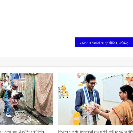
২৯তম কলকাতা আন্তর্জাতিক চলচ্চিত্র উৎসব
 নম্বর ওয়ার্ডে ডেঙ্গি মোকাবিলার
শিশুদের বাক প্রতিবন্ধকতা রুখতে পথ দেখাচ্ছে অল্টারনেটি