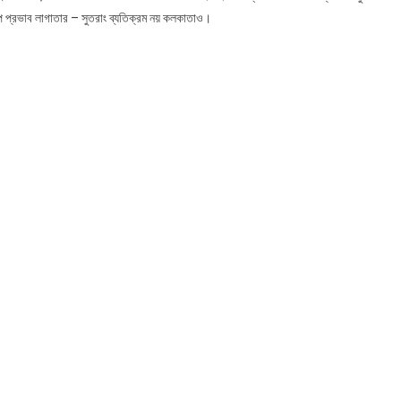
রূপ প্রভাব লাগাতার – সুতরাং ব্যতিক্রম নয় কলকাতাও।