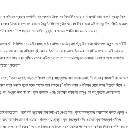
ূষণের ক্ষতিকর প্রভাব সম্পর্কিত ক্রমবর্ধমান উদ্বেগের বিষয়টি মাথায় রেখে একটি অতি জরুরি স্বাস্থ্য বিধি
েকে নিজেকে রক্ষা করার জন্য, দৈনন্দিন জীবনে গৃহীত আচরণবিধি ছাড়াও এই স্বাস্থ্য উপদেষ্টাটিতে এমন
গুলির পাশাপাশি প্রত্যেক শহরবাসী বায়ূ দূষণের প্রভাব প্রতিরোধ করতে পারবে।
অফ চেস্ট ফিজিশিয়ান ওয়েস্ট বেঙ্গল, সাউথ এশিয়ান মেডিক্যাল স্টুডেন্টস অ্যাসোসিয়েশন আ্যন্ড সোসাইটি
্গল ডক্টরস ফোরাম এর সহযোগিতায় সুইচঅন ফাউন্ডেশন দ্বারা আয়োজিত এক সাংবাদিক সম্মেলনে এই মন্তব্য
 থেকে জনসাধারণকে সুরক্ষিত রাখার তাগিদে সচেতনতা ও সতর্কতামূলক ব্যবস্থা গ্রহণ যে আশু সমাধানের
েরা আরোপ করেছেন।
বলেন, “রাজ্য জুড়েই বাড়ছে পরিবেশ দূষণ। বায়ূ দূষণের হাত থেকে রেহাই মিলছে না। রাজধানী কলকাতা 
ায় বায়ূর গুণগত সূচক উদ্বেগজনক হারে বাড়ছে।” পরিসংখ্যান ও পরিমাপ থেকে জানা গিয়েছে, দিনে ও
ঃ শঙ্কর নাথ ঝা, ডাঃ সুমন মল্লিক ও ডাঃ সৈরিন্ধ্রি ব্যানার্জি প্রমুখ এই বায়ূ দূষণের মোকাবিলায়
প্রকাশ করেছেন। সর্বোপরি প্রচারমাধ্যম তথা এই পেশার সাথে যুক্ত সমস্তদের ধারাবাহিক কলমে কেন্দ্র ও
আহ্বান জানানো হয়েছে। উল্লেখ্য, কেন্দ্রীয় দূষণ নিয়ন্ত্রণ পর্ষদ ও রাজ্য দূষণ নিয়ন্ত্রণ পর্ষদের
ূর। এর ফলে, রোগী থেকে শিশু এবং সিনিয়র সিটিজেন সহ বহিরাগত শ্রমিক তথা কর্মরত ট্রাফিক পুলিশ থেকে