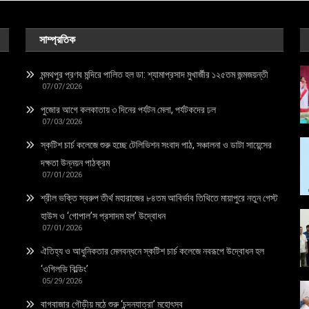
সাম্প্রতিক
মন্মথপুর প্রণব মন্দিরে পালিত হল ডা: শ্যামাপ্রসাদ মুখার্জীর ১২৫তম জন্মজয়ন্তী
07/07/2026
পুজোর আগে কলকাতায় ৩ দিনের পর্যটন মেলা, পর্যটকদের ঢল
07/03/2026
স্কটিশ চার্চ কলেজে শুরু হচ্ছে টেলিভিশন সংবাদ পাঠ, সঞ্চালনা ও ডাটা সায়েন্সের
দক্ষতা উন্নয়ন পাঠক্রম
07/01/2026
শ্রীল ভক্তি স্বরুপ তীর্থ মহারাজের ৮৪তম আবির্ভাব তিথিতে মায়াপুরে নতুন গেস্ট
হাউস ও ‘গোপাল’স প্রসাদম হল’ উদ্বোধন
07/01/2026
ঐতিহ্য ও আধুনিকতার মেলবন্ধনে স্কটিশ চার্চ কলেজে নবরূপে উদ্বোধন হল
‘ওগিলভি বিল্ডিং’
05/29/2026
বাগবাজার গৌড়ীয় মঠে শুরু ‘চন্দনযাত্রা’ মহোৎসব