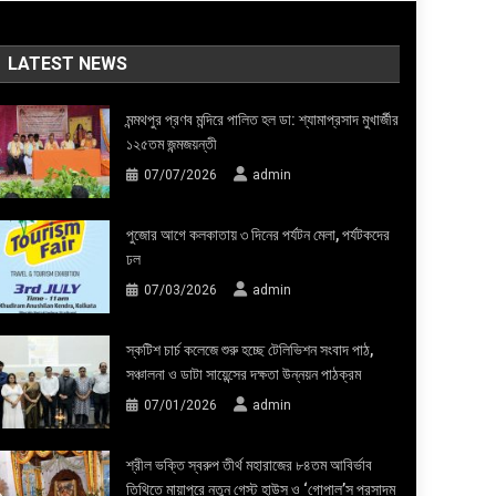
LATEST NEWS
মন্মথপুর প্রণব মন্দিরে পালিত হল ডা: শ্যামাপ্রসাদ মুখার্জীর
১২৫তম জন্মজয়ন্তী
07/07/2026
admin
পুজোর আগে কলকাতায় ৩ দিনের পর্যটন মেলা, পর্যটকদের
ঢল
07/03/2026
admin
স্কটিশ চার্চ কলেজে শুরু হচ্ছে টেলিভিশন সংবাদ পাঠ,
সঞ্চালনা ও ডাটা সায়েন্সের দক্ষতা উন্নয়ন পাঠক্রম
07/01/2026
admin
শ্রীল ভক্তি স্বরুপ তীর্থ মহারাজের ৮৪তম আবির্ভাব
তিথিতে মায়াপুরে নতুন গেস্ট হাউস ও ‘গোপাল’স প্রসাদম