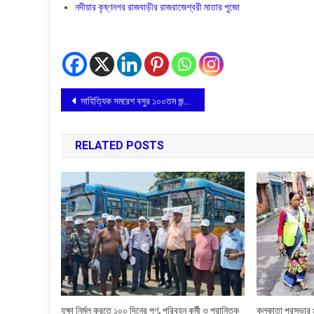
নদীয়ার কৃষ্ণনগর রাজবাড়ীর রাজরাজেশ্বরী মাতার পুজো
Post
সাহিত্যিক সমরেশ বসুর ১০০তম জন্মদিন আজ
navigation
RELATED POSTS
যক্ষা নির্মূল করতে ১০০ দিনের পণ, পরিবহন কর্মী ও প্রান্তিক
কলকাতা পুরসভার ৯৭