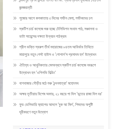
মন্মথপুর প্রণব মন্দিরে পালিত হল ডা: শ্যামাপ্রসাদ মুখার্জীর ১২৫তম
জন্মজয়ন্তী
পুজোর আগে কলকাতায় ৩ দিনের পর্যটন মেলা, পর্যটকদের ঢল
স্কটিশ চার্চ কলেজে শুরু হচ্ছে টেলিভিশন সংবাদ পাঠ, সঞ্চালনা ও
ডাটা সায়েন্সের দক্ষতা উন্নয়ন পাঠক্রম
শ্রীল ভক্তি স্বরুপ তীর্থ মহারাজের ৮৪তম আবির্ভাব তিথিতে
মায়াপুরে নতুন গেস্ট হাউস ও ‘গোপাল’স প্রসাদম হল’ উদ্বোধন
ঐতিহ্য ও আধুনিকতার মেলবন্ধনে স্কটিশ চার্চ কলেজে নবরূপে
উদ্বোধন হল ‘ওগিলভি বিল্ডিং’
বাগবাজার গৌড়ীয় মঠে শুরু ‘চন্দনযাত্রা’ মহোৎসব
অক্ষয় তৃতীয়ায় বিশেষ অফার, ২১ বছরে পা দিল ‘ভূতের রাজা দিল বর’
ফুড ডেলিভারি অ্যাপের আদলে ‘বুক আ মিল’, শিশুদের অপুষ্টি
দূরীকরণে নতুন উদ্যোগ