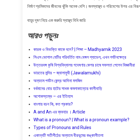
নির্মাণ শ্রমিকদের জীবনের ঝুঁকি অনেক বেশি। জনস্বাস্থ্য ও পরিবেশের উপর এর বি
বায়ূর দূষণ নিয়ে এক জরুরি স্বাস্থ্য বিধি জারি
আরও
পড়ুনঃ
কারক ও বিভক্তি কাকে বলে? | শিক্ষা – Madhyamik 2023
পিএস ভোপাল যেটির পরিবর্তিত নাম বেঙ্গল প্যাডেল, এখন পর্যটনক্ষেত্র
উত্তরবঙ্গ কৃষি বিশ্ববিদ্যালয় গবেষণায় কেশর চাষে সফলতা পেলেন বিজ্ঞানীরা
ভারতের মন্দির – জ্বালামুখী (Jawalamukhi)
অন্যতম পর্যটন কেন্দ্র আদিনা মসজিদ
বর্ধমানের বোর হাটের সাধক কমলাকান্তের কালীবাড়ি
অশােকস্তম্ভ – এর ইতিহাস
বাংলায় বচন কি, কত প্রকার?
A and An এর ব্যবহার । Article
What is a pronoun? | What is a pronoun example?
Types of Pronouns and Rules
একান্নটি সতীপীঠের অন্যতম বীরভূমের কঙ্কালীতলা