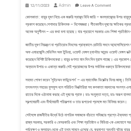
Admin
On
12/11/2023
Leave A Comment
বায়ূর
কোলকাতা : বায়ূর দূষণ নিয়ে এক জরুরি স্বাস্থ্য বিধি জারি – জনস্বাস্থ্যের উপর বায়ূদ
দূষণ
প্রকাশ করেছেন পেশাদার চিকিৎসক – বিশেষজ্ঞরা। শীতকালীন দূষণের ক্ষতিকর প্রভাব থ
নিয়ে
অনেক অনুশীলন – এর কথা বলা হয়েছে। যার প্রয়োগে সরকার এবং শিক্ষা প্রতিষ্ঠান 
এক
জরুরি
জাতীয় দূষণ নিয়ন্ত্রণ বা প্রতিরোধ দিবসের প্রাক্কালে রোটারি সদনে আ্যসোসিয়েশন 
স্বাস্থ্য
অফ এমারজেন্সি মেডিসিন অফ ইন্ডিয়া, ওয়েস্ট বেঙ্গল চ্যাপ্টার আ্যন্ড ওয়েস্ট বেঙ
বিধি
জারি
করেছেন বিশিষ্ট চিকিৎসকেরা। বায়ূর গুণগত মান দিন দিন হ্রাস পাচ্ছে। এর প্রকোপ
অন্যতম উপায় ও একান্ত জরুরি সেই প্রয়োজনের উপর সর্বাধিক গুরুত্ব চিকিৎসক
সহমত পোষণ করেন ‘সুইচঅন ফাউন্ডেশন’ – এর ম্যানেজিং ডিরেক্টর বিনয় জাজু। তিনি 
তৎসংলগ্ন শহরের ফুসফুস বলে পরিচিত ভিক্টোরিয়া সহ কলকাতা ময়দানের সংলগ্ন এলাক
রাতের দিকে ওঠানামা করছে এই দূষণের গ্রাফ। ডাঃ সংযুক্তা দত্ত, ডাঃ অরূপ হালদার, ডা
স্বল্পমেয়াদী এবং দীর্ঘমেয়াদী পরিকল্পনা ও তার রূপরেখা প্রসঙ্গে মত বিনিময় করেন।
সেইসঙ্গে রাজনীতির ঊর্ধ্বে উঠে নাগরিক সমাজকে বাঁচাতে সদিচ্ছার প্রশ্নে ঐক্যমত 
রাজ্য সরকার, সরকারি ও বেসরকারি এবং শিক্ষা প্রতিষ্ঠান ও মিডিয়া-কে একযোগে সরব হতে 
পর্যবেক্ষণ ও মূল্যায়ন থেকে এই তথ্য সামনে এসেছে যে, ক্রমাগত অবনতি ঘটছে বায়