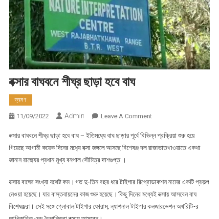
বক্সার বাঘবনে শীঘ্র ছাড়া হবে বাঘ
ভ্রমণ
Admin
On
11/09/2022
Leave A Comment
বক্সার
বক্সার বাঘবনে শীঘ্র ছাড়া হবে বাঘ – ইতিমধ্যে বাঘ ছাড়ার পূর্বে বিভিন্ন প্রক্রিয়া শুরু হয়ে
বাঘবনে
গিয়েছে আগামী কয়েক দিনের মধ‍্যে বক্সা জঙ্গলে আসছে বিশেষঞ্জ দল রাজাভাতখাওয়াতে একথা
শীঘ্র
জানান রাজ‍্যের প্রধান মূখ্য বনপাল সৌমিত্র দাশগুপ্ত ।
ছাড়া
হবে
বক্সায় বাঘের সংখ্যা যথেষ্ট কম। গত দু-তিন বছর ধরে টাইগার রিপ্রোডাকশন নামের একটি প্রকল্প
বাঘ
নেওয়া হয়েছে। যার বাস্তবায়নের কাজ শুরু হয়েছে। কিছু দিনের মধ্যেই বক্সায় আসবেন বাঘ
বিশেষঞ্জরা। সেই সঙ্গে গ্লোবাল টাইগার ফোরাম, ন্যাশনাল টাইগার কনজারভেশন অথরিটি-র
আধিকারিক এবং বৈঞ্জানিকরা বক্সায় আসবেন।