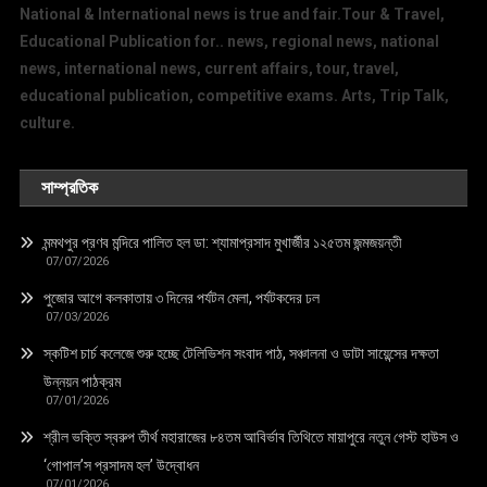
National & International news is true and fair.Tour & Travel,
Educational Publication for.. news, regional news, national
news, international news, current affairs, tour, travel,
educational publication, competitive exams. Arts, Trip Talk,
culture.
সাম্প্রতিক
মন্মথপুর প্রণব মন্দিরে পালিত হল ডা: শ্যামাপ্রসাদ মুখার্জীর ১২৫তম জন্মজয়ন্তী
07/07/2026
পুজোর আগে কলকাতায় ৩ দিনের পর্যটন মেলা, পর্যটকদের ঢল
07/03/2026
স্কটিশ চার্চ কলেজে শুরু হচ্ছে টেলিভিশন সংবাদ পাঠ, সঞ্চালনা ও ডাটা সায়েন্সের দক্ষতা
উন্নয়ন পাঠক্রম
07/01/2026
শ্রীল ভক্তি স্বরুপ তীর্থ মহারাজের ৮৪তম আবির্ভাব তিথিতে মায়াপুরে নতুন গেস্ট হাউস ও
‘গোপাল’স প্রসাদম হল’ উদ্বোধন
07/01/2026