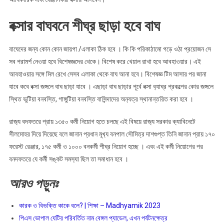
বক্সার বাঘবনে শীঘ্র ছাড়া হবে বাঘ
বাঘেদের জন্য কোন কোন জায়গা /এলাকা ঠিক হবে । কি কি পরিকাঠামো গড়ে ওঠা প্রয়োজন সে
সব পরামর্শ নেওয়া হবে বিশেষজ্ঞদের থেকে। বিশেষ করে খেয়াল রাখা হবে আবহাওয়ার। এই
আবহাওয়ার সঙ্গে মিল রেখে সেসব এলাকা থেকে বাঘ আনা হবে। বিশেষজ্ঞ টিম আসার পর জানা
যাবে কবে বক্সা জঙ্গলে বাঘ ছাড়া যাবে । এছাড়া বাঘ ছাড়ার পূর্বে বক্সা ব‍্যাঘ্র প্রকল্পের কোর জঙ্গলে
স্থিত ভুটিয়া বনবস্তি, গাঙ্গুটিয়া বনবস্তি বাসিন্দাদের অন‍্যত্র স্থানান্তরিত করা হবে ।
রাজ‍্য বদফতরে প্রায় ১৩৫০ কর্মী নিয়োগ হতে চলছে এই বিষয়ে রাজ‍্য সরকার ক‍্যাবিনেটে
সীলমোহর দিয়ে দিয়েছে বলে জানান প্রধান মূখ‍্য বনপাল সৌমিত্র দাশগুপ্ত তিনি জানান প্রায় ১৭০
ফরেস্ট রেঞ্জার, ১৭৫ কর্মী ও ১০০০ বনকর্মী শীঘ্র নিয়োগ হচ্ছে । এবং এই কর্মী নিয়োগের পর
বনদফতরে যে কর্মী সঙ্কট সমস‍্যা ছিল তা সমাধান হবে ।
আরও
পড়ুনঃ
কারক ও বিভক্তি কাকে বলে? | শিক্ষা – Madhyamik 2023
পিএস ভোপাল যেটির পরিবর্তিত নাম বেঙ্গল প্যাডেল, এখন পর্যটনক্ষেত্র