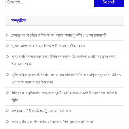
Search
for:
সাম্প্রতিক
মন্মথপুর প্রণব মন্দিরে পালিত হল ডা: শ্যামাপ্রসাদ মুখার্জীর ১২৫তম জন্মজয়ন্তী
পুজোর আগে কলকাতায় ৩ দিনের পর্যটন মেলা, পর্যটকদের ঢল
স্কটিশ চার্চ কলেজে শুরু হচ্ছে টেলিভিশন সংবাদ পাঠ, সঞ্চালনা ও ডাটা সায়েন্সের দক্ষতা
উন্নয়ন পাঠক্রম
শ্রীল ভক্তি স্বরুপ তীর্থ মহারাজের ৮৪তম আবির্ভাব তিথিতে মায়াপুরে নতুন গেস্ট হাউস ও
‘গোপাল’স প্রসাদম হল’ উদ্বোধন
ঐতিহ্য ও আধুনিকতার মেলবন্ধনে স্কটিশ চার্চ কলেজে নবরূপে উদ্বোধন হল ‘ওগিলভি
বিল্ডিং’
বাগবাজার গৌড়ীয় মঠে শুরু ‘চন্দনযাত্রা’ মহোৎসব
অক্ষয় তৃতীয়ায় বিশেষ অফার, ২১ বছরে পা দিল ‘ভূতের রাজা দিল বর’