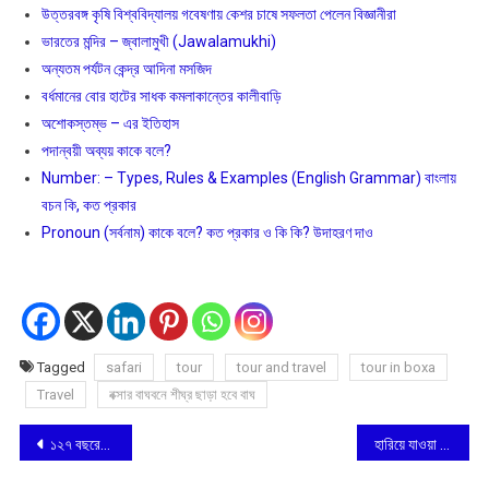
উত্তরবঙ্গ কৃষি বিশ্ববিদ্যালয় গবেষণায় কেশর চাষে সফলতা পেলেন বিজ্ঞানীরা
ভারতের মন্দির – জ্বালামুখী (Jawalamukhi)
অন্যতম পর্যটন কেন্দ্র আদিনা মসজিদ
বর্ধমানের বোর হাটের সাধক কমলাকান্তের কালীবাড়ি
অশােকস্তম্ভ – এর ইতিহাস
পদান্বয়ী অব্যয় কাকে বলে?
Number: – Types, Rules & Examples (English Grammar) বাংলায়
বচন কি, কত প্রকার
Pronoun (সর্বনাম) কাকে বলে? কত প্রকার ও কি কি? উদাহরণ দাও
Tagged
safari
tour
tour and travel
tour in boxa
Travel
বক্সার বাঘবনে শীঘ্র ছাড়া হবে বাঘ
Post
১২৭ বছরের শিবানন্দ বাবাকে শিবানন্দ পিস এওয়ার্ড
হারিয়ে যাওয়া খাদ্য ফিরিয়ে আনার উদ্যোগ
navigation