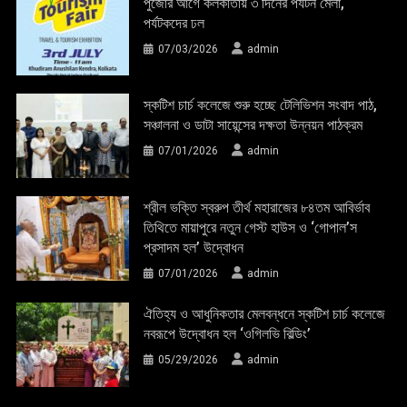
পুজোর আগে কলকাতায় ৩ দিনের পর্যটন মেলা,
পর্যটকদের ঢল
07/03/2026
admin
স্কটিশ চার্চ কলেজে শুরু হচ্ছে টেলিভিশন সংবাদ পাঠ,
সঞ্চালনা ও ডাটা সায়েন্সের দক্ষতা উন্নয়ন পাঠক্রম
07/01/2026
admin
শ্রীল ভক্তি স্বরুপ তীর্থ মহারাজের ৮৪তম আবির্ভাব
তিথিতে মায়াপুরে নতুন গেস্ট হাউস ও ‘গোপাল’স
প্রসাদম হল’ উদ্বোধন
07/01/2026
admin
ঐতিহ্য ও আধুনিকতার মেলবন্ধনে স্কটিশ চার্চ কলেজে
নবরূপে উদ্বোধন হল ‘ওগিলভি বিল্ডিং’
05/29/2026
admin