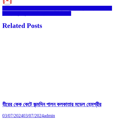
Post
ভারত সেবাশ্রম সঙ্ঘের গ্রামীন সেবাকেন্দ্র মন্মথপুর প্রণব মন্দিরে স্বাধীনতা দিবস
হরিশঙ্করপুর স্কুলে ৭৯তম স্বাধীনতা দিবস পালন
navigation
Related Posts
হীরের কেক কেটে জন্মদিন পালন কলকাতার মডেল হেমশ্রীর
03/07/2024
03/07/2024
admin