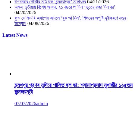
বাগবাজার গৌড়ীয় মঠে শুরু ‘চন্দনযাত্রা’ মহোৎসব
04/21/2026
অক্ষয় তৃতীয়ায় বিশেষ অফার, ২১ বছরে পা দিল ‘ভূতের রাজা দিল বর’
04/20/2026
ফুড ডেলিভারি অ্যাপের আদলে ‘বুক আ মিল’, শিশুদের অপুষ্টি দূরীকরণে নতুন
উদ্যোগ
04/08/2026
Latest News
মন্মথপুর প্রণব মন্দিরে পালিত হল ডা: শ্যামাপ্রসাদ মুখার্জীর ১২৫তম
জন্মজয়ন্তী
07/07/2026
admin