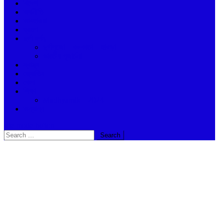
বিদেশ
অর্থনীতি
আবহাওয়া
ভ্রমণ
দুর্গা দর্শন
দুর্গাপুজো – কলকাতা – হাওড়া
ভারতীয় পূজার্চনা
স্বাস্থ্য
জ্যোতিষ
খেলা
শিক্ষা
Madhyamik – 2024
অন্যান্ন
site mode button
Search
for: