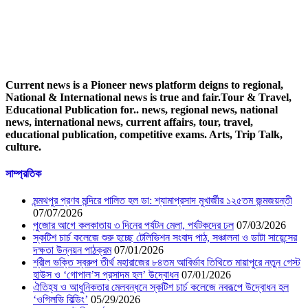
Current news is a Pioneer news platform deigns to regional,
National & International news is true and fair.Tour & Travel,
Educational Publication for.. news, regional news, national
news, international news, current affairs, tour, travel,
educational publication, competitive exams. Arts, Trip Talk,
culture.
সাম্প্রতিক
মন্মথপুর প্রণব মন্দিরে পালিত হল ডা: শ্যামাপ্রসাদ মুখার্জীর ১২৫তম জন্মজয়ন্তী
07/07/2026
পুজোর আগে কলকাতায় ৩ দিনের পর্যটন মেলা, পর্যটকদের ঢল
07/03/2026
স্কটিশ চার্চ কলেজে শুরু হচ্ছে টেলিভিশন সংবাদ পাঠ, সঞ্চালনা ও ডাটা সায়েন্সের
দক্ষতা উন্নয়ন পাঠক্রম
07/01/2026
শ্রীল ভক্তি স্বরুপ তীর্থ মহারাজের ৮৪তম আবির্ভাব তিথিতে মায়াপুরে নতুন গেস্ট
হাউস ও ‘গোপাল’স প্রসাদম হল’ উদ্বোধন
07/01/2026
ঐতিহ্য ও আধুনিকতার মেলবন্ধনে স্কটিশ চার্চ কলেজে নবরূপে উদ্বোধন হল
‘ওগিলভি বিল্ডিং’
05/29/2026