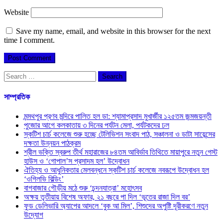
Website
Save my name, email, and website in this browser for the next
time I comment.
Search
for:
সাম্প্রতিক
মন্মথপুর প্রণব মন্দিরে পালিত হল ডা: শ্যামাপ্রসাদ মুখার্জীর ১২৫তম জন্মজয়ন্তী
পুজোর আগে কলকাতায় ৩ দিনের পর্যটন মেলা, পর্যটকদের ঢল
স্কটিশ চার্চ কলেজে শুরু হচ্ছে টেলিভিশন সংবাদ পাঠ, সঞ্চালনা ও ডাটা সায়েন্সের
দক্ষতা উন্নয়ন পাঠক্রম
শ্রীল ভক্তি স্বরুপ তীর্থ মহারাজের ৮৪তম আবির্ভাব তিথিতে মায়াপুরে নতুন গেস্ট
হাউস ও ‘গোপাল’স প্রসাদম হল’ উদ্বোধন
ঐতিহ্য ও আধুনিকতার মেলবন্ধনে স্কটিশ চার্চ কলেজে নবরূপে উদ্বোধন হল
‘ওগিলভি বিল্ডিং’
বাগবাজার গৌড়ীয় মঠে শুরু ‘চন্দনযাত্রা’ মহোৎসব
অক্ষয় তৃতীয়ায় বিশেষ অফার, ২১ বছরে পা দিল ‘ভূতের রাজা দিল বর’
ফুড ডেলিভারি অ্যাপের আদলে ‘বুক আ মিল’, শিশুদের অপুষ্টি দূরীকরণে নতুন
উদ্যোগ