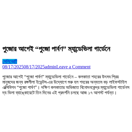
পুজোর আগেই “পুজো পার্বণ” ম্যান্ডেভিলা গার্ডেনে
সেলিব্রেটি
on
08/17/2025
08/17/2025
admin
Leave a Comment
পুজোর
পুজোর আগেই “পুজো পার্বণ” ম্যান্ডেভিলা গার্ডেনে – কলকাতা শহরের উৎসব প্রিয়
আগেই
মানুষদের জন্য রঙ্গলীলা ইভেন্টস-এর উদ্যোগে শুরু হল শহরের অন্যতম বড় লাইফস্টাইল
“পুজো
এক্সিবিশন “পুজো পার্বণ”। দক্ষিণ কলকাতার অভিজাত বিনোদনকেন্দ্র ম্যান্ডেভিলা গার্ডেনস
পার্বণ”
দ্য ভিলা ব্যাঙ্কোয়েটে তিন দিনের এই প্রদর্শনি চলছে আজ ১৭ আগস্ট পর্যন্ত।
ম্যান্ডেভিলা
গার্ডেনে