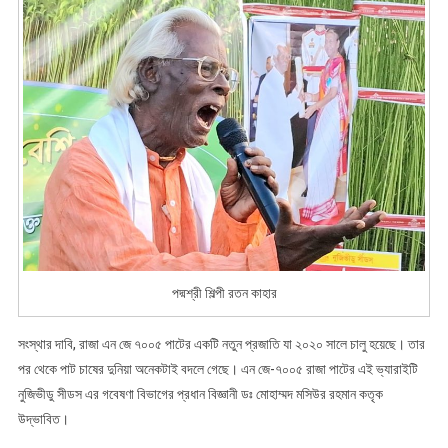
পদ্মশ্রী শিল্পী রতন কাহার
সংস্থার দাবি, রাজা এন জে ৭০০৫ পাটের একটি নতুন প্রজাতি যা ২০২০ সালে চালু হয়েছে। তার
পর থেকে পাট চাষের দুনিয়া অনেকটাই বদলে গেছে। এন জে-৭০০৫ রাজা পাটের এই ভ্যারাইটি
নুজিভীডু সীডস এর গবেষণা বিভাগের প্রধান বিজ্ঞানী ডঃ মোহাম্মদ মসিউর রহমান কতৃক
উদ্ভাবিত।