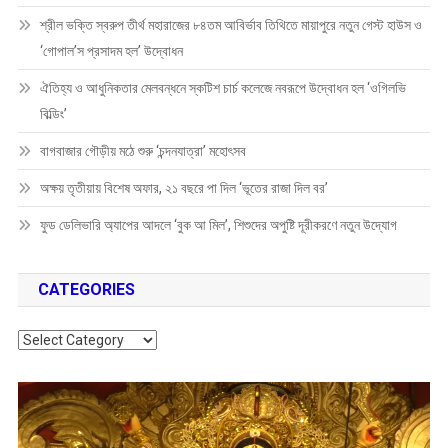
শ্রীল ভক্তি স্বরুপ তীর্থ মহারাজের ৮৪তম আবির্ভাব তিথিতে মায়াপুরে নতুন গেস্ট হাউস ও
‘গোপাল’স প্রসাদম হল’ উদ্বোধন
ঐতিহ্য ও আধুনিকতার মেলবন্ধনে স্কটিশ চার্চ কলেজে নবরূপে উদ্বোধন হল ‘ওগিলভি
বিল্ডিং’
বাগবাজার গৌড়ীয় মঠে শুরু ‘চন্দনযাত্রা’ মহোৎসব
অক্ষয় তৃতীয়ায় বিশেষ অফার, ২১ বছরে পা দিল ‘ভূতের রাজা দিল বর’
ফুড ডেলিভারি অ্যাপের আদলে ‘বুক আ মিল’, শিশুদের অপুষ্টি দূরীকরণে নতুন উদ্যোগ
CATEGORIES
Categories