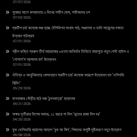
07/07/2026
পুজোর আগে কলকাতায় ৩ দিনের পর্যটন মেলা, পর্যটকদের ঢল
07/03/2026
স্কটিশ চার্চ কলেজে শুরু হচ্ছে টেলিভিশন সংবাদ পাঠ, সঞ্চালনা ও ডাটা সায়েন্সের দক্ষতা
উন্নয়ন পাঠক্রম
07/01/2026
শ্রীল ভক্তি স্বরুপ তীর্থ মহারাজের ৮৪তম আবির্ভাব তিথিতে মায়াপুরে নতুন গেস্ট হাউস ও
‘গোপাল’স প্রসাদম হল’ উদ্বোধন
07/01/2026
ঐতিহ্য ও আধুনিকতার মেলবন্ধনে স্কটিশ চার্চ কলেজে নবরূপে উদ্বোধন হল ‘ওগিলভি
বিল্ডিং’
05/29/2026
বাগবাজার গৌড়ীয় মঠে শুরু ‘চন্দনযাত্রা’ মহোৎসব
04/21/2026
অক্ষয় তৃতীয়ায় বিশেষ অফার, ২১ বছরে পা দিল ‘ভূতের রাজা দিল বর’
04/20/2026
ফুড ডেলিভারি অ্যাপের আদলে ‘বুক আ মিল’, শিশুদের অপুষ্টি দূরীকরণে নতুন উদ্যোগ
04/08/2026