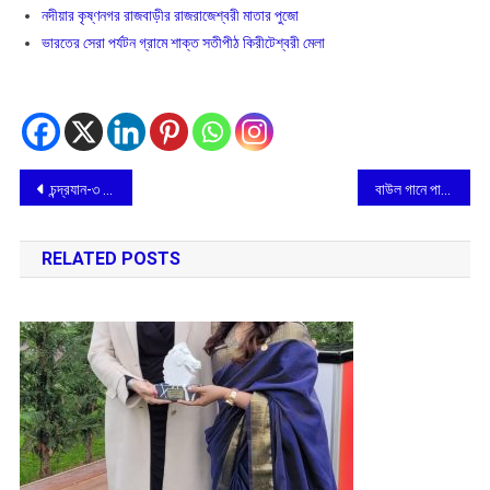
নদীয়ার কৃষ্ণনগর রাজবাড়ীর রাজরাজেশ্বরী মাতার পুজো
ভারতের সেরা পর্যটন গ্রামে শাক্ত সতীপীঠ কিরীটেশ্বরী মেলা
Post
চন্দ্রযান-৩ সাফল্যে জাতীয় মহাকাশ দিবস পালন
বাউল গানে পাটের চাষ, মন কাড়ছে চাষিদের
navigation
RELATED POSTS