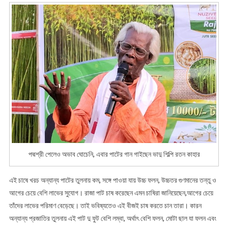
পদ্মশ্রী পেলেও অভাব ঘোচেনি, এবার পাটের গান গাইছেন ভাদু শিল্পি রতন কাহার
এই চাষে খরচ অন্যান্য পাটের তুলনায় কম, সঙ্গে পাওয়া যায় উচ্চ ফলন, উচ্চতর গুণমানের তন্তু ও
আগের চেয়ে বেশি লাভের সুযোগ। রাজা পাট চাষ করেছেন এমন চাষিরা জানিয়েছেন,আগের চেয়ে
তাঁদের লাভের পরিমাণ বেড়েছে। তাই ভবিষ্যতেও এই বীজই চাষ করতে চান তারা। কারন
অন্যান্য প্রজাতির তুলনায় এই পাট দু ফুট বেশি লম্বা, অর্থাৎ বেশি ফলন, মোটা ছাল যা ফলন এবং