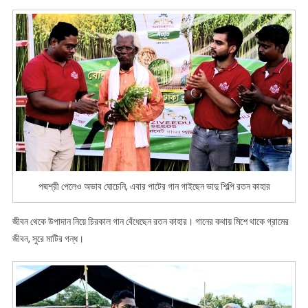
পাটের
গান
গাইছেন
ভাদু
শিল্পি
রতন
কাহার
পদ্মশ্রী পেলেও অভাব ঘোচেনি, এবার পাটের গান গাইছেন ভাদু শিল্পি রতন কাহার
জীবন থেকে উপাদান নিয়ে চিরকাল গান বেঁধেছেন রতন কাহার। গানের কথায় মিশে থাকে গ্রামের
জীবন, সুরে মাটির গন্ধ।