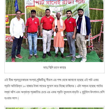
ভাদু শিল্পি রতন কাহার
এই বীজ প্রস্তুতকারক সংস্থা,নুজিভীডু সীডস এর পক্ষ থেকে জানানো হয়েছে এই পাট একর
প্রতি অতিরিক্ত ১০ হাজার টাকা লাভের সুযোগ করে দিচ্ছে চাষিদের। এটা সম্ভব হয়েছে পাটের
লম্বা আঁশ এবং অন্যান্য প্রজাতির চেয়ে এর একর প্রতি ন্যূনতম বাড়তি ২ কুইন্টাল উৎপাদন বেশি
হওয়ার ফলে।