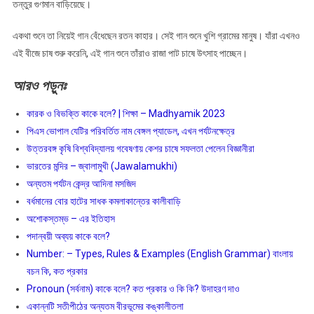
তন্তুর গুণমান বাড়িয়েছে।
একথা শুনে তা নিয়েই গান বেঁধেছেন রতন কাহার। সেই গান শুনে খুশি গ্রামের মানুষ। যাঁরা এখনও
এই বীজে চাষ শুরু করেনি, এই গান শুনে তাঁরাও রাজা পাট চাষে উৎসাহ পাচ্ছেন।
আরও
পড়ুনঃ
কারক ও বিভক্তি কাকে বলে? | শিক্ষা – Madhyamik 2023
পিএস ভোপাল যেটির পরিবর্তিত নাম বেঙ্গল প্যাডেল, এখন পর্যটনক্ষেত্র
উত্তরবঙ্গ কৃষি বিশ্ববিদ্যালয় গবেষণায় কেশর চাষে সফলতা পেলেন বিজ্ঞানীরা
ভারতের মন্দির – জ্বালামুখী (Jawalamukhi)
অন্যতম পর্যটন কেন্দ্র আদিনা মসজিদ
বর্ধমানের বোর হাটের সাধক কমলাকান্তের কালীবাড়ি
অশােকস্তম্ভ – এর ইতিহাস
পদান্বয়ী অব্যয় কাকে বলে?
Number: – Types, Rules & Examples (English Grammar) বাংলায়
বচন কি, কত প্রকার
Pronoun (সর্বনাম) কাকে বলে? কত প্রকার ও কি কি? উদাহরণ দাও
একান্নটি সতীপীঠের অন্যতম বীরভূমের কঙ্কালীতলা