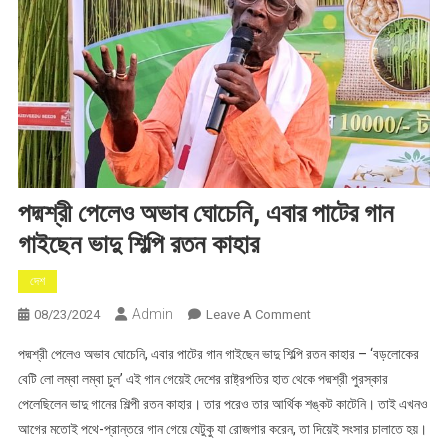
পদ্মশ্রী পেলেও অভাব ঘোচেনি, এবার পাটের গান
গাইছেন ভাদু শিল্পি রতন কাহার
দেশ
Admin
On
08/23/2024
Leave A Comment
পদ্মশ্রী
পদ্মশ্রী পেলেও অভাব ঘোচেনি, এবার পাটের গান গাইছেন ভাদু শিল্পি রতন কাহার – ‘বড়লোকের
পেলেও
বেটি লো লম্বা লম্বা চুল’ এই গান গেয়েই দেশের রাষ্ট্রপতির হাত থেকে পদ্মশ্রী পুরস্কার
অভাব
পেলেছিলেন ভাদু গানের শিল্পী রতন কাহার। তার পরেও তার আর্থিক শঙ্কট কাটেনি। তাই এখনও
ঘোচেনি,
আগের মতোই পথে-প্রান্তরে গান গেয়ে যেটুকু যা রোজগার করেন, তা দিয়েই সংসার চালাতে হয়।
এবার