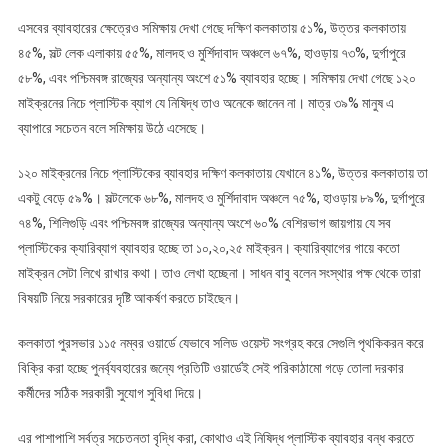
এসবের ব্যাবহারের ক্ষেত্রেও সমিক্ষায় দেখা গেছে দক্ষিণ কলকাতায় ৫১%, উত্তর কলকাতায়
৪৫%, সল্ট লেক এলাকায় ৫৫%, মালদহ ও মুর্শিদাবাদ অঞ্চলে ৬৭%, হাওড়ায় ৭৩%, দুর্গাপুরে
৫৮%, এবং পশ্চিমবঙ্গ রাজ্যের অন্যান্য অংশে ৫১% ব্যাবহার হচ্ছে। সমিক্ষায় দেখা গেছে ১২০
মাইক্রনের নিচে প্লাস্টিক ব্যাগ যে নিষিদ্ধ তাও অনেকে জানেন না। মাত্র ৩৯% মানুষ এ
ব্যাপারে সচেতন বলে সমিক্ষায় উঠে এসেছে।
১২০ মাইক্রনের নিচে প্লাস্টিকের ব্যাবহার দক্ষিণ কলকাতায় যেখানে ৪১%, উত্তর কলকাতায় তা
একটু বেড়ে ৫৯%। সল্টলেকে ৬৮%, মালদহ ও মুর্শিদাবাদ অঞ্চলে ৭৫%, হাওড়ায় ৮৯%, দুর্গাপুরে
৭৪%, শিলিগুড়ি এবং পশ্চিমবঙ্গ রাজ্যের অন্যান্য অংশে ৬০% বেশিরভাগ জায়গায় যে সব
প্লাস্টিকের ক্যারিব্যাগ ব্যাবহার হচ্ছে তা ১০,২০,২৫ মাইক্রন। ক্যারিব্যাগের গায়ে কতো
মাইক্রন সেটা লিখে রাখার কথা। তাও লেখা হচ্ছেনা। সাধন বাবু বলেন সংস্থার পক্ষ থেকে তারা
বিষয়টি নিয়ে সরকারের দৃষ্টি আকর্ষণ করতে চাইছেন।
কলকাতা পুরসভার ১১৫ নম্বর ওয়ার্ডে যেভাবে সলিড ওয়েস্ট সংগ্রহ করে সেগুলি পৃথকিকরন করে
বিক্রি করা হচ্ছে পুনর্ব্যবহারের জন্যে প্রতিটি ওয়ার্ডেই সেই পরিকাঠামো গড়ে তোলা দরকার
কর্মীদের সঠিক সরকারী সুযোগ সুবিধা দিয়ে।
এর পাশাপাশি সর্বত্র সচেতনতা বৃদ্ধি করা, কোথাও এই নিষিদ্ধ প্লাস্টিক ব্যাবহার বন্ধ করতে