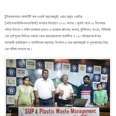
ইন্টারন্যাশনাল সোসাইটি অফ ওয়েস্ট ম্যানেজমেন্ট, এয়ার অ্যান্ড ওয়াটার
(আইএসডব্লিউএমএডব্লিউ) সংস্থার উদ্যোগে ২০২২ সালের ১ জুলাই থেকে ৩১ ডিসেম্বর
পর্যন্ত উত্তর ও দক্ষিন কলকাতা ছাড়াও এ রাজ্যের সল্টলেক, মালদহ, মুর্শিদাবাদ, হাওড়া, শিলিগুড়ি
এবং দুর্গাপুরের বিভিন্ন ওয়ার্ডে একক ব্যাবহারযোগ্য প্লাস্টিক ও ১২০ মাইক্রনের উপরে
বহনকারী ক্যারিব্যাগ ও প্লাস্টিকের ব্যাবহার, উৎপাদন ও তার ম্যানেজমেন্ট বা পুনঃব্যবহার নিয়ে
এক সমিক্ষা চালানো হয়।