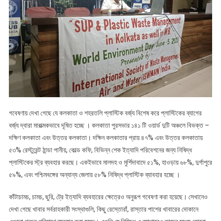
গবেষণায় দেখা গেছে যে কলকাতা ও শহরতলি প্লাস্টিক বর্জ্য বিশেষ করে প্লাস্টিকের ব্যাগের
বর্জ্য দ্বারা মারাত্মকভাবে দূষিত হচ্ছে । কলকাতা পুরসভার ১৪১ টি ওয়ার্ড দুটি অঞ্চলে বিভক্ত –
দক্ষিণ কলকাতা এবং উত্তর কলকাতা। দক্ষিন কলকাতার প্রায় ৪৭% এবং উত্তর কলকাতায়
৫৩% রেস্টুরেন্ট ঠান্ডা পানীয়, কোল্ড কফি, বিভিন্ন শেক ইত্যাদি পরিবেশনের জন্য নিষিদ্ধ
প্লাস্টিকের স্ট্র ব্যবহার করছে। একইভাবে মালদহ ও মুর্শিদাবাদে ৫১%, হাওড়ায় ৬৮%, দুর্গাপুরে
৫৯%, এবং পশ্চিমবঙ্গের অন্যান্য জেলায় ৫৮% নিষিদ্ধ প্লাস্টিক ব্যাবহার হচ্ছে ।
কাঁটাচামচ, চামচ, ছুরি, ট্রে ইত্যাদি ব্যবহারের ক্ষেত্রেও অনুরূপ গবেষণা করা হয়েছে। সেখানেও
দেখা গেছে খাবার সর্বরাহকারী সংস্থাগুলি, কিছু রেস্তোরাঁ, রাস্তার পাশের খাবারের দোকানে