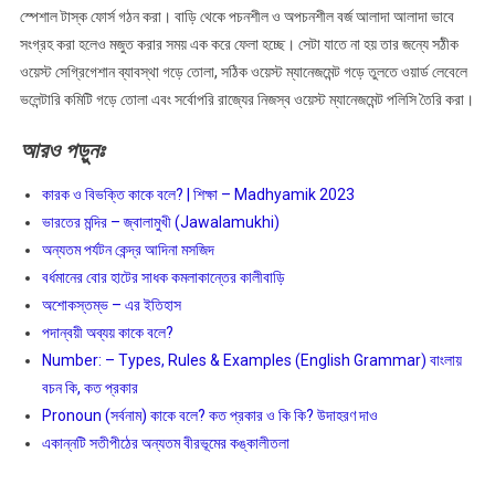
স্পেশাল টাস্ক ফোর্স গঠন করা। বাড়ি থেকে পচনশীল ও অপচনশীল বর্জ আলাদা আলাদা ভাবে
সংগ্রহ করা হলেও মজুত করার সময় এক করে ফেলা হচ্ছে। সেটা যাতে না হয় তার জন্যে সঠীক
ওয়েস্ট সেগ্রিগেশান ব্যাবস্থা গড়ে তোলা, সঠিক ওয়েস্ট ম্যানেজমেন্ট গড়ে তুলতে ওয়ার্ড লেবেলে
ভলেন্টারি কমিটি গড়ে তোলা এবং সর্বোপরি রাজ্যের নিজস্ব ওয়েস্ট ম্যানেজমেন্ট পলিসি তৈরি করা।
আরও
পড়ুনঃ
কারক ও বিভক্তি কাকে বলে? | শিক্ষা – Madhyamik 2023
ভারতের মন্দির – জ্বালামুখী (Jawalamukhi)
অন্যতম পর্যটন কেন্দ্র আদিনা মসজিদ
বর্ধমানের বোর হাটের সাধক কমলাকান্তের কালীবাড়ি
অশােকস্তম্ভ – এর ইতিহাস
পদান্বয়ী অব্যয় কাকে বলে?
Number: – Types, Rules & Examples (English Grammar) বাংলায়
বচন কি, কত প্রকার
Pronoun (সর্বনাম) কাকে বলে? কত প্রকার ও কি কি? উদাহরণ দাও
একান্নটি সতীপীঠের অন্যতম বীরভূমের কঙ্কালীতলা