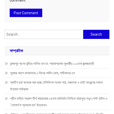
comment.
Search
for:
সাম্প্রতিক
মন্মথপুর প্রণব মন্দিরে পালিত হল ডা: শ্যামাপ্রসাদ মুখার্জীর ১২৫তম জন্মজয়ন্তী
পুজোর আগে কলকাতায় ৩ দিনের পর্যটন মেলা, পর্যটকদের ঢল
স্কটিশ চার্চ কলেজে শুরু হচ্ছে টেলিভিশন সংবাদ পাঠ, সঞ্চালনা ও ডাটা সায়েন্সের দক্ষতা
উন্নয়ন পাঠক্রম
শ্রীল ভক্তি স্বরুপ তীর্থ মহারাজের ৮৪তম আবির্ভাব তিথিতে মায়াপুরে নতুন গেস্ট হাউস ও
‘গোপাল’স প্রসাদম হল’ উদ্বোধন