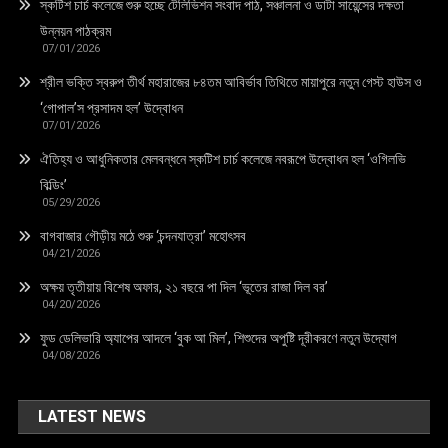
স্কটিশ চার্চ কলেজে শুরু হচ্ছে টেলিভিশন সংবাদ পাঠ, সঞ্চালনা ও ডাটা সায়েন্সের দক্ষতা
উন্নয়ন পাঠক্রম
07/01/2026
শ্রীল ভক্তি স্বরুপ তীর্থ মহারাজের ৮৪তম আবির্ভাব তিথিতে মায়াপুরে নতুন গেস্ট হাউস ও
‘গোপাল’স প্রসাদম হল’ উদ্বোধন
07/01/2026
ঐতিহ্য ও আধুনিকতার মেলবন্ধনে স্কটিশ চার্চ কলেজে নবরূপে উদ্বোধন হল ‘ওগিলভি
বিল্ডিং’
05/29/2026
বাগবাজার গৌড়ীয় মঠে শুরু ‘চন্দনযাত্রা’ মহোৎসব
04/21/2026
অক্ষয় তৃতীয়ায় বিশেষ অফার, ২১ বছরে পা দিল ‘ভূতের রাজা দিল বর’
04/20/2026
ফুড ডেলিভারি অ্যাপের আদলে ‘বুক আ মিল’, শিশুদের অপুষ্টি দূরীকরণে নতুন উদ্যোগ
04/08/2026
LATEST NEWS