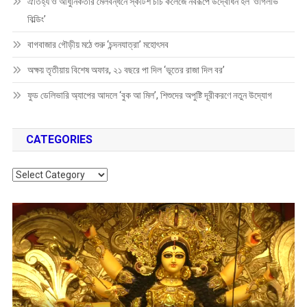
ঐতিহ্য ও আধুনিকতার মেলবন্ধনে স্কটিশ চার্চ কলেজে নবরূপে উদ্বোধন হল ‘ওগিলভি
বিল্ডিং’
বাগবাজার গৌড়ীয় মঠে শুরু ‘চন্দনযাত্রা’ মহোৎসব
অক্ষয় তৃতীয়ায় বিশেষ অফার, ২১ বছরে পা দিল ‘ভূতের রাজা দিল বর’
ফুড ডেলিভারি অ্যাপের আদলে ‘বুক আ মিল’, শিশুদের অপুষ্টি দূরীকরণে নতুন উদ্যোগ
CATEGORIES
Categories