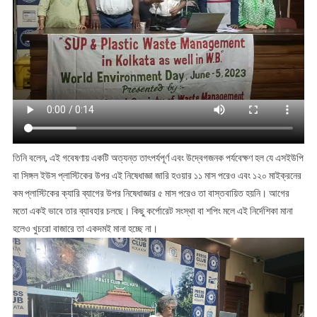
তিনি বলেন, এই গবেষণায় একটি অত্যন্ত তাৎপর্যপূর্ণ এবং উদ্বেগজনক পর্যবেক্ষণ হল যে এসইউপি
বা সিঙ্গল ইউস প্লাস্টিকের উপর এই নিষেধাজ্ঞা জারি হওয়ার ১১ মাস পরেও এবং ১২০ মাইক্রনের
কম প্লাস্টিকের ক্যারি ব্যাগের উপর নিষেধাজ্ঞার ৫ মাস পরেও তা বাস্তবায়িত হয়নি। আগের
মতো একই ভাবে তার ব্যাবহার চলছে। কিছু কর্পোরেট সংস্থা বা শপিং মলে এই নির্দেশিকা মানা
হলেও খুচরো বাজারে তা একদমই মানা হচ্ছে না।