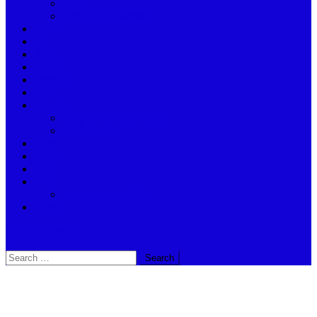
দার্জিলিং
উত্তর ও দক্ষিণ দিনাজপুর
রাজনীতি
দেশ
বিদেশ
অর্থনীতি
আবহাওয়া
ভ্রমণ
দুর্গা দর্শন
দুর্গাপুজো – কলকাতা – হাওড়া
ভারতীয় পূজার্চনা
স্বাস্থ্য
জ্যোতিষ
খেলা
শিক্ষা
Madhyamik – 2024
অন্যান্ন
site mode button
Search
for: