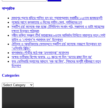
for:
সাম্প্রতিক
মন্মথপুর প্রণব মন্দিরে পালিত হল ডা: শ্যামাপ্রসাদ মুখার্জীর ১২৫তম জন্মজয়ন্তী
পুজোর আগে কলকাতায় ৩ দিনের পর্যটন মেলা, পর্যটকদের ঢল
স্কটিশ চার্চ কলেজে শুরু হচ্ছে টেলিভিশন সংবাদ পাঠ, সঞ্চালনা ও ডাটা সায়েন্সের
দক্ষতা উন্নয়ন পাঠক্রম
শ্রীল ভক্তি স্বরুপ তীর্থ মহারাজের ৮৪তম আবির্ভাব তিথিতে মায়াপুরে নতুন গেস্ট
হাউস ও ‘গোপাল’স প্রসাদম হল’ উদ্বোধন
ঐতিহ্য ও আধুনিকতার মেলবন্ধনে স্কটিশ চার্চ কলেজে নবরূপে উদ্বোধন হল
‘ওগিলভি বিল্ডিং’
বাগবাজার গৌড়ীয় মঠে শুরু ‘চন্দনযাত্রা’ মহোৎসব
অক্ষয় তৃতীয়ায় বিশেষ অফার, ২১ বছরে পা দিল ‘ভূতের রাজা দিল বর’
ফুড ডেলিভারি অ্যাপের আদলে ‘বুক আ মিল’, শিশুদের অপুষ্টি দূরীকরণে নতুন
উদ্যোগ
Categories
Categories