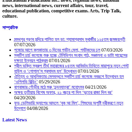
Educational Publication for.. news, regional news, national
news, international news, current affairs, tour, travel,
educational publication, competitive exams. Arts, Trip Talk,
culture.
সাম্প্রতিক
মন্মথপুর প্রণব মন্দিরে পালিত হল ডা: শ্যামাপ্রসাদ মুখার্জীর ১২৫তম জন্মজয়ন্তী
07/07/2026
পুজোর আগে কলকাতায় ৩ দিনের পর্যটন মেলা, পর্যটকদের ঢল
07/03/2026
স্কটিশ চার্চ কলেজে শুরু হচ্ছে টেলিভিশন সংবাদ পাঠ, সঞ্চালনা ও ডাটা সায়েন্সের
দক্ষতা উন্নয়ন পাঠক্রম
07/01/2026
শ্রীল ভক্তি স্বরুপ তীর্থ মহারাজের ৮৪তম আবির্ভাব তিথিতে মায়াপুরে নতুন গেস্ট
হাউস ও ‘গোপাল’স প্রসাদম হল’ উদ্বোধন
07/01/2026
ঐতিহ্য ও আধুনিকতার মেলবন্ধনে স্কটিশ চার্চ কলেজে নবরূপে উদ্বোধন হল
‘ওগিলভি বিল্ডিং’
05/29/2026
বাগবাজার গৌড়ীয় মঠে শুরু ‘চন্দনযাত্রা’ মহোৎসব
04/21/2026
অক্ষয় তৃতীয়ায় বিশেষ অফার, ২১ বছরে পা দিল ‘ভূতের রাজা দিল বর’
04/20/2026
ফুড ডেলিভারি অ্যাপের আদলে ‘বুক আ মিল’, শিশুদের অপুষ্টি দূরীকরণে নতুন
উদ্যোগ
04/08/2026
Latest News