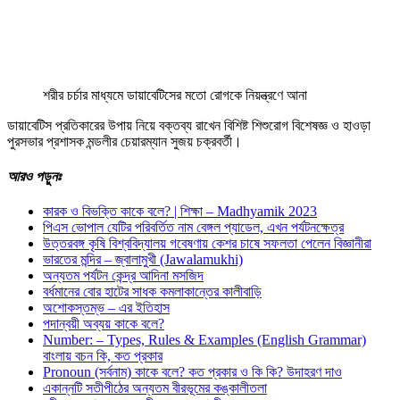
শরীর চর্চার মাধ্যমে ডায়াবেটিসের মতো রোগকে নিয়ন্ত্রণে আনা
ডায়াবেটিস প্রতিকারের উপায় নিয়ে বক্তব্য রাখেন বিশিষ্ট শিশুরোগ বিশেষজ্ঞ ও হাওড়া
পুরসভার প্রশাসক মন্ডলীর চেয়ারম্যান সুজয় চক্রবর্তী।
আরও
পড়ুনঃ
কারক ও বিভক্তি কাকে বলে? | শিক্ষা – Madhyamik 2023
পিএস ভোপাল যেটির পরিবর্তিত নাম বেঙ্গল প্যাডেল, এখন পর্যটনক্ষেত্র
উত্তরবঙ্গ কৃষি বিশ্ববিদ্যালয় গবেষণায় কেশর চাষে সফলতা পেলেন বিজ্ঞানীরা
ভারতের মন্দির – জ্বালামুখী (Jawalamukhi)
অন্যতম পর্যটন কেন্দ্র আদিনা মসজিদ
বর্ধমানের বোর হাটের সাধক কমলাকান্তের কালীবাড়ি
অশােকস্তম্ভ – এর ইতিহাস
পদান্বয়ী অব্যয় কাকে বলে?
Number: – Types, Rules & Examples (English Grammar)
বাংলায় বচন কি, কত প্রকার
Pronoun (সর্বনাম) কাকে বলে? কত প্রকার ও কি কি? উদাহরণ দাও
একান্নটি সতীপীঠের অন্যতম বীরভূমের কঙ্কালীতলা