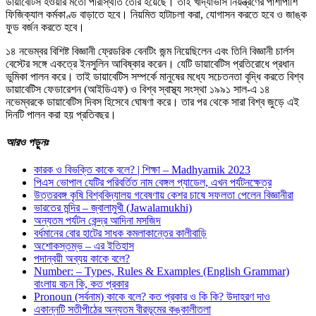
ডায়াবেটিস হওয়ার মতো পরিস্থিতি তৈরি হয়েছে। তাই খাদ্যাভাস নিয়ন্ত্রণের পাশাপাশি
ফিজিক্যাল কর্মকাণ্ড বাড়াতে হবে। নিয়মিত হাটাচলা করা, যোগাসন করতে হবে ও জাঙ্ক
ফুড বর্জন করতে হবে।
১৪ নভেম্বর বিশিষ্ট বিজ্ঞানী ফ্রেডরিক বেনটিং জন্ম নিয়েছিলেন এবং তিনি বিজ্ঞানী চার্লস
বেস্টের সঙ্গে একত্রে ইনসুলিন আবিষ্কার করেন। যেটি ডায়াবেটিস প্রতিরোধে প্রধান
ভুমিকা পালন করে। তাই ডায়াবেটিস সম্পর্কে মানুষের মধ্যে সচেতনতা বৃদ্ধি করতে বিশ্ব
ডায়াবেটিস ফেডারেশন (আইডিএফ) ও বিশ্ব স্বাস্থ্য সংস্থা ১৯৯১ সাল-এ ১৪
নভেম্বরকে ডায়াবেটিস দিবস হিসেবে ঘোষণা করে। তার পর থেকে সারা বিশ্ব জুড়ে এই
দিনটি পালন করা হয় প্রতিবছর।
আরও
পড়ুনঃ
কারক ও বিভক্তি কাকে বলে? | শিক্ষা – Madhyamik 2023
পিএস ভোপাল যেটির পরিবর্তিত নাম বেঙ্গল প্যাডেল, এখন পর্যটনক্ষেত্র
উত্তরবঙ্গ কৃষি বিশ্ববিদ্যালয় গবেষণায় কেশর চাষে সফলতা পেলেন বিজ্ঞানীরা
ভারতের মন্দির – জ্বালামুখী (Jawalamukhi)
অন্যতম পর্যটন কেন্দ্র আদিনা মসজিদ
বর্ধমানের বোর হাটের সাধক কমলাকান্তের কালীবাড়ি
অশােকস্তম্ভ – এর ইতিহাস
পদান্বয়ী অব্যয় কাকে বলে?
Number: – Types, Rules & Examples (English Grammar)
বাংলায় বচন কি, কত প্রকার
Pronoun (সর্বনাম) কাকে বলে? কত প্রকার ও কি কি? উদাহরণ দাও
একান্নটি সতীপীঠের অন্যতম বীরভূমের কঙ্কালীতলা