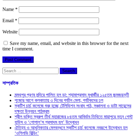
Name
*
Email
*
Website
Save my name, email, and website in this browser for the next
time I comment.
Search
for:
সাম্প্রতিক
মন্মথপুর প্রণব মন্দিরে পালিত হল ডা: শ্যামাপ্রসাদ মুখার্জীর ১২৫তম জন্মজয়ন্তী
পুজোর আগে কলকাতায় ৩ দিনের পর্যটন মেলা, পর্যটকদের ঢল
স্কটিশ চার্চ কলেজে শুরু হচ্ছে টেলিভিশন সংবাদ পাঠ, সঞ্চালনা ও ডাটা সায়েন্সের
দক্ষতা উন্নয়ন পাঠক্রম
শ্রীল ভক্তি স্বরুপ তীর্থ মহারাজের ৮৪তম আবির্ভাব তিথিতে মায়াপুরে নতুন গেস্ট
হাউস ও ‘গোপাল’স প্রসাদম হল’ উদ্বোধন
ঐতিহ্য ও আধুনিকতার মেলবন্ধনে স্কটিশ চার্চ কলেজে নবরূপে উদ্বোধন হল
‘ওগিলভি বিল্ডিং’