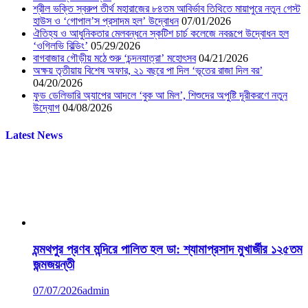
শ্রীল ভক্তি স্বরুপ তীর্থ মহারাজের ৮৪তম আবির্ভাব তিথিতে মায়াপুরে নতুন গেস্ট
হাউস ও ‘গোপাল’স প্রসাদম হল’ উদ্বোধন
07/01/2026
ঐতিহ্য ও আধুনিকতার মেলবন্ধনে স্কটিশ চার্চ কলেজে নবরূপে উদ্বোধন হল
‘ওগিলভি বিল্ডিং’
05/29/2026
বাগবাজার গৌড়ীয় মঠে শুরু ‘চন্দনযাত্রা’ মহোৎসব
04/21/2026
অক্ষয় তৃতীয়ায় বিশেষ অফার, ২১ বছরে পা দিল ‘ভূতের রাজা দিল বর’
04/20/2026
ফুড ডেলিভারি অ্যাপের আদলে ‘বুক আ মিল’, শিশুদের অপুষ্টি দূরীকরণে নতুন
উদ্যোগ
04/08/2026
Latest News
মন্মথপুর প্রণব মন্দিরে পালিত হল ডা: শ্যামাপ্রসাদ মুখার্জীর ১২৫তম
জন্মজয়ন্তী
07/07/2026
admin