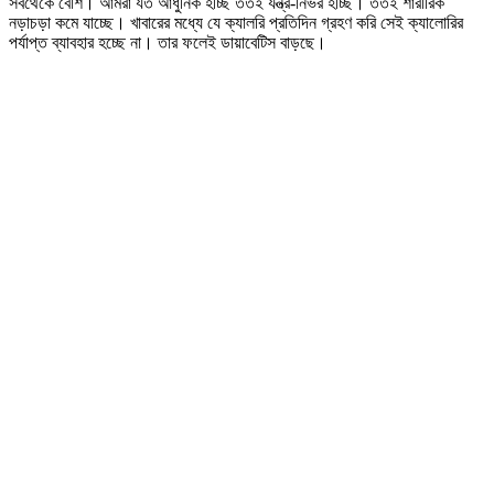
সবথেকে বেশি। আমরা যত আধুনিক হচ্ছি ততই যন্ত্র-নির্ভর হচ্ছি। ততই শারীরিক
নড়াচড়া কমে যাচ্ছে। খাবারের মধ্যে যে ক্যালরি প্রতিদিন গ্রহণ করি সেই ক্যালোরির
পর্যাপ্ত ব্যাবহার হচ্ছে না। তার ফলেই ডায়াবেটিস বাড়ছে।