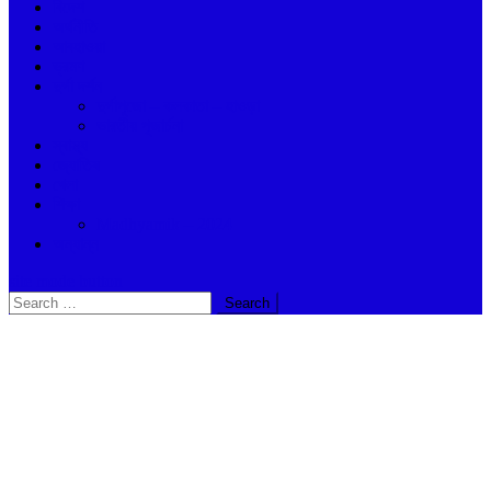
বিদেশ
অর্থনীতি
আবহাওয়া
ভ্রমণ
দুর্গা দর্শন
দুর্গাপুজো – কলকাতা – হাওড়া
ভারতীয় পূজার্চনা
স্বাস্থ্য
জ্যোতিষ
খেলা
শিক্ষা
Madhyamik – 2024
অন্যান্ন
site mode button
Search
for: