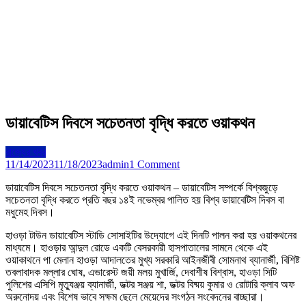
ডায়াবেটিস দিবসে সচেতনতা বৃদ্ধি করতে ওয়াকথন
রাজ্যের খবর
on
11/14/2023
11/18/2023
admin
1 Comment
ডায়াবেটিস
ডায়াবেটিস দিবসে সচেতনতা বৃদ্ধি করতে ওয়াকথন – ডায়াবেটিস সম্পর্কে বিশ্বজুড়ে
দিবসে
সচেতনতা বৃদ্ধি করতে প্রতি বছর ১৪ই নভেম্বর পালিত হয় বিশ্ব ডায়াবেটিস দিবস বা
সচেতনতা
মধুমেহ দিবস।
বৃদ্ধি
করতে
হাওড়া টাউন ডায়াবেটিস স্টাডি সোসাইটির উদ্যোগে এই দিনটি পালন করা হয় ওয়াকথনের
ওয়াকথন
মাধ্যমে। হাওড়ার আন্দুল রোডে একটি বেসরকারী হাসপাতালের সামনে থেকে এই
ওয়াকাথনে পা মেলান হাওড়া আদালতের মুখ্য সরকারি আইনজীবী সোমনাথ ব্যানার্জী, বিশিষ্ট
তবলাবাদক মল্লার ঘোষ, এভারেস্ট জয়ী মলয় মুখার্জি, দেবাশীষ বিশ্বাস, হাওড়া সিটি
পুলিশের এসিপি মৃত্যুঞ্জয় ব্যানার্জী, ডক্টর সঞ্জয় শা, ডক্টর বিষ্ময় কুমার ও রোটারি ক্লাব অফ
অরুনোদয় এবং বিশেষ ভাবে সক্ষম ছেলে মেয়েদের সংগঠন সংবেদনের বাচ্ছারা।