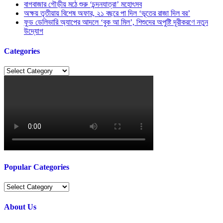
বাগবাজার গৌড়ীয় মঠে শুরু ‘চন্দনযাত্রা’ মহোৎসব
অক্ষয় তৃতীয়ায় বিশেষ অফার, ২১ বছরে পা দিল ‘ভূতের রাজা দিল বর’
ফুড ডেলিভারি অ্যাপের আদলে ‘বুক আ মিল’, শিশুদের অপুষ্টি দূরীকরণে নতুন
উদ্যোগ
Categories
Categories
Popular Categories
Popular
Categories
About Us