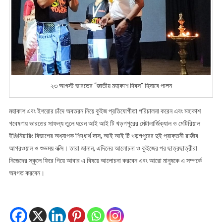
২৩ আগস্ট ভারতের “জাতীয় মহাকাশ দিবস” হিসাবে পালন
মহাকাশ এবং ইশরোর চাঁদে অবতরন নিয়ে কুইজ প্রতিযোগীতা পরিচালনা করেন এবং মহাকাশ
গবেষণায় ভারতের সাফল্য তুলে ধরেন আই আই টি খড়গপুরের মেটালার্জিক্যাল ও মেটিরিয়াল
ইঞ্জিনিয়ারিং বিভাগের অধ্যাপক শিদ্ধার্থ দাস, আই আই টি খড়গপুরের দুই প্রাক্তনী রাজীব
আগরওয়াল ও শুভময় বক্সি। তারা জানান, এদিনের আলোচনা ও কুইজের পর ছাত্রছাত্রীরা
নিজেদের স্কুলে ফিরে গিয়ে আবার এ বিষয়ে আলোচনা করবেন এবং আরো মানুষকে এ সম্পর্কে
অবগত করবেন।