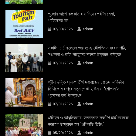
পুজোর আগে কলকাতায় ৩ দিনের পর্যটন মেলা,
পর্যটকদের ঢল
07/03/2026
admin
স্কটিশ চার্চ কলেজে শুরু হচ্ছে টেলিভিশন সংবাদ পাঠ,
সঞ্চালনা ও ডাটা সায়েন্সের দক্ষতা উন্নয়ন পাঠক্রম
07/01/2026
admin
শ্রীল ভক্তি স্বরুপ তীর্থ মহারাজের ৮৪তম আবির্ভাব
তিথিতে মায়াপুরে নতুন গেস্ট হাউস ও ‘গোপাল’স
প্রসাদম হল’ উদ্বোধন
07/01/2026
admin
ঐতিহ্য ও আধুনিকতার মেলবন্ধনে স্কটিশ চার্চ কলেজে
নবরূপে উদ্বোধন হল ‘ওগিলভি বিল্ডিং’
05/29/2026
admin