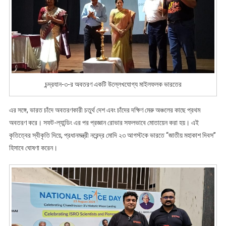
চন্দ্রযান-৩-র অবতরণ একটি উল্লেখযোগ্য মাইলফলক ভারতের
এর সঙ্গে, ভারত চাঁদে অবতরণকারী চতুর্থ দেশ এবং চাঁদের দক্ষিণ মেরু অঞ্চলের কাছে প্রথম
অবতরণ করে। সফট-ল্যান্ডিং এর পর প্রজ্ঞান রোভার সফলভাবে মোতায়েন করা হয়। এই
কৃতিত্বের স্বীকৃতি দিয়ে, প্রধানমন্ত্রী নরেন্দ্র মোদি ২৩ আগস্টকে ভারতে “জাতীয় মহাকাশ দিবস”
হিসাবে ঘোষণা করেন।