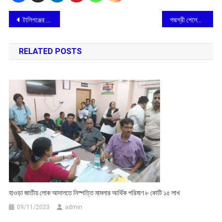
Post
টালিগঞ্জের স্বামী প্রণবানন্দ বিদ্যাপীঠে ঝুলন-উৎসব
পদ্মশ্রী পেলেও অভাব ঘোচেনি, এবার পাটের গান গাইছেন ভাদু শিল্পি রতন কাহার
navigation
RELATED POSTS
হাওড়া জাতীয় লোক আদালতে নিস্পত্তি মামলার আর্থিক পরিমাণ ৮ কোটি ১৫ লাখ
09/11/2023
admin