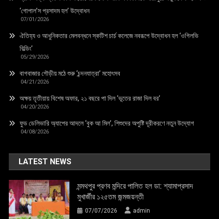
‘গোপাল’স প্রসাদম হল’ উদ্বোধন
07/01/2026
ঐতিহ্য ও আধুনিকতার মেলবন্ধনে স্কটিশ চার্চ কলেজে নবরূপে উদ্বোধন হল ‘ওগিলভি
বিল্ডিং’
05/29/2026
বাগবাজার গৌড়ীয় মঠে শুরু ‘চন্দনযাত্রা’ মহোৎসব
04/21/2026
অক্ষয় তৃতীয়ায় বিশেষ অফার, ২১ বছরে পা দিল ‘ভূতের রাজা দিল বর’
04/20/2026
ফুড ডেলিভারি অ্যাপের আদলে ‘বুক আ মিল’, শিশুদের অপুষ্টি দূরীকরণে নতুন উদ্যোগ
04/08/2026
LATEST NEWS
মন্মথপুর প্রণব মন্দিরে পালিত হল ডা: শ্যামাপ্রসাদ
মুখার্জীর ১২৫তম জন্মজয়ন্তী
07/07/2026
admin