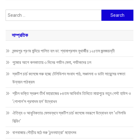
Search
for:
সাম্প্রতিক
মন্মথপুর প্রণব মন্দিরে পালিত হল ডা: শ্যামাপ্রসাদ মুখার্জীর ১২৫তম জন্মজয়ন্তী
পুজোর আগে কলকাতায় ৩ দিনের পর্যটন মেলা, পর্যটকদের ঢল
স্কটিশ চার্চ কলেজে শুরু হচ্ছে টেলিভিশন সংবাদ পাঠ, সঞ্চালনা ও ডাটা সায়েন্সের দক্ষতা
উন্নয়ন পাঠক্রম
শ্রীল ভক্তি স্বরুপ তীর্থ মহারাজের ৮৪তম আবির্ভাব তিথিতে মায়াপুরে নতুন গেস্ট হাউস ও
‘গোপাল’স প্রসাদম হল’ উদ্বোধন
ঐতিহ্য ও আধুনিকতার মেলবন্ধনে স্কটিশ চার্চ কলেজে নবরূপে উদ্বোধন হল ‘ওগিলভি
বিল্ডিং’
বাগবাজার গৌড়ীয় মঠে শুরু ‘চন্দনযাত্রা’ মহোৎসব