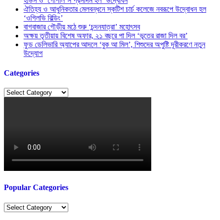
হাউস ও ‘গোপাল’স প্রসাদম হল’ উদ্বোধন
ঐতিহ্য ও আধুনিকতার মেলবন্ধনে স্কটিশ চার্চ কলেজে নবরূপে উদ্বোধন হল
‘ওগিলভি বিল্ডিং’
বাগবাজার গৌড়ীয় মঠে শুরু ‘চন্দনযাত্রা’ মহোৎসব
অক্ষয় তৃতীয়ায় বিশেষ অফার, ২১ বছরে পা দিল ‘ভূতের রাজা দিল বর’
ফুড ডেলিভারি অ্যাপের আদলে ‘বুক আ মিল’, শিশুদের অপুষ্টি দূরীকরণে নতুন
উদ্যোগ
Categories
Categories
Popular Categories
Popular
Categories