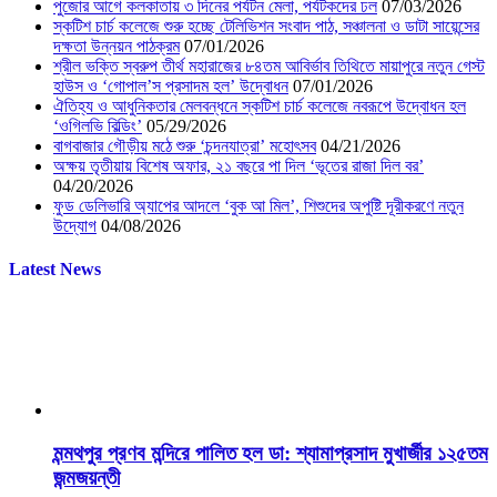
পুজোর আগে কলকাতায় ৩ দিনের পর্যটন মেলা, পর্যটকদের ঢল
07/03/2026
স্কটিশ চার্চ কলেজে শুরু হচ্ছে টেলিভিশন সংবাদ পাঠ, সঞ্চালনা ও ডাটা সায়েন্সের
দক্ষতা উন্নয়ন পাঠক্রম
07/01/2026
শ্রীল ভক্তি স্বরুপ তীর্থ মহারাজের ৮৪তম আবির্ভাব তিথিতে মায়াপুরে নতুন গেস্ট
হাউস ও ‘গোপাল’স প্রসাদম হল’ উদ্বোধন
07/01/2026
ঐতিহ্য ও আধুনিকতার মেলবন্ধনে স্কটিশ চার্চ কলেজে নবরূপে উদ্বোধন হল
‘ওগিলভি বিল্ডিং’
05/29/2026
বাগবাজার গৌড়ীয় মঠে শুরু ‘চন্দনযাত্রা’ মহোৎসব
04/21/2026
অক্ষয় তৃতীয়ায় বিশেষ অফার, ২১ বছরে পা দিল ‘ভূতের রাজা দিল বর’
04/20/2026
ফুড ডেলিভারি অ্যাপের আদলে ‘বুক আ মিল’, শিশুদের অপুষ্টি দূরীকরণে নতুন
উদ্যোগ
04/08/2026
Latest News
মন্মথপুর প্রণব মন্দিরে পালিত হল ডা: শ্যামাপ্রসাদ মুখার্জীর ১২৫তম
জন্মজয়ন্তী