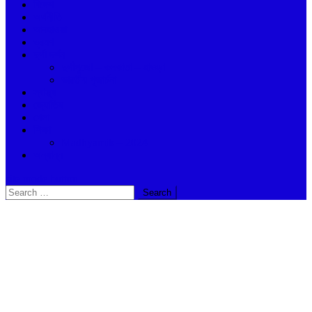
বিদেশ
অর্থনীতি
আবহাওয়া
ভ্রমণ
দুর্গা দর্শন
দুর্গাপুজো – কলকাতা – হাওড়া
ভারতীয় পূজার্চনা
স্বাস্থ্য
জ্যোতিষ
খেলা
শিক্ষা
Madhyamik – 2024
অন্যান্ন
site mode button
Search
for: