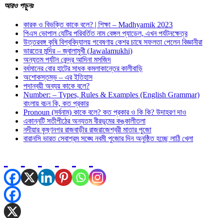
আরও
পড়ুনঃ
কারক ও বিভক্তি কাকে বলে? | শিক্ষা – Madhyamik 2023
পিএস ভোপাল যেটির পরিবর্তিত নাম বেঙ্গল প্যাডেল, এখন পর্যটনক্ষেত্র
উত্তরবঙ্গ কৃষি বিশ্ববিদ্যালয় গবেষণায় কেশর চাষে সফলতা পেলেন বিজ্ঞানীরা
ভারতের মন্দির – জ্বালামুখী (Jawalamukhi)
অন্যতম পর্যটন কেন্দ্র আদিনা মসজিদ
বর্ধমানের বোর হাটের সাধক কমলাকান্তের কালীবাড়ি
অশােকস্তম্ভ – এর ইতিহাস
পদান্বয়ী অব্যয় কাকে বলে?
Number: – Types, Rules & Examples (English Grammar)
বাংলায় বচন কি, কত প্রকার
Pronoun (সর্বনাম) কাকে বলে? কত প্রকার ও কি কি? উদাহরণ দাও
একান্নটি সতীপীঠের অন্যতম বীরভূমের কঙ্কালীতলা
নদীয়ার কৃষ্ণনগর রাজবাড়ীর রাজরাজেশ্বরী মাতার পুজো
বারানসি ভারত সেবাশ্রম সঙ্ঘে নবমী পুজোর দিন অনুষ্ঠিত হচ্ছে লাঠি খেলা