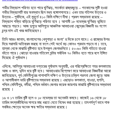
গভীর
গভীর নিম্নচাপ পরিণত হতে পারে ঘূর্ণিঝড়, সতর্কতা রাজ্যজুড়ে – গতকালের সৃষ্টি হওয়া
নিম্নচাপ
গভীর নিম্নচাপটি যার অবস্থান ছিল মধ্য বঙ্গোপসাগরে। এখন তার গতিপথ উত্তর ও
পরিণত
উত্তর – পূর্বদিকে, এই মুহূর্তে ৪১০ কিমি দক্ষিণে দীঘা। প্রবল সম্ভাবনা রয়েছে –
হতে
নিম্নচাপ শক্তি বাড়িয়ে ঘূর্ণিঝড়ে পরিণত হবে । আগামী ১৮ নভেম্বর ঘূর্ণিঝড় ভূমিতে
পারে
আছড়ে পড়বে। আজ দুপুরে আলিপুরে আঞ্চলিক আবহাওয়া কেন্দ্রের বিজ্ঞানী ডঃ গণেশ
ঘূর্ণিঝড়,
চন্দ্র দাস এই খবর জানিয়েছেন।
সতর্কতা
রাজ্যজুড়ে
তিনি আরও জানান, বাংলাদেশের খেপুপাড়া ও মংলা’ র দিকে চলে যাবে। এ রাজ্যের উপর
দিয়ে সরাসরি অতিক্রম করছে না ফলে সেই অর্থে বড় কোনও প্রভাব পড়বে না। তবে,
হাল্কা থেকে মাঝারি বৃষ্টিপাত হবে উপকূল জেলাগুলিতে। ৫০-৬০ কিমি গতিতে হাওয়া
বইতে পারে। ঝোড়ো হাওয়ার গতিবেগ ঘন্টায় সর্বাধিক ৭০ কিমিও হতে পারে বলে ইঙ্গিত
দিয়েছে ঐ পূর্বাভাস।
এদিকে, আলিপুর আবহাওয়া দপ্তরের পূর্বাভাস অনুযায়ী, এর পরিপ্রেক্ষিতে শহর কলকাতায়
আজ ও কাল, দুদিন ধরে বৃষ্টি হবে। আবহাওয়ার বিশ্লেষণ করে আবহাওয়া বিজ্ঞানীরা আরো
জানিয়েছেন, পূর্ব মেদিনীপুরের পাশাপাশি দক্ষিণ ও উত্তর চব্বিশ পরগনা জেলা জুড়ে আজ
ও আগামীকাল ভারি বৃষ্টিপাতের সম্ভাবনা রয়েছে। এছাড়াও কলকাতা, হাওড়া, হুগলি,
পশ্চিম মেদিনীপুর, নদীয়া, পশ্চিম বর্ধমান জেলার কয়েক জায়গায় মাঝারি বৃষ্টিপাতের সম্ভাবনা
রয়েছে ।
১৬ ও ১৭ তারিখ বৃষ্টি হলে ও ১৮ নভেম্বর তা অনেকটা কমবে। কাজেই ১৬ থেকে ১৮
তারিখ মৎস্যজীবিদের সাগরে মাছ ধরতে যেতে নিষেধ করা হয়েছে। তাৎপর্যপূর্ণ ভাবে শাক
সবজির ক্ষেত্রে অনেক ক্ষয় ক্ষতির সম্ভাবনা রয়েছে।