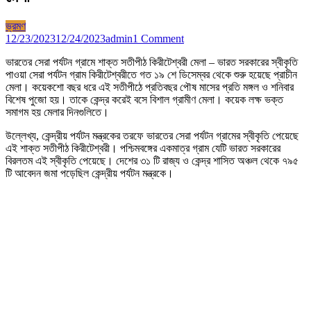
ভ্রমণ
on
12/23/2023
12/24/2023
admin
1 Comment
ভারতের
ভারতের সেরা পর্যটন গ্রামে শাক্ত সতীপীঠ কিরীটেশ্বরী মেলা – ভারত সরকারের স্বীকৃতি
সেরা
পাওয়া সেরা পর্যটন গ্রাম কিরীটেশ্বরীতে গত ১৯ শে ডিসেম্বর থেকে শুরু হয়েছে প্রাচীন
পর্যটন
মেলা। কয়েকশো বছর ধরে এই সতীপীঠে প্রতিবছর পৌষ মাসের প্রতি মঙ্গল ও শনিবার
গ্রামে
বিশেষ পুজো হয়। তাকে কেন্দ্র করেই বসে বিশাল গ্রামীণ মেলা। কয়েক লক্ষ ভক্ত
শাক্ত
সমাগম হয় মেলার দিনগুলিতে।
সতীপীঠ
কিরীটেশ্বরী
উল্লেখ্য, কেন্দ্রীয় পর্যটন মন্ত্রকের তরফে ভারতের সেরা পর্যটন গ্রামের স্বীকৃতি পেয়েছে
মেলা
এই শাক্ত সতীপীঠ কিরীটেশ্বরী। পশ্চিমবঙ্গের একমাত্র গ্রাম যেটি ভারত সরকারের
বিরলতম এই স্বীকৃতি পেয়েছে। দেশের ৩১ টি রাজ্য ও কেন্দ্র শাসিত অঞ্চল থেকে ৭৯৫
টি আবেদন জমা পড়েছিল কেন্দ্রীয় পর্যটন মন্ত্রকে।