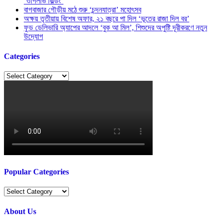
‘ওগিলভি বিল্ডিং’
বাগবাজার গৌড়ীয় মঠে শুরু ‘চন্দনযাত্রা’ মহোৎসব
অক্ষয় তৃতীয়ায় বিশেষ অফার, ২১ বছরে পা দিল ‘ভূতের রাজা দিল বর’
ফুড ডেলিভারি অ্যাপের আদলে ‘বুক আ মিল’, শিশুদের অপুষ্টি দূরীকরণে নতুন
উদ্যোগ
Categories
Categories
Popular Categories
Popular
Categories
About Us