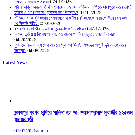
দক্ষতা উন্নয়ন পাঠক্রম
07/01/2026
শ্রীল ভক্তি স্বরুপ তীর্থ মহারাজের ৮৪তম আবির্ভাব তিথিতে মায়াপুরে নতুন গেস্ট
হাউস ও ‘গোপাল’স প্রসাদম হল’ উদ্বোধন
07/01/2026
ঐতিহ্য ও আধুনিকতার মেলবন্ধনে স্কটিশ চার্চ কলেজে নবরূপে উদ্বোধন হল
‘ওগিলভি বিল্ডিং’
05/29/2026
বাগবাজার গৌড়ীয় মঠে শুরু ‘চন্দনযাত্রা’ মহোৎসব
04/21/2026
অক্ষয় তৃতীয়ায় বিশেষ অফার, ২১ বছরে পা দিল ‘ভূতের রাজা দিল বর’
04/20/2026
ফুড ডেলিভারি অ্যাপের আদলে ‘বুক আ মিল’, শিশুদের অপুষ্টি দূরীকরণে নতুন
উদ্যোগ
04/08/2026
Latest News
মন্মথপুর প্রণব মন্দিরে পালিত হল ডা: শ্যামাপ্রসাদ মুখার্জীর ১২৫তম
জন্মজয়ন্তী
07/07/2026
admin