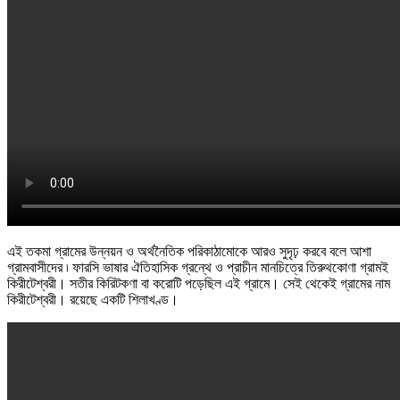
এই তকমা গ্রামের উন্নয়ন ও অর্থনৈতিক পরিকাঠামোকে আরও সুদৃঢ় করবে বলে আশা
গ্রামবাসীদের ৷ ফারসি ভাষার ঐতিহাসিক গ্রন্থে ও প্রাচীন মানচিত্রে তিরুথকোণা গ্রামই
কিরীটেশ্বরী। সতীর কিরিটকণা বা করোটি পড়েছিল এই গ্রামে। সেই থেকেই গ্রামের নাম
কিরীটেশ্বরী। রয়েছে একটি শিলাখণ্ড।