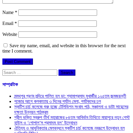
Name
*
Email
*
Website
Save my name, email, and website in this browser for the next
time I comment.
Search
for:
সাম্প্রতিক
মন্মথপুর প্রণব মন্দিরে পালিত হল ডা: শ্যামাপ্রসাদ মুখার্জীর ১২৫তম জন্মজয়ন্তী
পুজোর আগে কলকাতায় ৩ দিনের পর্যটন মেলা, পর্যটকদের ঢল
স্কটিশ চার্চ কলেজে শুরু হচ্ছে টেলিভিশন সংবাদ পাঠ, সঞ্চালনা ও ডাটা সায়েন্সের
দক্ষতা উন্নয়ন পাঠক্রম
শ্রীল ভক্তি স্বরুপ তীর্থ মহারাজের ৮৪তম আবির্ভাব তিথিতে মায়াপুরে নতুন গেস্ট
হাউস ও ‘গোপাল’স প্রসাদম হল’ উদ্বোধন
ঐতিহ্য ও আধুনিকতার মেলবন্ধনে স্কটিশ চার্চ কলেজে নবরূপে উদ্বোধন হল