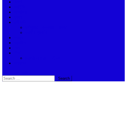
বিদেশ
অর্থনীতি
আবহাওয়া
ভ্রমণ
দুর্গা দর্শন
দুর্গাপুজো – কলকাতা – হাওড়া
ভারতীয় পূজার্চনা
স্বাস্থ্য
জ্যোতিষ
খেলা
শিক্ষা
Madhyamik – 2024
অন্যান্ন
site mode button
Search
for: