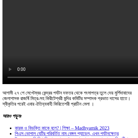
আগামী ২৭ শে সেপ্টেম্বর কেন্দ্রর পর্যটন দফতর থেকে শংসাপত্র তুলে দেয় মুর্শিদাবাদের
জেলাশাসক রাজর্ষি মিত্র-সহ কিরীটেশ্বরী মন্দির কমিটির সম্পাদক প্রভাত দাসের হাতে।
স্বীকৃতির পরেই এবার ঐতিহ্যবাহী কিরিতেশরী প্রাচীন মেলা ।
আরও
পড়ুনঃ
কারক ও বিভক্তি কাকে বলে? | শিক্ষা – Madhyamik 2023
পিএস ভোপাল যেটির পরিবর্তিত নাম বেঙ্গল প্যাডেল, এখন পর্যটনক্ষেত্র