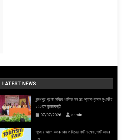
LATEST NEWS
মন্মথপুর প্রণব মন্দিরে পালিত হল ডা: শ্যামাপ্রসাদ মুখার্জীর
১২৫তম জন্মজয়ন্তী
07/07/2026
admin
পুজোর আগে কলকাতায় ৩ দিনের পর্যটন মেলা, পর্যটকদের
ঢল