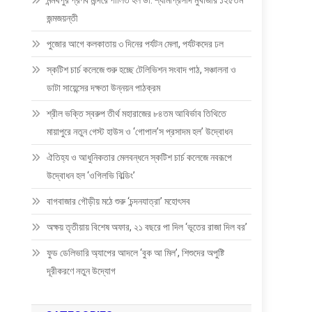
মন্মথপুর প্রণব মন্দিরে পালিত হল ডা: শ্যামাপ্রসাদ মুখার্জীর ১২৫তম
জন্মজয়ন্তী
পুজোর আগে কলকাতায় ৩ দিনের পর্যটন মেলা, পর্যটকদের ঢল
স্কটিশ চার্চ কলেজে শুরু হচ্ছে টেলিভিশন সংবাদ পাঠ, সঞ্চালনা ও
ডাটা সায়েন্সের দক্ষতা উন্নয়ন পাঠক্রম
শ্রীল ভক্তি স্বরুপ তীর্থ মহারাজের ৮৪তম আবির্ভাব তিথিতে
মায়াপুরে নতুন গেস্ট হাউস ও ‘গোপাল’স প্রসাদম হল’ উদ্বোধন
ঐতিহ্য ও আধুনিকতার মেলবন্ধনে স্কটিশ চার্চ কলেজে নবরূপে
উদ্বোধন হল ‘ওগিলভি বিল্ডিং’
বাগবাজার গৌড়ীয় মঠে শুরু ‘চন্দনযাত্রা’ মহোৎসব
অক্ষয় তৃতীয়ায় বিশেষ অফার, ২১ বছরে পা দিল ‘ভূতের রাজা দিল বর’
ফুড ডেলিভারি অ্যাপের আদলে ‘বুক আ মিল’, শিশুদের অপুষ্টি
দূরীকরণে নতুন উদ্যোগ