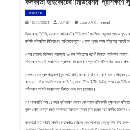
কলকাতা হাইকোর্টের ‘মিডিয়েশন’ প্রশিক্ষণে
রাজ্যের খবর
Admin
On
10/05/2024
Leave A Comment
কলকাতা
নিজস্ব প্রতিনিধি, কলকাতা হাইকোর্টের ‘মিডিয়েশন’ প্রশিক্ষণে সূযোগ পেলেন পূ
হাইকোর্টের
কমিটি পরিচালিত মিডিয়েশন প্রশিক্ষণে সূযোগ পেলেন পূবের কলম পত্রিকার আইনী সং
‘মিডিয়েশন’
প্রশিক্ষণে
এবার রাজ্যের বিভিন্ন প্রান্তের ২৮ জন মিডিয়েটর প্রার্থী হিসাবে প্রশিক্ষণ পা
সূযোগ
পত্রিকার আইনী সংবাদদাতা প্রশিক্ষণ নিচ্ছেন।মোল্লা জসিমউদ্দিন গত ২০০২ সাল 
পেলেন
পূবের
একাধারে মফস্বল পত্রিকা (নুতনহাট বার্তা, নব কাটোয়া বার্তা, কৃষি সমবায় পত্রিকা, 
কলম
করেছেন। ঠিক তেমনি সংবাদ প্রতিদিন, তারা নিউজ, ইটিভি নিউজ, গণমাধ্যম, টাইমস
পত্রিকার
পত্রিকার আইনী সংবাদদাতা হিসাবে কাজ করে চলেছেন।
আইনী
সংবাদদাতা
এর পাশাপাশি টানা ১৪ বছর পূর্ব বর্ধমান জেলার কোগ্রামে পল্লিকবি কুমুদ রঞ্জন মল
নুরুল হোদা মোল্লা নিম্ন আদালতে বিচারক হিসাবে টানা ত্রিশ বছর কর্মরত ছিলেন। 
কলকাতা হাইকোর্টের মাননীয় বিচারপতি সৌমেন সেন মহাশয়ের নেতৃত্বধীন মিডিয়েশন এবং
সম্মতিতে নিস্পত্তি ঘটাচ্ছে বলে জানা গেছে। উক্ত কমিটির সদস্য সচিব হিসাবে রয়েছে