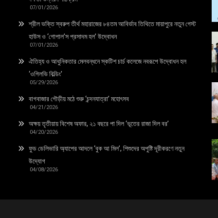
07/01/2026
শ্রীল ভক্তি স্বরুপ তীর্থ মহারাজের ৮৪তম আবির্ভাব তিথিতে মায়াপুরে নতুন গেস্ট
হাউস ও ‘গোপাল’স প্রসাদম হল’ উদ্বোধন
07/01/2026
ঐতিহ্য ও আধুনিকতার মেলবন্ধনে স্কটিশ চার্চ কলেজে নবরূপে উদ্বোধন হল
‘ওগিলভি বিল্ডিং’
05/29/2026
বাগবাজার গৌড়ীয় মঠে শুরু ‘চন্দনযাত্রা’ মহোৎসব
04/21/2026
অক্ষয় তৃতীয়ায় বিশেষ অফার, ২১ বছরে পা দিল ‘ভূতের রাজা দিল বর’
04/20/2026
ফুড ডেলিভারি অ্যাপের আদলে ‘বুক আ মিল’, শিশুদের অপুষ্টি দূরীকরণে নতুন
উদ্যোগ
04/08/2026