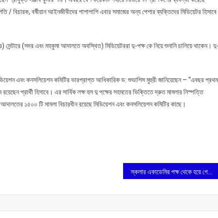
ি / বিচারক, বর্ষীয়ান আইনজীবীদের পাশাপাশি এবার সমাজের অন্য পেশার ব্যক্তিদের মিডিয়েটর হিসাবে
্র) সেন্টারে (সদর এবং মহকুমা আদালতে অবস্থিত) মিডিয়েটররা দু-পক্ষ কে নিয়ে শুনানি চালিয়ে থাকেন। দু
িডিয়েশন এবং কনসলিয়েশন কমিটির ভারপ্রাপ্ত আধিকারিক ড: শুভাশিস মুহুরী জানিয়েছেন – “এবছর প্রথম
রয়েছেন প্রার্থী হিসাবে। এর সার্বিক লক্ষ হল দু পক্ষের সহমতের ভিক্তিতে দ্রুত মামলার নিস্পত্তি
নিম্ন আদালতের ১৫০০ টি মামলা বিচারধীন রয়েছে মিডিয়েশন এবং কনসলিয়েশন কমিটির কাছে।
স্কলার একাডেমির পক্ষ থেকে হয়ে গেল দ্বিতীয় বার্ষিকী সাইন্স এক্সিবিশন ২০২৪