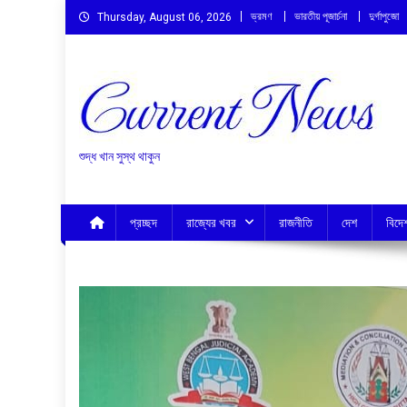
Skip
ভ্রমণ
ভারতীয় পূজার্চনা
দুর্গাপুজো
Thursday, August 06, 2026
to
content
শুদ্ধ খান সুস্থ থাকুন
প্রচ্ছদ
রাজ্যের খবর
রাজনীতি
দেশ
বিদে