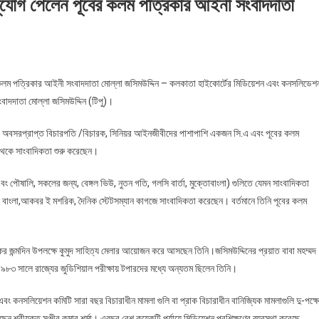
 সূযোগ পেলেন পূবের কলম পত্রিকার আইনী সংবাদদাতা
বের কলম পত্রিকার আইনী সংবাদদাতা মোল্লা জসিমউদ্দিন – কলকাতা হাইকোর্টের মিডিয়েশন এবং কনসলিডেশ
বাদদাতা মোল্লা জসিমউদ্দিন (টিপু)।
চ্ছেন। অবসরপ্রাপ্ত বিচারপতি /বিচারক, সিনিয়র আইনজীবীদের পাশাপাশি একজন সি.এ এবং পূবের কলম
থেকে সাংবাদিকতা শুরু করেছেন।
এবং পৌষালি, সকলের জন্য, বেঙ্গল ভিউ, নুতন গতি, গলসি বার্তা, মুক্তোবাংলা) গুলিতে যেমন সাংবাদিকতা
 বাংলা,আকবর ই মশরিক, দৈনিক স্টেটসম্যান কাগজে সাংবাদিকতা করেছেন। বর্তমানে তিনি পূবের কলম
্লিকের জন্মদিন উপলক্ষে কুমুদ সাহিত্য মেলার আয়োজন করে আসছেন তিনি।জসিমউদ্দিনের প্রয়াত বাবা মহম্মদ
১৯৮৩ সালে রাজ্যের জুডিশিয়াল পরীক্ষায় টপারদের মধ্যে অন্যতম ছিলেন তিনি।
 কনসলিয়েশন কমিটি সারা বছর বিচারাধীন মামলা গুলি বা প্রাক বিচারাধীন বানিজ্যিক মামলাগুলি দু-পক্ষ
ন শ্রীযুক্ত সঞ্জীব কুমার শর্মা। এবছর বেশ কয়েকটি পর্যায়ে মিডিয়েশন প্রশিক্ষণের ব্যবস্থা করেছে