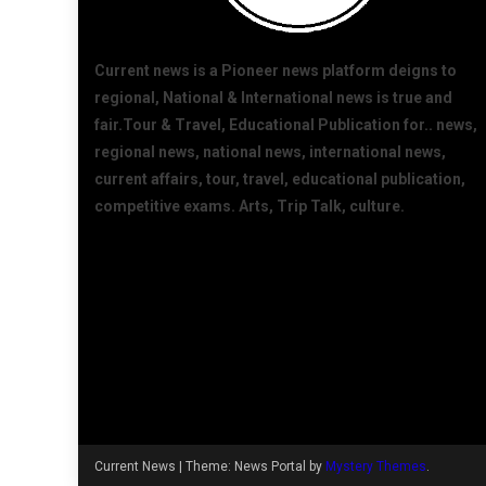
Current news is a Pioneer news platform deigns to
regional, National & International news is true and
fair.Tour & Travel, Educational Publication for.. news,
regional news, national news, international news,
current affairs, tour, travel, educational publication,
competitive exams. Arts, Trip Talk, culture.
Current News
|
Theme: News Portal by
Mystery Themes
.