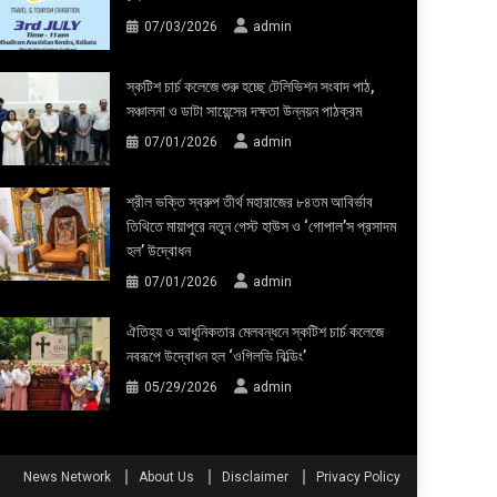
07/03/2026
admin
স্কটিশ চার্চ কলেজে শুরু হচ্ছে টেলিভিশন সংবাদ পাঠ,
সঞ্চালনা ও ডাটা সায়েন্সের দক্ষতা উন্নয়ন পাঠক্রম
07/01/2026
admin
শ্রীল ভক্তি স্বরুপ তীর্থ মহারাজের ৮৪তম আবির্ভাব
তিথিতে মায়াপুরে নতুন গেস্ট হাউস ও ‘গোপাল’স প্রসাদম
হল’ উদ্বোধন
07/01/2026
admin
ঐতিহ্য ও আধুনিকতার মেলবন্ধনে স্কটিশ চার্চ কলেজে
নবরূপে উদ্বোধন হল ‘ওগিলভি বিল্ডিং’
05/29/2026
admin
News Network
About Us
Disclaimer
Privacy Policy