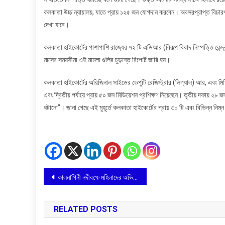
কলকাতা উচ্চ ন্যায়ালয়, যাতে প্রায় ১২৫ জন যোগদান করবেন। অবসরপ্রাপ্ত বিচারপত
দেখা যাবে।
কলকাতা হাইকোর্টের পাশাপাশি রাজ্যের ৭২ টি এডিআর (বিকল্প বিবাদ নিস্পত্তি কেন্দ
মাসের সময়সীমা এই মামলা গুলির চুড়ান্ত রিপোর্ট জারি হয়।
কলকাতা হাইকোর্টের অরিজিনাল সাইডের ডেপুটি রেজিস্ট্রার (লিগ্যাল) আর, এবং ম
এবং দ্বিতীয় পর্যায়ে প্রায় ৫০ জন মিডিয়েশন প্রশিক্ষণ নিয়েছেন। তৃতীয় দফায় ২৮ জন 
ঘটানো”। জানা গেছে এই মুহূর্তে কলকাতা হাইকোর্টের প্রায় ৩০ টি এবং বিভিন্ন 
Post
কালনাগিনী নদীবক্ষে মহিলাদের অভিনব তর্পণ-এ উপচে পড়া ভিড়
navigation
RELATED POSTS