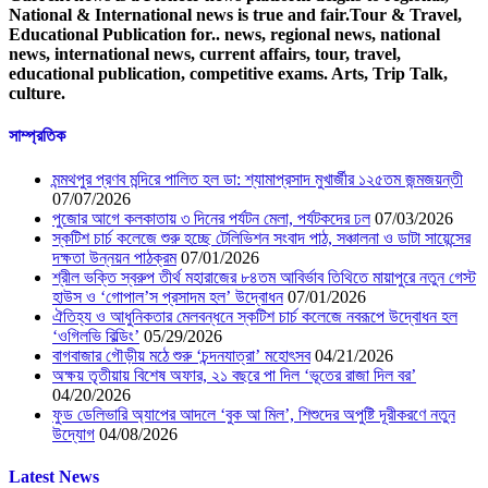
National & International news is true and fair.Tour & Travel,
Educational Publication for.. news, regional news, national
news, international news, current affairs, tour, travel,
educational publication, competitive exams. Arts, Trip Talk,
culture.
সাম্প্রতিক
মন্মথপুর প্রণব মন্দিরে পালিত হল ডা: শ্যামাপ্রসাদ মুখার্জীর ১২৫তম জন্মজয়ন্তী
07/07/2026
পুজোর আগে কলকাতায় ৩ দিনের পর্যটন মেলা, পর্যটকদের ঢল
07/03/2026
স্কটিশ চার্চ কলেজে শুরু হচ্ছে টেলিভিশন সংবাদ পাঠ, সঞ্চালনা ও ডাটা সায়েন্সের
দক্ষতা উন্নয়ন পাঠক্রম
07/01/2026
শ্রীল ভক্তি স্বরুপ তীর্থ মহারাজের ৮৪তম আবির্ভাব তিথিতে মায়াপুরে নতুন গেস্ট
হাউস ও ‘গোপাল’স প্রসাদম হল’ উদ্বোধন
07/01/2026
ঐতিহ্য ও আধুনিকতার মেলবন্ধনে স্কটিশ চার্চ কলেজে নবরূপে উদ্বোধন হল
‘ওগিলভি বিল্ডিং’
05/29/2026
বাগবাজার গৌড়ীয় মঠে শুরু ‘চন্দনযাত্রা’ মহোৎসব
04/21/2026
অক্ষয় তৃতীয়ায় বিশেষ অফার, ২১ বছরে পা দিল ‘ভূতের রাজা দিল বর’
04/20/2026
ফুড ডেলিভারি অ্যাপের আদলে ‘বুক আ মিল’, শিশুদের অপুষ্টি দূরীকরণে নতুন
উদ্যোগ
04/08/2026
Latest News