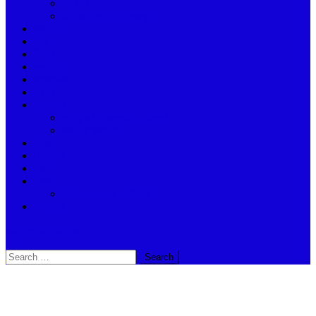
দার্জিলিং
উত্তর ও দক্ষিণ দিনাজপুর
রাজনীতি
দেশ
বিদেশ
অর্থনীতি
আবহাওয়া
ভ্রমণ
দুর্গা দর্শন
দুর্গাপুজো – কলকাতা – হাওড়া
ভারতীয় পূজার্চনা
স্বাস্থ্য
জ্যোতিষ
খেলা
শিক্ষা
Madhyamik – 2024
অন্যান্ন
site mode button
Search
for: