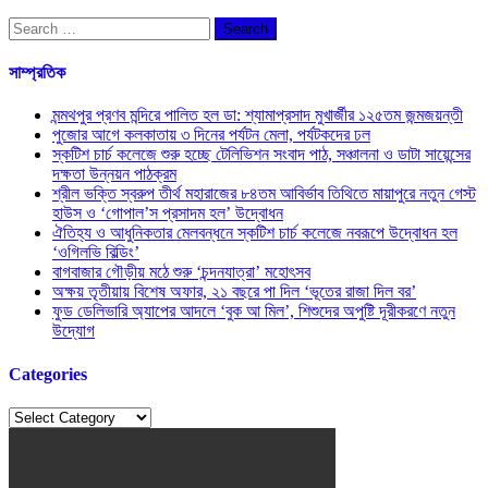
Search
for:
সাম্প্রতিক
মন্মথপুর প্রণব মন্দিরে পালিত হল ডা: শ্যামাপ্রসাদ মুখার্জীর ১২৫তম জন্মজয়ন্তী
পুজোর আগে কলকাতায় ৩ দিনের পর্যটন মেলা, পর্যটকদের ঢল
স্কটিশ চার্চ কলেজে শুরু হচ্ছে টেলিভিশন সংবাদ পাঠ, সঞ্চালনা ও ডাটা সায়েন্সের
দক্ষতা উন্নয়ন পাঠক্রম
শ্রীল ভক্তি স্বরুপ তীর্থ মহারাজের ৮৪তম আবির্ভাব তিথিতে মায়াপুরে নতুন গেস্ট
হাউস ও ‘গোপাল’স প্রসাদম হল’ উদ্বোধন
ঐতিহ্য ও আধুনিকতার মেলবন্ধনে স্কটিশ চার্চ কলেজে নবরূপে উদ্বোধন হল
‘ওগিলভি বিল্ডিং’
বাগবাজার গৌড়ীয় মঠে শুরু ‘চন্দনযাত্রা’ মহোৎসব
অক্ষয় তৃতীয়ায় বিশেষ অফার, ২১ বছরে পা দিল ‘ভূতের রাজা দিল বর’
ফুড ডেলিভারি অ্যাপের আদলে ‘বুক আ মিল’, শিশুদের অপুষ্টি দূরীকরণে নতুন
উদ্যোগ
Categories
Categories