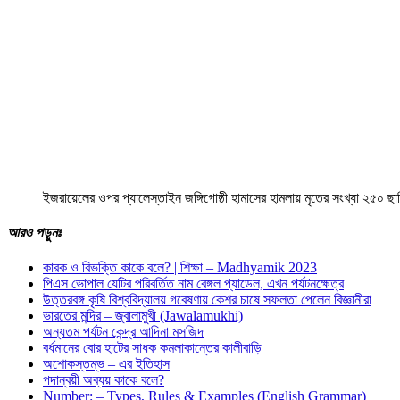
ইজরায়েলের ওপর প্যালেস্তাইন জঙ্গিগোষ্ঠী হামাসের হামলায় মৃতের সংখ্যা ২৫০ ছাড
আরও
পড়ুনঃ
কারক ও বিভক্তি কাকে বলে? | শিক্ষা – Madhyamik 2023
পিএস ভোপাল যেটির পরিবর্তিত নাম বেঙ্গল প্যাডেল, এখন পর্যটনক্ষেত্র
উত্তরবঙ্গ কৃষি বিশ্ববিদ্যালয় গবেষণায় কেশর চাষে সফলতা পেলেন বিজ্ঞানীরা
ভারতের মন্দির – জ্বালামুখী (Jawalamukhi)
অন্যতম পর্যটন কেন্দ্র আদিনা মসজিদ
বর্ধমানের বোর হাটের সাধক কমলাকান্তের কালীবাড়ি
অশােকস্তম্ভ – এর ইতিহাস
পদান্বয়ী অব্যয় কাকে বলে?
Number: – Types, Rules & Examples (English Grammar)