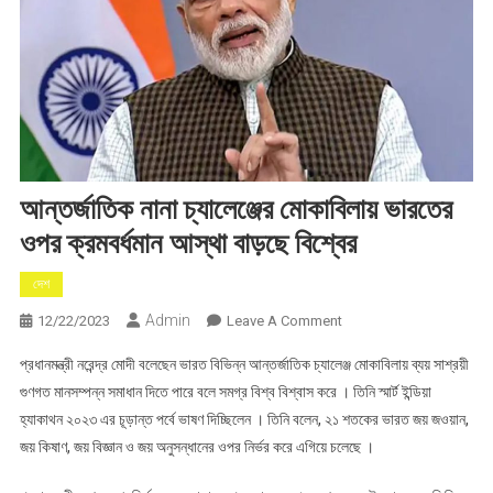
আন্তর্জাতিক নানা চ্যালেঞ্জের মোকাবিলায় ভারতের
ওপর ক্রমবর্ধমান আস্থা বাড়ছে বিশ্বের
দেশ
Admin
On
12/22/2023
Leave A Comment
আন্তর্জাতিক
প্রধানমন্ত্রী নরেন্দ্র মোদী বলেছেন ভারত বিভিন্ন আন্তর্জাতিক চ্যালেঞ্জ মোকাবিলায় ব্যয় সাশ্রয়ী
নানা
গুণগত মানসম্পন্ন সমাধান দিতে পারে বলে সমগ্র বিশ্ব বিশ্বাস করে । তিনি স্মার্ট ইন্ডিয়া
চ্যালেঞ্জের
হ্যাকাথন ২০২৩ এর চূড়ান্ত পর্বে ভাষণ দিচ্ছিলেন । তিনি বলেন, ২১ শতকের ভারত জয় জওয়ান,
মোকাবিলায়
জয় কিষাণ, জয় বিজ্ঞান ও জয় অনুসন্ধানের ওপর নির্ভর করে এগিয়ে চলেছে ।
ভারতের
ওপর