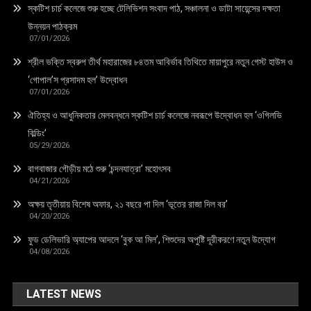
স্কটিশ চার্চ কলেজে শুরু হচ্ছে টেলিভিশন সংবাদ পাঠ, সঞ্চালনা ও ডাটা সায়েন্সের দক্ষতা
উন্নয়ন পাঠক্রম
07/01/2026
শ্রীল ভক্তি স্বরুপ তীর্থ মহারাজের ৮৪তম আবির্ভাব তিথিতে মায়াপুরে নতুন গেস্ট হাউস ও
‘গোপাল’স প্রসাদম হল’ উদ্বোধন
07/01/2026
ঐতিহ্য ও আধুনিকতার মেলবন্ধনে স্কটিশ চার্চ কলেজে নবরূপে উদ্বোধন হল ‘ওগিলভি
বিল্ডিং’
05/29/2026
বাগবাজার গৌড়ীয় মঠে শুরু ‘চন্দনযাত্রা’ মহোৎসব
04/21/2026
অক্ষয় তৃতীয়ায় বিশেষ অফার, ২১ বছরে পা দিল ‘ভূতের রাজা দিল বর’
04/20/2026
ফুড ডেলিভারি অ্যাপের আদলে ‘বুক আ মিল’, শিশুদের অপুষ্টি দূরীকরণে নতুন উদ্যোগ
04/08/2026
LATEST NEWS