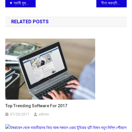
Post
স্বামী মুক্তানন্দজী মহারাজের ৫৩তম তিরোধান দিবস পালিত
গীতা জয়ন্তীতে সমবেত গীতা পাঠে ছাত্র-ছাত্রী ও মহিলারা
navigation
RELATED POSTS
Top Trending Software For 2017
07/20/2017
admin