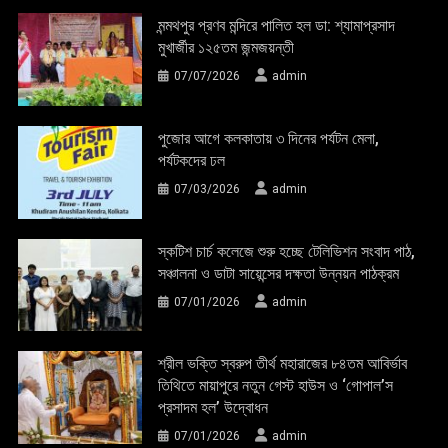
মন্মথপুর প্রণব মন্দিরে পালিত হল ডা: শ্যামাপ্রসাদ
মুখার্জীর ১২৫তম জন্মজয়ন্তী
07/07/2026
admin
পুজোর আগে কলকাতায় ৩ দিনের পর্যটন মেলা,
পর্যটকদের ঢল
07/03/2026
admin
স্কটিশ চার্চ কলেজে শুরু হচ্ছে টেলিভিশন সংবাদ পাঠ,
সঞ্চালনা ও ডাটা সায়েন্সের দক্ষতা উন্নয়ন পাঠক্রম
07/01/2026
admin
শ্রীল ভক্তি স্বরুপ তীর্থ মহারাজের ৮৪তম আবির্ভাব
তিথিতে মায়াপুরে নতুন গেস্ট হাউস ও ‘গোপাল’স
প্রসাদম হল’ উদ্বোধন
07/01/2026
admin