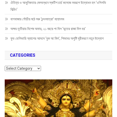
ঐতিহ্য ও আধুনিকতার মেলবন্ধনে স্কটিশ চার্চ কলেজে নবরূপে উদ্বোধন হল ‘ওগিলভি
বিল্ডিং’
বাগবাজার গৌড়ীয় মঠে শুরু ‘চন্দনযাত্রা’ মহোৎসব
অক্ষয় তৃতীয়ায় বিশেষ অফার, ২১ বছরে পা দিল ‘ভূতের রাজা দিল বর’
ফুড ডেলিভারি অ্যাপের আদলে ‘বুক আ মিল’, শিশুদের অপুষ্টি দূরীকরণে নতুন উদ্যোগ
CATEGORIES
Categories