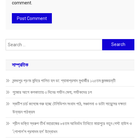
comment.
Search
for:
সাম্প্রতিক
মন্মথপুর প্রণব মন্দিরে পালিত হল ডা: শ্যামাপ্রসাদ মুখার্জীর ১২৫তম জন্মজয়ন্তী
পুজোর আগে কলকাতায় ৩ দিনের পর্যটন মেলা, পর্যটকদের ঢল
স্কটিশ চার্চ কলেজে শুরু হচ্ছে টেলিভিশন সংবাদ পাঠ, সঞ্চালনা ও ডাটা সায়েন্সের দক্ষতা
উন্নয়ন পাঠক্রম
শ্রীল ভক্তি স্বরুপ তীর্থ মহারাজের ৮৪তম আবির্ভাব তিথিতে মায়াপুরে নতুন গেস্ট হাউস ও
‘গোপাল’স প্রসাদম হল’ উদ্বোধন