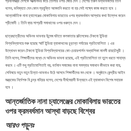
প্রধানমন্ত্রী দেশকে আত্মনির্ভর করে তোলার ওপর জোর দেন । দেশের তরুন উদ্ভাবকদের তিনি
ক্রমবর্ধমান
আস্থা
বলেন, ভবিষ্যতে যেন কোন প্রয়ুক্তি আমদানি করতে না হয় সেই লক্ষ্যে কাজ করতে হবে ।
বাড়ছে
আন্তর্জাতিক নানা চ্যালেঞ্জের মোকাবিলায় ভারতের ওপর ক্রমবর্ধমান আস্থার কথা উল্লেখ করেন
বিশ্বের
শ্রীমোদী । তিনি ব্যয় সাশ্রয়ী সমাধানের ওপর গুরুত্ব দেন ।
ছাত্রছাত্রীদের অভিনব ভাবনার উন্মেষ ঘটাতে কলকাতার সল্টলেকের টেকনো ইন্ডিয়া
বিশ্ববিদ্যালয়ে শুরু হয়েছে স্মার্ট ইন্ডিয়া হ্যাকাথনের চূড়ান্ত পর্যায়ের প্রতিযোগিতা । এর
উদ্বোধন করেন টেকনো ইন্ডিয়া বিশ্ববিদ্যালয়ের কো-চেয়ারপার্সন অধ্যাপিকা মানসী রায়চৌধুরী ।
তিনি বলেন, শিক্ষার্থীদের মধ্যে যে অভিনব ভাবনা রয়েছে, এই প্রতিযোগিতা তা তুলে ধরতে সাহায্য
করবে । এটি শুধু প্রতিযোগিতাই নয়, বর্তমান সমাজের নানা সমস্যার সমাধান কীভাবে করা যায়,
সেবিষয়ে নতুন নতুন চিন্তা-ভাবনাও উঠে আসবে শিক্ষার্থীদের মন থেকে । অনুষ্ঠানে কেন্দ্রীয় আইন
মন্ত্রকের নির্দেশক বি চন্দ্র মহিয়র বলেন, দেশের দীর্ঘমেয়াদী উন্নয়নে এই হ্যাকাথন বিশেষ সহায়ক
হবে ।
আন্তর্জাতিক নানা চ্যালেঞ্জের মোকাবিলায় ভারতের
ওপর ক্রমবর্ধমান আস্থা বাড়ছে বিশ্বের
আরও
পড়ুনঃ