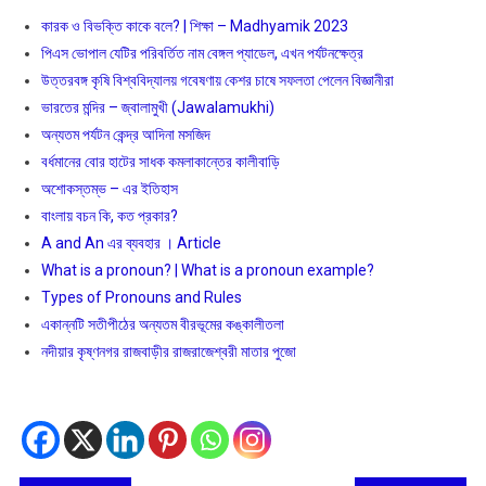
কারক ও বিভক্তি কাকে বলে? | শিক্ষা – Madhyamik 2023
পিএস ভোপাল যেটির পরিবর্তিত নাম বেঙ্গল প্যাডেল, এখন পর্যটনক্ষেত্র
উত্তরবঙ্গ কৃষি বিশ্ববিদ্যালয় গবেষণায় কেশর চাষে সফলতা পেলেন বিজ্ঞানীরা
ভারতের মন্দির – জ্বালামুখী (Jawalamukhi)
অন্যতম পর্যটন কেন্দ্র আদিনা মসজিদ
বর্ধমানের বোর হাটের সাধক কমলাকান্তের কালীবাড়ি
অশােকস্তম্ভ – এর ইতিহাস
বাংলায় বচন কি, কত প্রকার?
A and An এর ব্যবহার । Article
What is a pronoun? | What is a pronoun example?
Types of Pronouns and Rules
একান্নটি সতীপীঠের অন্যতম বীরভূমের কঙ্কালীতলা
নদীয়ার কৃষ্ণনগর রাজবাড়ীর রাজরাজেশ্বরী মাতার পুজো