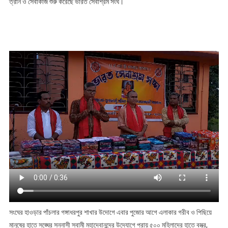
ত্রান ও সেবাকাজ শুরু করেছে ভারত সেবাশ্রম সংঘ।
পুজো
উপহার
তুলে
দিল
ভারত
সেবাশ্রম
সংঘ
সংঘের হাওড়ার পাঁচলার গঙ্গাধরপুর শাখার উদোগে এবার পুজোর আগে এলাকার গরীব ও পিছিয়ে
মানুষের হাতে সঙ্ঘের সন্নাসী স্বামী মহাদেবানন্দের উদ্যোগে প্রায় ৫০০ মহিলাদের হাতে বস্ত্র,