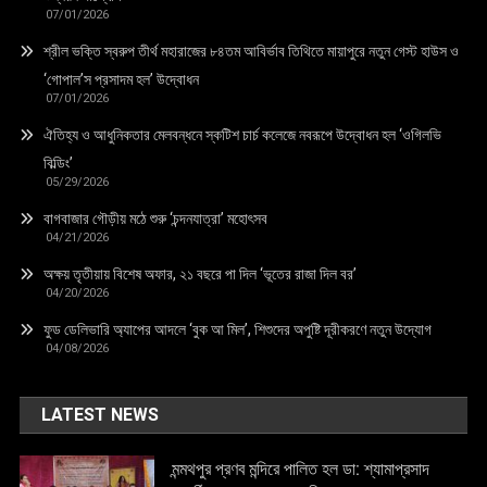
07/01/2026
শ্রীল ভক্তি স্বরুপ তীর্থ মহারাজের ৮৪তম আবির্ভাব তিথিতে মায়াপুরে নতুন গেস্ট হাউস ও
‘গোপাল’স প্রসাদম হল’ উদ্বোধন
07/01/2026
ঐতিহ্য ও আধুনিকতার মেলবন্ধনে স্কটিশ চার্চ কলেজে নবরূপে উদ্বোধন হল ‘ওগিলভি
বিল্ডিং’
05/29/2026
বাগবাজার গৌড়ীয় মঠে শুরু ‘চন্দনযাত্রা’ মহোৎসব
04/21/2026
অক্ষয় তৃতীয়ায় বিশেষ অফার, ২১ বছরে পা দিল ‘ভূতের রাজা দিল বর’
04/20/2026
ফুড ডেলিভারি অ্যাপের আদলে ‘বুক আ মিল’, শিশুদের অপুষ্টি দূরীকরণে নতুন উদ্যোগ
04/08/2026
LATEST NEWS
মন্মথপুর প্রণব মন্দিরে পালিত হল ডা: শ্যামাপ্রসাদ