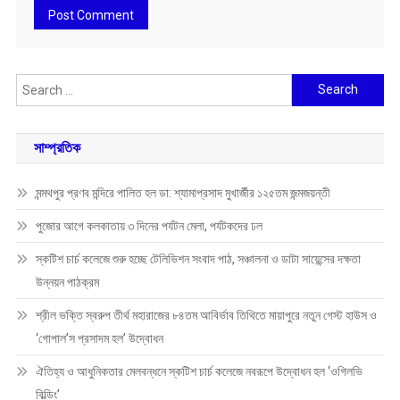
Search
for:
সাম্প্রতিক
মন্মথপুর প্রণব মন্দিরে পালিত হল ডা: শ্যামাপ্রসাদ মুখার্জীর ১২৫তম জন্মজয়ন্তী
পুজোর আগে কলকাতায় ৩ দিনের পর্যটন মেলা, পর্যটকদের ঢল
স্কটিশ চার্চ কলেজে শুরু হচ্ছে টেলিভিশন সংবাদ পাঠ, সঞ্চালনা ও ডাটা সায়েন্সের দক্ষতা
উন্নয়ন পাঠক্রম
শ্রীল ভক্তি স্বরুপ তীর্থ মহারাজের ৮৪তম আবির্ভাব তিথিতে মায়াপুরে নতুন গেস্ট হাউস ও
‘গোপাল’স প্রসাদম হল’ উদ্বোধন
ঐতিহ্য ও আধুনিকতার মেলবন্ধনে স্কটিশ চার্চ কলেজে নবরূপে উদ্বোধন হল ‘ওগিলভি
বিল্ডিং’