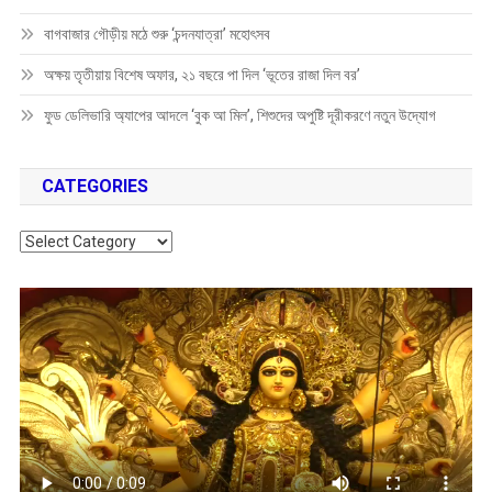
বাগবাজার গৌড়ীয় মঠে শুরু ‘চন্দনযাত্রা’ মহোৎসব
অক্ষয় তৃতীয়ায় বিশেষ অফার, ২১ বছরে পা দিল ‘ভূতের রাজা দিল বর’
ফুড ডেলিভারি অ্যাপের আদলে ‘বুক আ মিল’, শিশুদের অপুষ্টি দূরীকরণে নতুন উদ্যোগ
CATEGORIES
Categories