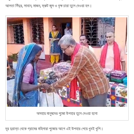
আলতা সিঁদুর, সাবান, মাজন, ফ্রুট জুস ও বৃক্ষ চারা তুলে দেওয়া হল।
অসহায় মানুষদের পুজো উপহার তুলে দেওয়া হলো
দূর দুরান্ত থেকে গ্রামের মহিলারা পুজোর আগে এই উপহার পেয়ে খুবই খুশি।