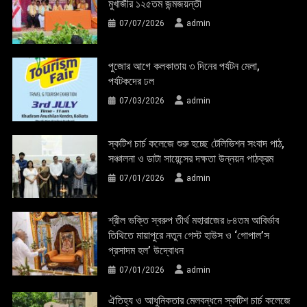
মুখার্জীর ১২৫তম জন্মজয়ন্তী
07/07/2026
admin
পুজোর আগে কলকাতায় ৩ দিনের পর্যটন মেলা,
পর্যটকদের ঢল
07/03/2026
admin
স্কটিশ চার্চ কলেজে শুরু হচ্ছে টেলিভিশন সংবাদ পাঠ,
সঞ্চালনা ও ডাটা সায়েন্সের দক্ষতা উন্নয়ন পাঠক্রম
07/01/2026
admin
শ্রীল ভক্তি স্বরুপ তীর্থ মহারাজের ৮৪তম আবির্ভাব
তিথিতে মায়াপুরে নতুন গেস্ট হাউস ও ‘গোপাল’স
প্রসাদম হল’ উদ্বোধন
07/01/2026
admin
ঐতিহ্য ও আধুনিকতার মেলবন্ধনে স্কটিশ চার্চ কলেজে