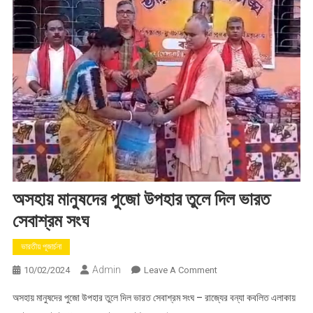
অসহায় মানুষদের পুজো উপহার তুলে দিল ভারত
সেবাশ্রম সংঘ
ভারতীয় পূজার্চনা
Admin
On
10/02/2024
Leave A Comment
অসহায়
অসহায় মানুষদের পুজো উপহার তুলে দিল ভারত সেবাশ্রম সংঘ – রাজ্যের বন্যা কবলিত এলাকায়
মানুষদের