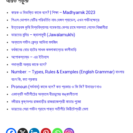
আরও
পড়ুনঃ
কারক ও বিভক্তি কাকে বলে? | শিক্ষা – Madhyamik 2023
পিএস ভোপাল যেটির পরিবর্তিত নাম বেঙ্গল প্যাডেল, এখন পর্যটনক্ষেত্র
উত্তরবঙ্গ কৃষি বিশ্ববিদ্যালয় গবেষণায় কেশর চাষে সফলতা পেলেন বিজ্ঞানীরা
ভারতের মন্দির – জ্বালামুখী (Jawalamukhi)
অন্যতম পর্যটন কেন্দ্র আদিনা মসজিদ
বর্ধমানের বোর হাটের সাধক কমলাকান্তের কালীবাড়ি
অশােকস্তম্ভ – এর ইতিহাস
পদান্বয়ী অব্যয় কাকে বলে?
Number: – Types, Rules & Examples (English Grammar) বাংলায়
বচন কি, কত প্রকার
Pronoun (সর্বনাম) কাকে বলে? কত প্রকার ও কি কি? উদাহরণ দাও
একান্নটি সতীপীঠের অন্যতম বীরভূমের কঙ্কালীতলা
নদীয়ার কৃষ্ণনগর রাজবাড়ীর রাজরাজেশ্বরী মাতার পুজো
ভারতের সেরা পর্যটন গ্রামে শাক্ত সতীপীঠ কিরীটেশ্বরী মেলা