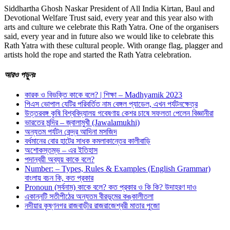
Siddhartha Ghosh Naskar President of All India Kirtan, Baul and
Devotional Welfare Trust said, every year and this year also with
arts and culture we celebrate this Rath Yatra. One of the organisers
said, every year and in future also we would like to celebrate this
Rath Yatra with these cultural people. With orange flag, plagger and
artists hold the rope and started the Rath Yatra celebration.
আরও
পড়ুনঃ
কারক ও বিভক্তি কাকে বলে? | শিক্ষা – Madhyamik 2023
পিএস ভোপাল যেটির পরিবর্তিত নাম বেঙ্গল প্যাডেল, এখন পর্যটনক্ষেত্র
উত্তরবঙ্গ কৃষি বিশ্ববিদ্যালয় গবেষণায় কেশর চাষে সফলতা পেলেন বিজ্ঞানীরা
ভারতের মন্দির – জ্বালামুখী (Jawalamukhi)
অন্যতম পর্যটন কেন্দ্র আদিনা মসজিদ
বর্ধমানের বোর হাটের সাধক কমলাকান্তের কালীবাড়ি
অশােকস্তম্ভ – এর ইতিহাস
পদান্বয়ী অব্যয় কাকে বলে?
Number: – Types, Rules & Examples (English Grammar)
বাংলায় বচন কি, কত প্রকার
Pronoun (সর্বনাম) কাকে বলে? কত প্রকার ও কি কি? উদাহরণ দাও
একান্নটি সতীপীঠের অন্যতম বীরভূমের কঙ্কালীতলা
নদীয়ার কৃষ্ণনগর রাজবাড়ীর রাজরাজেশ্বরী মাতার পুজো