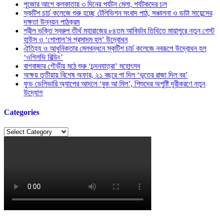
পুজোর আগে কলকাতায় ৩ দিনের পর্যটন মেলা, পর্যটকদের ঢল
স্কটিশ চার্চ কলেজে শুরু হচ্ছে টেলিভিশন সংবাদ পাঠ, সঞ্চালনা ও ডাটা সায়েন্সের
দক্ষতা উন্নয়ন পাঠক্রম
শ্রীল ভক্তি স্বরুপ তীর্থ মহারাজের ৮৪তম আবির্ভাব তিথিতে মায়াপুরে নতুন গেস্ট
হাউস ও ‘গোপাল’স প্রসাদম হল’ উদ্বোধন
ঐতিহ্য ও আধুনিকতার মেলবন্ধনে স্কটিশ চার্চ কলেজে নবরূপে উদ্বোধন হল
‘ওগিলভি বিল্ডিং’
বাগবাজার গৌড়ীয় মঠে শুরু ‘চন্দনযাত্রা’ মহোৎসব
অক্ষয় তৃতীয়ায় বিশেষ অফার, ২১ বছরে পা দিল ‘ভূতের রাজা দিল বর’
ফুড ডেলিভারি অ্যাপের আদলে ‘বুক আ মিল’, শিশুদের অপুষ্টি দূরীকরণে নতুন
উদ্যোগ
Categories
Categories