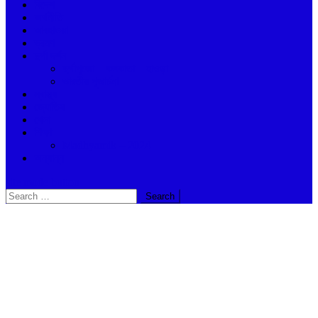
বিদেশ
অর্থনীতি
আবহাওয়া
ভ্রমণ
দুর্গা দর্শন
দুর্গাপুজো – কলকাতা – হাওড়া
ভারতীয় পূজার্চনা
স্বাস্থ্য
জ্যোতিষ
খেলা
শিক্ষা
Madhyamik – 2024
অন্যান্ন
site mode button
Search
for: