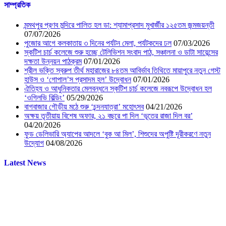
সাম্প্রতিক
মন্মথপুর প্রণব মন্দিরে পালিত হল ডা: শ্যামাপ্রসাদ মুখার্জীর ১২৫তম জন্মজয়ন্তী
07/07/2026
পুজোর আগে কলকাতায় ৩ দিনের পর্যটন মেলা, পর্যটকদের ঢল
07/03/2026
স্কটিশ চার্চ কলেজে শুরু হচ্ছে টেলিভিশন সংবাদ পাঠ, সঞ্চালনা ও ডাটা সায়েন্সের
দক্ষতা উন্নয়ন পাঠক্রম
07/01/2026
শ্রীল ভক্তি স্বরুপ তীর্থ মহারাজের ৮৪তম আবির্ভাব তিথিতে মায়াপুরে নতুন গেস্ট
হাউস ও ‘গোপাল’স প্রসাদম হল’ উদ্বোধন
07/01/2026
ঐতিহ্য ও আধুনিকতার মেলবন্ধনে স্কটিশ চার্চ কলেজে নবরূপে উদ্বোধন হল
‘ওগিলভি বিল্ডিং’
05/29/2026
বাগবাজার গৌড়ীয় মঠে শুরু ‘চন্দনযাত্রা’ মহোৎসব
04/21/2026
অক্ষয় তৃতীয়ায় বিশেষ অফার, ২১ বছরে পা দিল ‘ভূতের রাজা দিল বর’
04/20/2026
ফুড ডেলিভারি অ্যাপের আদলে ‘বুক আ মিল’, শিশুদের অপুষ্টি দূরীকরণে নতুন
উদ্যোগ
04/08/2026
Latest News