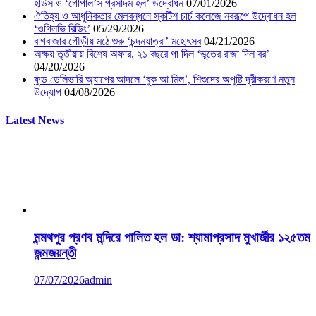
হাউস ও ‘গোপাল’স প্রসাদম হল’ উদ্বোধন
07/01/2026
ঐতিহ্য ও আধুনিকতার মেলবন্ধনে স্কটিশ চার্চ কলেজে নবরূপে উদ্বোধন হল
‘ওগিলভি বিল্ডিং’
05/29/2026
বাগবাজার গৌড়ীয় মঠে শুরু ‘চন্দনযাত্রা’ মহোৎসব
04/21/2026
অক্ষয় তৃতীয়ায় বিশেষ অফার, ২১ বছরে পা দিল ‘ভূতের রাজা দিল বর’
04/20/2026
ফুড ডেলিভারি অ্যাপের আদলে ‘বুক আ মিল’, শিশুদের অপুষ্টি দূরীকরণে নতুন
উদ্যোগ
04/08/2026
Latest News
মন্মথপুর প্রণব মন্দিরে পালিত হল ডা: শ্যামাপ্রসাদ মুখার্জীর ১২৫তম
জন্মজয়ন্তী
07/07/2026
admin