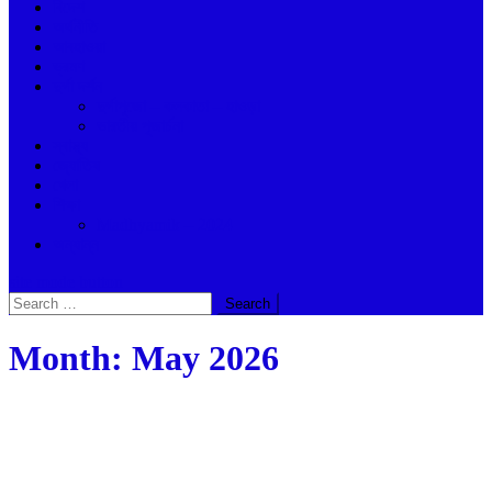
বিদেশ
অর্থনীতি
আবহাওয়া
ভ্রমণ
দুর্গা দর্শন
দুর্গাপুজো – কলকাতা – হাওড়া
ভারতীয় পূজার্চনা
স্বাস্থ্য
জ্যোতিষ
খেলা
শিক্ষা
Madhyamik – 2024
অন্যান্ন
site mode button
Search
for:
Month:
May 2026