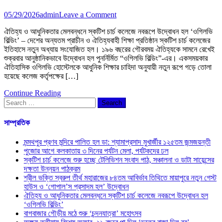
on
05/29/2026
admin
Leave a Comment
ঐতিহ্য
ঐতিহ্য ও আধুনিকতার মেলবন্ধনে স্কটিশ চার্চ কলেজে নবরূপে উদ্বোধন হল ‘ওগিলভি
ও
বিল্ডিং’ – দেশের অন্যতম প্রাচীন ও ঐতিহ্যবাহী শিক্ষা প্রতিষ্ঠান স্কটিশ চার্চ কলেজের
আধুনিকতার
ইতিহাসে নতুন অধ্যায় সংযোজিত হল। ১৯৬ বছরের গৌরবময় ঐতিহ্যকে সামনে রেখেই
মেলবন্ধনে
শুক্রবার আনুষ্ঠানিকভাবে উদ্বোধন হল পুনর্নির্মিত “ওগিলভি বিল্ডিং”-এর। একসময়কার
স্কটিশ
ঐতিহাসিক ওগিলভি হোস্টেলকে আধুনিক শিক্ষার চাহিদা অনুযায়ী নতুন রূপে গড়ে তোলা
চার্চ
হয়েছে কলেজ কর্তৃপক্ষের […]
কলেজে
নবরূপে
Continue Reading
উদ্বোধন
Search
হল
for:
‘ওগিলভি
বিল্ডিং’
সাম্প্রতিক
মন্মথপুর প্রণব মন্দিরে পালিত হল ডা: শ্যামাপ্রসাদ মুখার্জীর ১২৫তম জন্মজয়ন্তী
পুজোর আগে কলকাতায় ৩ দিনের পর্যটন মেলা, পর্যটকদের ঢল
স্কটিশ চার্চ কলেজে শুরু হচ্ছে টেলিভিশন সংবাদ পাঠ, সঞ্চালনা ও ডাটা সায়েন্সের
দক্ষতা উন্নয়ন পাঠক্রম
শ্রীল ভক্তি স্বরুপ তীর্থ মহারাজের ৮৪তম আবির্ভাব তিথিতে মায়াপুরে নতুন গেস্ট
হাউস ও ‘গোপাল’স প্রসাদম হল’ উদ্বোধন
ঐতিহ্য ও আধুনিকতার মেলবন্ধনে স্কটিশ চার্চ কলেজে নবরূপে উদ্বোধন হল
‘ওগিলভি বিল্ডিং’
বাগবাজার গৌড়ীয় মঠে শুরু ‘চন্দনযাত্রা’ মহোৎসব