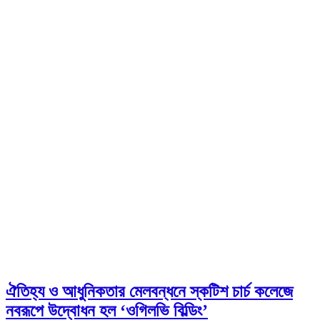
ঐতিহ্য ও আধুনিকতার মেলবন্ধনে স্কটিশ চার্চ কলেজে
নবরূপে উদ্বোধন হল ‘ওগিলভি বিল্ডিং’