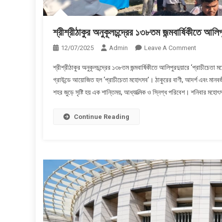
শ্রীশ্রীঠাকুর অনুকূলচন্দ্রের ১৩৮তম জন্মবার্ষিকীতে আলি
On
12/07/2025
Admin
Leave A Comment
শ্রীশ্রীঠাকুর
শ্রীশ্রীঠাকুর অনুকূলচন্দ্রের ১৩৮তম জন্মবার্ষিকীতে আলিপুরদুয়ারে ‘প্রাচীচেতা 
অনুকূলচন্দ্রের
গ্রাউন্ডে আয়োজিত হল ‘প্রাচীচেতা মহোৎসব’। ঠাকুরের বাণী, আদর্শ এবং ম
১৩৮তম
শহর জুড়ে সৃষ্টি হয় এক শান্তিময়, আধ্যাত্মিক ও স্নিগ্ধ পরিবেশ। শনিবার মহ
জন্মবার্ষিকীতে
আলিপুরদুয়ার
‘প্রাচীচেতা
Continue Reading
মহোৎসব’