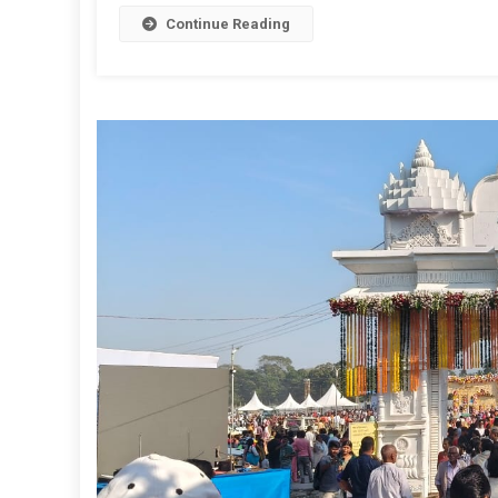
গৌড়ীয়
Continue Reading
মিশনে
চালু
ডিজিটাল
লাইব্রেরি