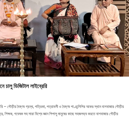
ে চালু ডিজিটাল লাইব্রেরি
েরি – গৌড়ীয় বৈষ্ণব গ্রন্থ, পত্রিকা, পত্রাবলী ও বৈষ্ণব পাণ্ডুলিপির আকর স্থান বাগবাজার গৌড়ীয়
ত্র, শিক্ষক, গবেষক সহ সারা বিশ্বে জ্ঞান পিপাসু মানুষের কাছে সহজলভ্য করতে বাগবাজার গৌড়ীয়