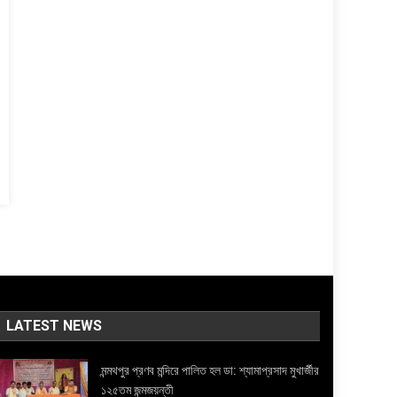
LATEST NEWS
মন্মথপুর প্রণব মন্দিরে পালিত হল ডা: শ্যামাপ্রসাদ মুখার্জীর
১২৫তম জন্মজয়ন্তী