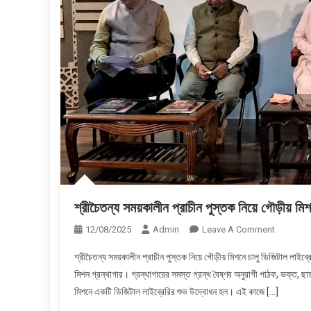
শ্রীচৈতন্য সময়কালীন প্রাচীন পুস্তক নিয়ে গৌড়ীয় মিশন
On
12/08/2025
Admin
Leave A Comment
শ্রীচৈতন্য
শ্রীচৈতন্য সময়কালীন প্রাচীন পুস্তক নিয়ে গৌড়ীয় মিশনে চালু ডিজিটাল লাইব্র
সময়কালীন
মিশন গ্রন্থাগার। গ্রন্থাগারের সমস্ত গ্রন্থ বৈষ্ণব অনুরাগী পাঠক, ভক্ত, ছা
প্রাচীন
মিশনে একটি ডিজিটাল লাইব্রেরির শুভ উদ্বোধন হল। এই কাজে […]
পুস্তক
নিয়ে