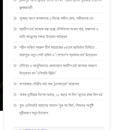
মন্মথপুর প্রণব মন্দিরে পালিত হল ডা: শ্যামাপ্রসাদ মুখার্জীর ১২৫তম
জন্মজয়ন্তী
পুজোর আগে কলকাতায় ৩ দিনের পর্যটন মেলা, পর্যটকদের ঢল
স্কটিশ চার্চ কলেজে শুরু হচ্ছে টেলিভিশন সংবাদ পাঠ, সঞ্চালনা ও
ডাটা সায়েন্সের দক্ষতা উন্নয়ন পাঠক্রম
শ্রীল ভক্তি স্বরুপ তীর্থ মহারাজের ৮৪তম আবির্ভাব তিথিতে
মায়াপুরে নতুন গেস্ট হাউস ও ‘গোপাল’স প্রসাদম হল’ উদ্বোধন
ঐতিহ্য ও আধুনিকতার মেলবন্ধনে স্কটিশ চার্চ কলেজে নবরূপে
উদ্বোধন হল ‘ওগিলভি বিল্ডিং’
বাগবাজার গৌড়ীয় মঠে শুরু ‘চন্দনযাত্রা’ মহোৎসব
অক্ষয় তৃতীয়ায় বিশেষ অফার, ২১ বছরে পা দিল ‘ভূতের রাজা দিল বর’
ফুড ডেলিভারি অ্যাপের আদলে ‘বুক আ মিল’, শিশুদের অপুষ্টি
দূরীকরণে নতুন উদ্যোগ