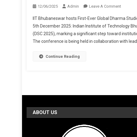
On
12/06/2025
Admin
Leave A Comment
IIT
IIT Bhubaneswar hosts First-Ever Global Dharma Stud
Bhubane
5th December 2025: Indian Institute of Technology B
Hosts
(DSC 2025), marking a significant step toward instituti
First-
The conference is being held in collaboration with lea
Ever
Global
Dharma
Continue Reading
Studies
Confere
To
Advance
Interdisc
Researc
ABOUT US