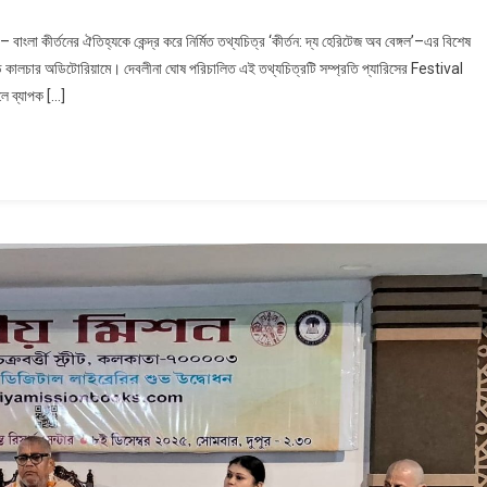
– বাংলা কীর্তনের ঐতিহ্যকে কেন্দ্র করে নির্মিত তথ্যচিত্র ‘কীর্তন: দ্য হেরিটেজ অব বেঙ্গল’–এর বিশেষ
ান্ড কালচার অডিটোরিয়ামে। দেবলীনা ঘোষ পরিচালিত এই তথ্যচিত্রটি সম্প্রতি প্যারিসের Festival
ে ব্যাপক […]