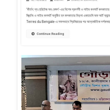
কীর্তন:
‘কীর্তন: দ্য হেরিটেজ অব বেঙ্গল’-এর বিশেষ প্রদর্শনী ও লাইভ কনসার্ট কলকাতায় 
দ্য
স্ক্রিনিং ও লাইভ কনসার্ট অনুষ্ঠিত হল কলকাতার বিড়লা একাডেমি অফ আর্ট অ্য
হেরিটেজ
Terres du Bengale-এ সফলভাবে প্রিমিয়ারের পর আন্তর্জাতিক দর্শকমহল
অব
বেঙ্গল’-
এর
Continue Reading
বিশেষ
প্রদর্শনী
ও
লাইভ
কনসার্ট
কলকাতায়