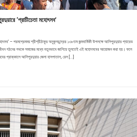
পুরদুয়ারে ‘প্রাচীচেতা মহোৎসব’
মহোৎসব’ – পরমপ্রেমময় শ্রীশ্রীঠাকুর অনুকূলচন্দ্রের ১৩৮তম জন্মবার্ষিকী উপলক্ষে আলিপুরদুয়ার প্যারেড
ানবজীবন গঠনের পথকে সমাজের মধ্যে নতুনভাবে জাগিয়ে তুলতেই এই মহোৎসবের আয়োজন করা হয়। ফলে
োৎসবের প্রাক্কালে আলিপুরদুয়ার জেলা হাসপাতাল, রেল […]
ে