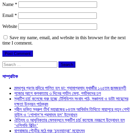
Name
*
Email
*
Website
Save my name, email, and website in this browser for the next
time I comment.
Search
for:
সাম্প্রতিক
মন্মথপুর প্রণব মন্দিরে পালিত হল ডা: শ্যামাপ্রসাদ মুখার্জীর ১২৫তম জন্মজয়ন্তী
পুজোর আগে কলকাতায় ৩ দিনের পর্যটন মেলা, পর্যটকদের ঢল
স্কটিশ চার্চ কলেজে শুরু হচ্ছে টেলিভিশন সংবাদ পাঠ, সঞ্চালনা ও ডাটা সায়েন্সের
দক্ষতা উন্নয়ন পাঠক্রম
শ্রীল ভক্তি স্বরুপ তীর্থ মহারাজের ৮৪তম আবির্ভাব তিথিতে মায়াপুরে নতুন গেস্ট
হাউস ও ‘গোপাল’স প্রসাদম হল’ উদ্বোধন
ঐতিহ্য ও আধুনিকতার মেলবন্ধনে স্কটিশ চার্চ কলেজে নবরূপে উদ্বোধন হল
‘ওগিলভি বিল্ডিং’
বাগবাজার গৌড়ীয় মঠে শুরু ‘চন্দনযাত্রা’ মহোৎসব