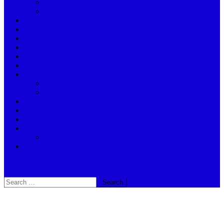
দার্জিলিং
উত্তর ও দক্ষিণ দিনাজপুর
রাজনীতি
দেশ
বিদেশ
অর্থনীতি
আবহাওয়া
ভ্রমণ
দুর্গা দর্শন
দুর্গাপুজো – কলকাতা – হাওড়া
ভারতীয় পূজার্চনা
স্বাস্থ্য
জ্যোতিষ
খেলা
শিক্ষা
Madhyamik – 2024
অন্যান্ন
site mode button
Search
for: