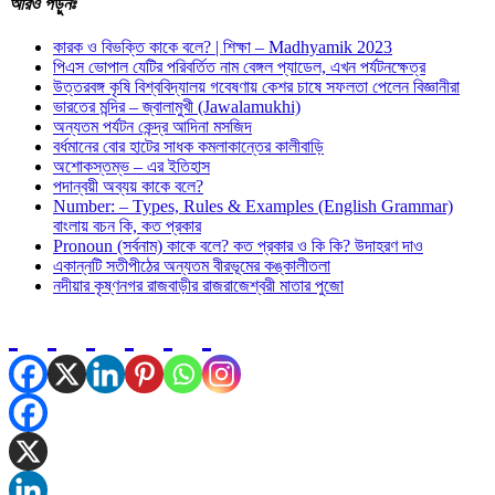
আরও
পড়ুনঃ
কারক ও বিভক্তি কাকে বলে? | শিক্ষা – Madhyamik 2023
পিএস ভোপাল যেটির পরিবর্তিত নাম বেঙ্গল প্যাডেল, এখন পর্যটনক্ষেত্র
উত্তরবঙ্গ কৃষি বিশ্ববিদ্যালয় গবেষণায় কেশর চাষে সফলতা পেলেন বিজ্ঞানীরা
ভারতের মন্দির – জ্বালামুখী (Jawalamukhi)
অন্যতম পর্যটন কেন্দ্র আদিনা মসজিদ
বর্ধমানের বোর হাটের সাধক কমলাকান্তের কালীবাড়ি
অশােকস্তম্ভ – এর ইতিহাস
পদান্বয়ী অব্যয় কাকে বলে?
Number: – Types, Rules & Examples (English Grammar)
বাংলায় বচন কি, কত প্রকার
Pronoun (সর্বনাম) কাকে বলে? কত প্রকার ও কি কি? উদাহরণ দাও
একান্নটি সতীপীঠের অন্যতম বীরভূমের কঙ্কালীতলা
নদীয়ার কৃষ্ণনগর রাজবাড়ীর রাজরাজেশ্বরী মাতার পুজো