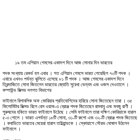
১৯ তম এশিয়ান গেমসের একাদশ দিনে আজ সোনার দিন ভারতের
পদক সংখ্যায় রেকর্ড হল এবার । গত এশিয়ান গেমসে ভারত পেয়েছিল ৭০টি পদক ।
এবারে এখনও পর্যন্ত ঝুলিতে এসেছে ৮১ টি পদক । আজ গেমসের একাদশ দিনে
তিরন্দাজিতে সোনা জিতলেন ভারতের জ্যোতি সুরেখা ভেন্নম এবং ওজস দেওতালে ।
কম্পাউন্ড মিক্সড দলগত বিভাগের
ফাইনালে রিপাবলিক অফ কোরিয়ার প্রতিযোগিদের হারিয়ে সোনা জিতেছেন তারা । ৩৫
কিলোমিটার মিক্সড রিলে রেস ওয়াক-এ ব্রোঞ্জ পদক জিতেছেন রামবাবু এবং মনজু রাণী ।
পুরুষদের হকিতে ভারত ফাইনালে উঠেছে । সেমি ফাইনালে তারা দক্ষিণ কোরিয়াকে হারাল
৫-৩ গোলে । ভারত এপর্যন্ত ১৮টি সোনা, ৩১-টি রুপো এবং ৩২-টি ব্রোঞ্জ পদক জিতেছে
। কবাডিতে ভারতের মেয়েরা হারাল তাইল্য়ান্ডকে । স্কোয়াশে সৌরভ ঘোষাল উঠলেন
ফাইনালে ।