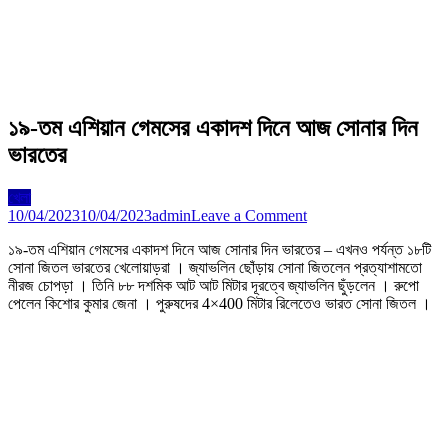
১৯-তম এশিয়ান গেমসের একাদশ দিনে আজ সোনার দিন
ভারতের
খেলা
on
10/04/2023
10/04/2023
admin
Leave a Comment
১৯-
১৯-তম এশিয়ান গেমসের একাদশ দিনে আজ সোনার দিন ভারতের – এখনও পর্যন্ত ১৮টি
তম
সোনা জিতল ভারতের খেলোয়াড়রা । জ্যাভলিন ছোঁড়ায় সোনা জিতলেন প্রত্যাশামতো
এশিয়ান
নীরজ চোপড়া । তিনি ৮৮ দশমিক আট আট মিটার দূরত্বে জ্যাভলিন ছুঁড়লেন । রুপো
গেমসের
পেলেন কিশোর কুমার জেনা । পুরুষদের 4×400 মিটার রিলেতেও ভারত সোনা জিতল ।
একাদশ
দিনে
আজ
সোনার
দিন
ভারতের