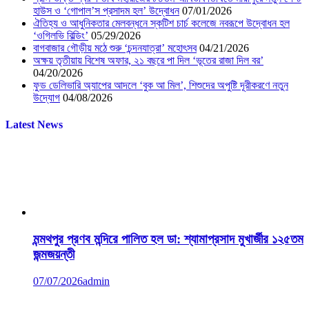
হাউস ও ‘গোপাল’স প্রসাদম হল’ উদ্বোধন
07/01/2026
ঐতিহ্য ও আধুনিকতার মেলবন্ধনে স্কটিশ চার্চ কলেজে নবরূপে উদ্বোধন হল
‘ওগিলভি বিল্ডিং’
05/29/2026
বাগবাজার গৌড়ীয় মঠে শুরু ‘চন্দনযাত্রা’ মহোৎসব
04/21/2026
অক্ষয় তৃতীয়ায় বিশেষ অফার, ২১ বছরে পা দিল ‘ভূতের রাজা দিল বর’
04/20/2026
ফুড ডেলিভারি অ্যাপের আদলে ‘বুক আ মিল’, শিশুদের অপুষ্টি দূরীকরণে নতুন
উদ্যোগ
04/08/2026
Latest News
মন্মথপুর প্রণব মন্দিরে পালিত হল ডা: শ্যামাপ্রসাদ মুখার্জীর ১২৫তম
জন্মজয়ন্তী
07/07/2026
admin