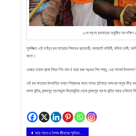
১০ম প্রণব রথযাত্রা অনুষ্ঠিত হল দক্ষিণ 
সুসজ্জিত এই বর্ণাঢ্য রথ যাত্রায় শিশুদের ব্রতচারী, ক্যারাটে বাহিনী, মহিলা ঢাকী, আ
মতো।
এবছর তারক ব্রহ্ম সিদ্ধ শিব নাম ওঁ হরো গুরু শঙ্কর শিব শম্ভু -এর শতবর্ষ উদযাপ
এই রথ যাত্রায় উৎসাহিত ভক্ত শিষ্যদের সাথে পথের দুইপারে অসংখ্য মানুষ ভীড় করে র
মনসা মন্দির, মন্মথপুর প্রণবানন্দ বিদ্যামন্দির থেকে মন্মথপুর প্রণব মন্দির প্রায় ৫কি
Post
নাচে গানে ও শৈশব জীবনের স্মৃতিচারণ করলেন কলকাতায় মুজাফফরপুরের বাসিন্দারা