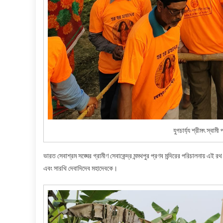
যুগচার্য্য শ্রীমৎ স্বা
ভারত সেবাশ্রম সঙ্ঘের গ্রামীণ সেবাকেন্দ্র মন্মথপুর প্রণব মন্দিরের পরিচালনায় এই 
এবং সারথি দেবাদিদেব মহাদেবকে।