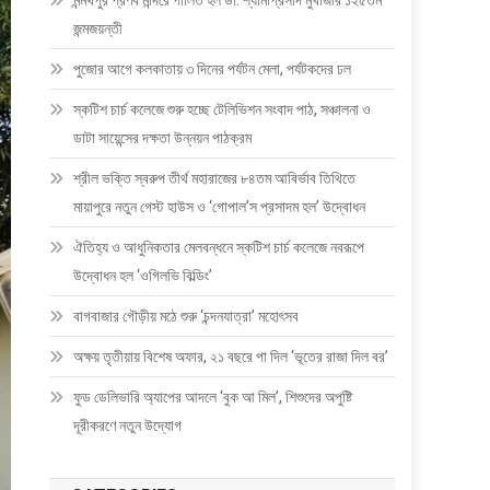
মন্মথপুর প্রণব মন্দিরে পালিত হল ডা: শ্যামাপ্রসাদ মুখার্জীর ১২৫তম
জন্মজয়ন্তী
পুজোর আগে কলকাতায় ৩ দিনের পর্যটন মেলা, পর্যটকদের ঢল
স্কটিশ চার্চ কলেজে শুরু হচ্ছে টেলিভিশন সংবাদ পাঠ, সঞ্চালনা ও
ডাটা সায়েন্সের দক্ষতা উন্নয়ন পাঠক্রম
শ্রীল ভক্তি স্বরুপ তীর্থ মহারাজের ৮৪তম আবির্ভাব তিথিতে
মায়াপুরে নতুন গেস্ট হাউস ও ‘গোপাল’স প্রসাদম হল’ উদ্বোধন
ঐতিহ্য ও আধুনিকতার মেলবন্ধনে স্কটিশ চার্চ কলেজে নবরূপে
উদ্বোধন হল ‘ওগিলভি বিল্ডিং’
বাগবাজার গৌড়ীয় মঠে শুরু ‘চন্দনযাত্রা’ মহোৎসব
অক্ষয় তৃতীয়ায় বিশেষ অফার, ২১ বছরে পা দিল ‘ভূতের রাজা দিল বর’
ফুড ডেলিভারি অ্যাপের আদলে ‘বুক আ মিল’, শিশুদের অপুষ্টি
দূরীকরণে নতুন উদ্যোগ