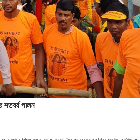
র শতবর্ষ পালন
মী প্রণবানন্দজী মহারাজের ১৩০তম শুভ জন্ম জয়ন্তী উপলক্ষ্যে ১০ম প্রণব রথযাত্রা অনুষ্ঠিত হল দক্ষিণ ২৪