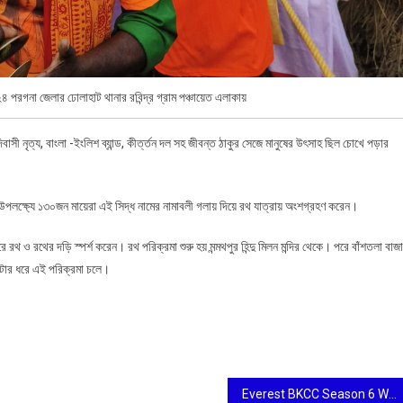
২৪ পরগনা জেলার ঢোলাহাট থানার রবিন্দ্র গ্রাম পঞ্চায়েত এলাকায়
দিবাসী নৃত্য, বাংলা -ইংলিশ ব্যান্ড, কীর্ত্তন দল সহ জীবন্ত ঠাকুর সেজে মানুষের উৎসাহ ছিল চোখে পড়ার
ন উপলক্ষ্যে ১৩০জন মায়েরা এই সিদ্ধ নামের নামাবলী গলায় দিয়ে রথ যাত্রায় অংশগ্রহণ করেন।
থ ও রথের দড়ি স্পর্শ করেন। রথ পরিক্রমা শুরু হয় মন্মথপুর হিন্দু মিলন মন্দির থেকে। পরে বাঁশতলা বাজা
লো মিটার ধরে এই পরিক্রমা চলে।
Everest BKCC Season 6 West Bengal Semi-Finals: A Culinary Celebration of Tradition & Innovation