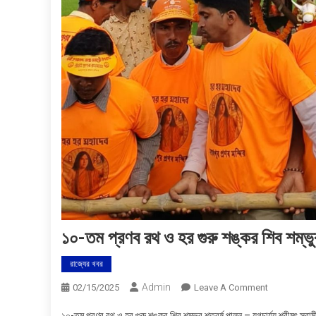
১০-তম প্রণব রথ ও হর গুরু শঙ্কর শিব শম্ভু
রাজ্যের খবর
Admin
On
02/15/2025
Leave A Comment
১০-
১০-তম প্রণব রথ ও হর গুরু শঙ্কর শিব শম্ভুর শতবর্ষ পালন – যুগচার্য্য শ্রীমৎ স্বা