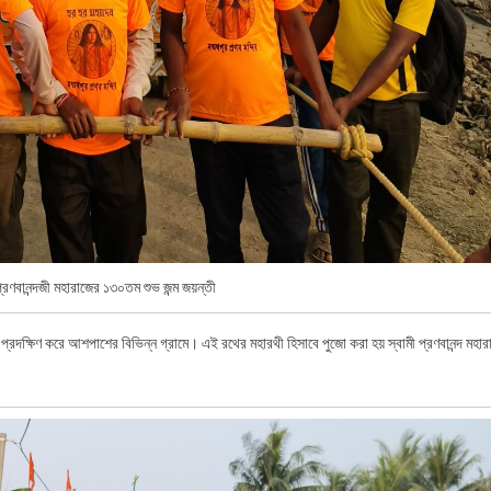
মী প্রণবানন্দজী মহারাজের ১৩০তম শুভ জন্ম জয়ন্তী
রথ প্রদক্ষিণ করে আশপাশের বিভিন্ন গ্রামে। এই রথের মহারথী হিসাবে পুজো করা হয় স্বামী প্রণবানন্দ মহার