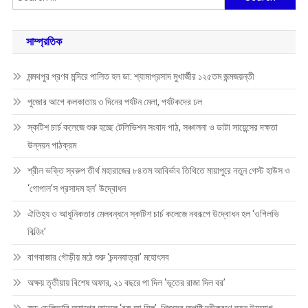
for:
সাম্প্রতিক
মন্মথপুর প্রণব মন্দিরে পালিত হল ডা: শ্যামাপ্রসাদ মুখার্জীর ১২৫তম জন্মজয়ন্তী
পুজোর আগে কলকাতায় ৩ দিনের পর্যটন মেলা, পর্যটকদের ঢল
স্কটিশ চার্চ কলেজে শুরু হচ্ছে টেলিভিশন সংবাদ পাঠ, সঞ্চালনা ও ডাটা সায়েন্সের দক্ষতা
উন্নয়ন পাঠক্রম
শ্রীল ভক্তি স্বরুপ তীর্থ মহারাজের ৮৪তম আবির্ভাব তিথিতে মায়াপুরে নতুন গেস্ট হাউস ও
‘গোপাল’স প্রসাদম হল’ উদ্বোধন
ঐতিহ্য ও আধুনিকতার মেলবন্ধনে স্কটিশ চার্চ কলেজে নবরূপে উদ্বোধন হল ‘ওগিলভি
বিল্ডিং’
বাগবাজার গৌড়ীয় মঠে শুরু ‘চন্দনযাত্রা’ মহোৎসব
অক্ষয় তৃতীয়ায় বিশেষ অফার, ২১ বছরে পা দিল ‘ভূতের রাজা দিল বর’