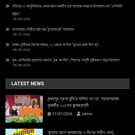
ঐতিহ্য ও আধুনিকতার মেলবন্ধনে স্কটিশ চার্চ কলেজে নবরূপে উদ্বোধন হল ‘ওগিলভি
বিল্ডিং’
05/29/2026
বাগবাজার গৌড়ীয় মঠে শুরু ‘চন্দনযাত্রা’ মহোৎসব
04/21/2026
অক্ষয় তৃতীয়ায় বিশেষ অফার, ২১ বছরে পা দিল ‘ভূতের রাজা দিল বর’
04/20/2026
ফুড ডেলিভারি অ্যাপের আদলে ‘বুক আ মিল’, শিশুদের অপুষ্টি দূরীকরণে নতুন উদ্যোগ
04/08/2026
LATEST NEWS
মন্মথপুর প্রণব মন্দিরে পালিত হল ডা: শ্যামাপ্রসাদ
মুখার্জীর ১২৫তম জন্মজয়ন্তী
07/07/2026
admin
পুজোর আগে কলকাতায় ৩ দিনের পর্যটন মেলা,