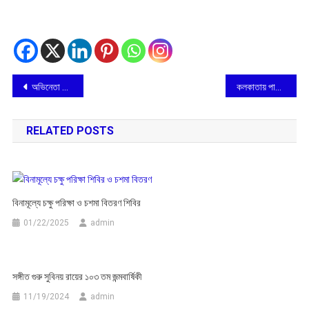
Post
অভিনেতা সঞ্জীব কুমারের প্রয়াণবার্ষিকী
কলকাতায় পালিত হল নভেম্বর বিপ্লব দিবস
navigation
RELATED POSTS
বিনামূল্যে চক্ষু পরিক্ষা ও চশমা বিতরণ শিবির
01/22/2025
admin
সঙ্গীত গুরু সুবিনয় রায়ের ১০৩ তম জন্মবার্ষিকী
11/19/2024
admin