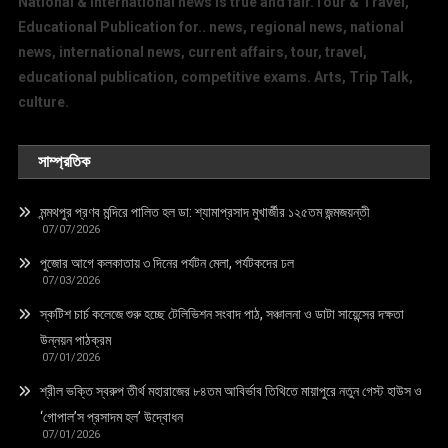
National & International news is true and fair.Tour & Travel,
Educational Publication for.. news, regional news, national
news, international news, current affairs, tour, travel,
educational publication, competitive exams. Arts, Trip Talk,
culture.
সাম্প্রতিক
মন্মথপুর প্রণব মন্দিরে পালিত হল ডা: শ্যামাপ্রসাদ মুখার্জীর ১২৫তম জন্মজয়ন্তী
07/07/2026
পুজোর আগে কলকাতায় ৩ দিনের পর্যটন মেলা, পর্যটকদের ঢল
07/03/2026
স্কটিশ চার্চ কলেজে শুরু হচ্ছে টেলিভিশন সংবাদ পাঠ, সঞ্চালনা ও ডাটা সায়েন্সের দক্ষতা
উন্নয়ন পাঠক্রম
07/01/2026
শ্রীল ভক্তি স্বরুপ তীর্থ মহারাজের ৮৪তম আবির্ভাব তিথিতে মায়াপুরে নতুন গেস্ট হাউস ও
‘গোপাল’স প্রসাদম হল’ উদ্বোধন
07/01/2026