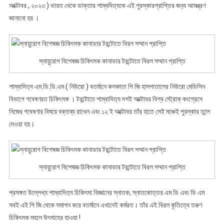
বিরল
অক্টোবর , ২০২৩ ) ভারত থেকে ডাক্তার শাম্বদিত‍্যকে এই পুরস্কারপ্রাপ্তির জন‍্য আমন্ত্রণ
সম্মান
জানানো হয় ।
প্রাপ্তি
স্নায়ুরোগ বিশেষজ্ঞ চিকিৎসক কানাডার টরন্টোতে বিরল সম্মান প্রাপ্তি
শাম্বাদিত‍্য এম.ডি.ডি.এম ( নিউরো ) বতর্মানে কলকাতা পি জি হাসপাতালের নিউরো মেডিসিন
বিভাগে গবেষণরত চিকিৎসক । টরন্টোতে শাম্বাদিত‍্য দশই অক্টোবর বিশ্ব স্ট্রোক্ কংগ্রেসে
নিজের গবেষণার বিষয়ে বক্তব্য রাখেন এবং ১২ ই অক্টোবর তাঁর হাতে সেই মঞ্চেই পুরস্কার তুলে
দেওয়া হয়।
স্নায়ুরোগ বিশেষজ্ঞ চিকিৎসক কানাডার টরন্টোতে বিরল সম্মান প্রাপ্তি
প্রসঙ্গত উল্লেখ্য শাম্বাদিত‍্য চিকিৎসা বিজ্ঞানের স্নাতক, স্নাতকোত্তর এম ডি এবং ডি এম
সবই এই পি জি থেকে সমাপন করে বতর্মানে এখানেই কর্মরত। তাঁর এই বিরল কৃতিত্বে তরুণ
চিকিৎসক মহলে উৎসাহের হাওয়া !