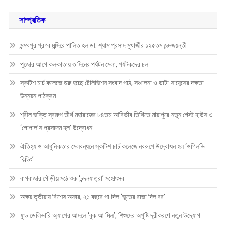
সাম্প্রতিক
মন্মথপুর প্রণব মন্দিরে পালিত হল ডা: শ্যামাপ্রসাদ মুখার্জীর ১২৫তম জন্মজয়ন্তী
পুজোর আগে কলকাতায় ৩ দিনের পর্যটন মেলা, পর্যটকদের ঢল
স্কটিশ চার্চ কলেজে শুরু হচ্ছে টেলিভিশন সংবাদ পাঠ, সঞ্চালনা ও ডাটা সায়েন্সের দক্ষতা
উন্নয়ন পাঠক্রম
শ্রীল ভক্তি স্বরুপ তীর্থ মহারাজের ৮৪তম আবির্ভাব তিথিতে মায়াপুরে নতুন গেস্ট হাউস ও
‘গোপাল’স প্রসাদম হল’ উদ্বোধন
ঐতিহ্য ও আধুনিকতার মেলবন্ধনে স্কটিশ চার্চ কলেজে নবরূপে উদ্বোধন হল ‘ওগিলভি
বিল্ডিং’
বাগবাজার গৌড়ীয় মঠে শুরু ‘চন্দনযাত্রা’ মহোৎসব
অক্ষয় তৃতীয়ায় বিশেষ অফার, ২১ বছরে পা দিল ‘ভূতের রাজা দিল বর’
ফুড ডেলিভারি অ্যাপের আদলে ‘বুক আ মিল’, শিশুদের অপুষ্টি দূরীকরণে নতুন উদ্যোগ