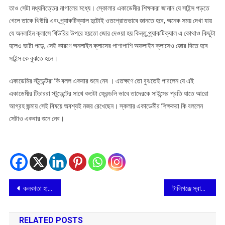
তাও সেটা মধ্যবিত্তের নাগালের মধ্যে। স্কোলার একাডেমীর শিক্ষকরা জানান যে সাইন্স পড়তে
গেলে তাকে থিউরি এবং প্র্যাকটিক্যাল দুটোই ওতপ্রোতভাবে জানতে হবে, অনেক সময় দেখা যায়
যে অনলাইন ক্লাসে থিউরির উপরে হয়তো জোর দেওয়া হয় কিন্তু প্র্যাকটিক্যাল এ কোথাও কিছুটা
হলেও ভাটা পড়ে, সেই কারণে অনলাইন ক্লাসের পাশাপাশি অফলাইন ক্লাসেও জোর দিতে হবে
সাইন্স কে বুঝতে হলে।
একাডেমির স্টুডেন্টরা কি বলল একবার শুনে নেব । এতক্ষণে তো বুঝতেই পারলেন যে এই
একাডেমীর টিচাররা স্টুডেন্টের সাথে কতটা ফ্রেন্ডলি ভাবে তাদেরকে সাইন্সের প্রতি যাতে আরো
আগ্রহ জন্মায় সেই বিষয়ে অবশ্যই নজর রেখেছেন। স্কলার একাডেমীর শিক্ষকরা কি বললেন
সেটাও একবার শুনে নেব।
Post
কলকাতা হাইকোর্টের ‘মিডিয়েশন’ প্রশিক্ষণে সূযোগ পেলেন পূবের কলম পত্রিকার আইনী সংবাদদাতা
টালিগঞ্জে স্বামী প্রণবানন্দ বিদ্যাপীঠে ভর্তি শুরু হচ্ছে ৫ নভেম্বর
navigation
RELATED POSTS