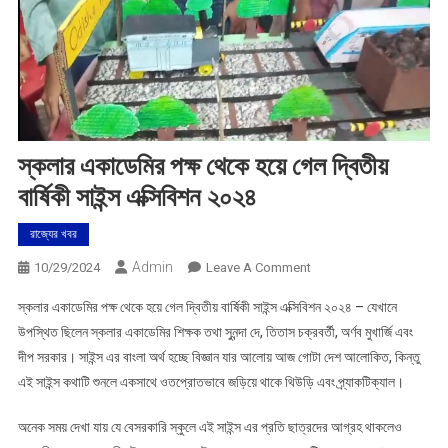
স্কলার একাডেমির পক্ষ থেকে হয়ে গেল দ্বিতীয়
বার্ষিকী সাইন্স এক্সিবিশন ২০২৪
রাজ্যের খবর
Admin
On
10/29/2024
Leave A Comment
স্কলার
স্কলার একাডেমির পক্ষ থেকে হয়ে গেল দ্বিতীয় বার্ষিকী সাইন্স এক্সিবিশন ২০২৪ – যেখানে
একাডেমির
উপস্থিত ছিলেন স্কলার একাডেমির শিক্ষক তথা সুনন্দা দে, তিতাস চক্রবর্তী, অর্ণব মুখার্জি এবং
পক্ষ
দীপ সরকার। সাইন্স এর বাংলা অর্থ হচ্ছে বিজ্ঞান যার আলোয় আজ গোটা দেশ আলোকিত, কিন্তু
থেকে
এই সাইন্স কথাটি শুনলে একসাথে ওতপ্রোতভাবে জড়িয়ে থাকে থিউড়ি এবং প্র্যাকটিক্যাল।
হয়ে
গেল
অনেক সময় দেখা যায় যে বেসরকারি স্কুলে এই সাইন্স এর প্রতি ছাত্রদের আগ্রহ থাকলেও
দ্বিতীয়