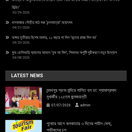
বিল্ডিং’
05/29/2026
বাগবাজার গৌড়ীয় মঠে শুরু ‘চন্দনযাত্রা’ মহোৎসব
04/21/2026
অক্ষয় তৃতীয়ায় বিশেষ অফার, ২১ বছরে পা দিল ‘ভূতের রাজা দিল বর’
04/20/2026
ফুড ডেলিভারি অ্যাপের আদলে ‘বুক আ মিল’, শিশুদের অপুষ্টি দূরীকরণে নতুন উদ্যোগ
04/08/2026
LATEST NEWS
মন্মথপুর প্রণব মন্দিরে পালিত হল ডা: শ্যামাপ্রসাদ
মুখার্জীর ১২৫তম জন্মজয়ন্তী
07/07/2026
admin
পুজোর আগে কলকাতায় ৩ দিনের পর্যটন মেলা,
পর্যটকদের ঢল