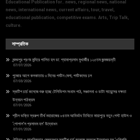
Educational Publication for.. news, regional news, national
news, international news, current affairs, tour, travel,
educational publication, competitive exams. Arts, Trip Talk,
culture.
সাম্প্রতিক
মন্মথপুর প্রণব মন্দিরে পালিত হল ডা: শ্যামাপ্রসাদ মুখার্জীর ১২৫তম জন্মজয়ন্তী
07/07/2026
পুজোর আগে কলকাতায় ৩ দিনের পর্যটন মেলা, পর্যটকদের ঢল
07/03/2026
স্কটিশ চার্চ কলেজে শুরু হচ্ছে টেলিভিশন সংবাদ পাঠ, সঞ্চালনা ও ডাটা সায়েন্সের দক্ষতা
উন্নয়ন পাঠক্রম
07/01/2026
শ্রীল ভক্তি স্বরুপ তীর্থ মহারাজের ৮৪তম আবির্ভাব তিথিতে মায়াপুরে নতুন গেস্ট হাউস ও
‘গোপাল’স প্রসাদম হল’ উদ্বোধন
07/01/2026
ঐতিহ্য ও আধুনিকতার মেলবন্ধনে স্কটিশ চার্চ কলেজে নবরূপে উদ্বোধন হল ‘ওগিলভি