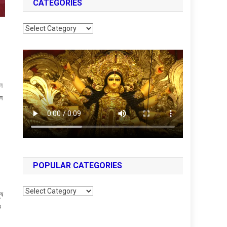
CATEGORIES
Categories
থল
ন
POPULAR CATEGORIES
Popular
ুষ
Categories
ু