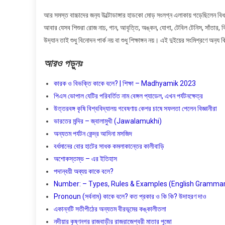
আর সমস্ত বাচ্চাদের জন‍্য উল্টোডাঙ্গার হাডকো মোড় সংলগ্ন এলাকায় গড়েছিলেন বিধা
আবার যেসব শিশুরা রোজ নাচ, গান, আবৃত্তি, অঙ্কন, যোগা, টেবিল টেনিস, সাঁতার, ক্রি
উদ‍্যান তাই শুধু বিনোদন পার্ক নয় বা শুধু শিক্ষাঙ্গন নয়। এই দুইয়ের সংমিশ্রণে অ
আরও
পড়ুনঃ
কারক ও বিভক্তি কাকে বলে? | শিক্ষা – Madhyamik 2023
পিএস ভোপাল যেটির পরিবর্তিত নাম বেঙ্গল প্যাডেল, এখন পর্যটনক্ষেত্র
উত্তরবঙ্গ কৃষি বিশ্ববিদ্যালয় গবেষণায় কেশর চাষে সফলতা পেলেন বিজ্ঞানীরা
ভারতের মন্দির – জ্বালামুখী (Jawalamukhi)
অন্যতম পর্যটন কেন্দ্র আদিনা মসজিদ
বর্ধমানের বোর হাটের সাধক কমলাকান্তের কালীবাড়ি
অশােকস্তম্ভ – এর ইতিহাস
পদান্বয়ী অব্যয় কাকে বলে?
Number: – Types, Rules & Examples (English Grammar) বাং
Pronoun (সর্বনাম) কাকে বলে? কত প্রকার ও কি কি? উদাহরণ দাও
একান্নটি সতীপীঠের অন্যতম বীরভূমের কঙ্কালীতলা
নদীয়ার কৃষ্ণনগর রাজবাড়ীর রাজরাজেশ্বরী মাতার পুজো