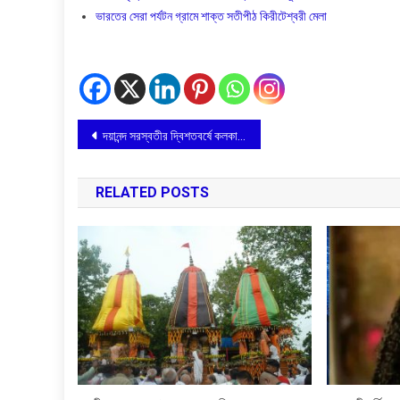
ভারতের সেরা পর্যটন গ্রামে শাক্ত সতীপীঠ কিরীটেশ্বরী মেলা
Post
দয়ানন্দ সরস্বতীর দ্বিশতবর্ষে কলকাতার ঐতিহ্য ঘুরে দেখানোর উদ্যোগ আর্য সমাজের
navigation
RELATED POSTS