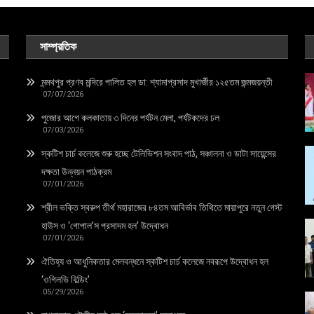
সাম্প্রতিক
মন্মথপুর প্রণব মন্দিরে পালিত হল ডা: শ্যামাপ্রসাদ মুখার্জীর ১২৫তম জন্মজয়ন্তী
07/07/2026
পুজোর আগে কলকাতায় ৩ দিনের পর্যটন মেলা, পর্যটকদের ঢল
07/03/2026
স্কটিশ চার্চ কলেজে শুরু হচ্ছে টেলিভিশন সংবাদ পাঠ, সঞ্চালনা ও ডাটা সায়েন্সের
দক্ষতা উন্নয়ন পাঠক্রম
07/01/2026
শ্রীল ভক্তি স্বরুপ তীর্থ মহারাজের ৮৪তম আবির্ভাব তিথিতে মায়াপুরে নতুন গেস্ট
হাউস ও ‘গোপাল’স প্রসাদম হল’ উদ্বোধন
07/01/2026
ঐতিহ্য ও আধুনিকতার মেলবন্ধনে স্কটিশ চার্চ কলেজে নবরূপে উদ্বোধন হল
‘ওগিলভি বিল্ডিং’
05/29/2026