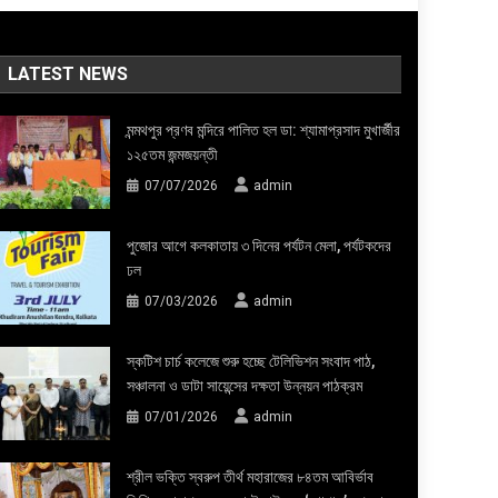
LATEST NEWS
মন্মথপুর প্রণব মন্দিরে পালিত হল ডা: শ্যামাপ্রসাদ মুখার্জীর
১২৫তম জন্মজয়ন্তী
07/07/2026
admin
পুজোর আগে কলকাতায় ৩ দিনের পর্যটন মেলা, পর্যটকদের
ঢল
07/03/2026
admin
স্কটিশ চার্চ কলেজে শুরু হচ্ছে টেলিভিশন সংবাদ পাঠ,
সঞ্চালনা ও ডাটা সায়েন্সের দক্ষতা উন্নয়ন পাঠক্রম
07/01/2026
admin
শ্রীল ভক্তি স্বরুপ তীর্থ মহারাজের ৮৪তম আবির্ভাব