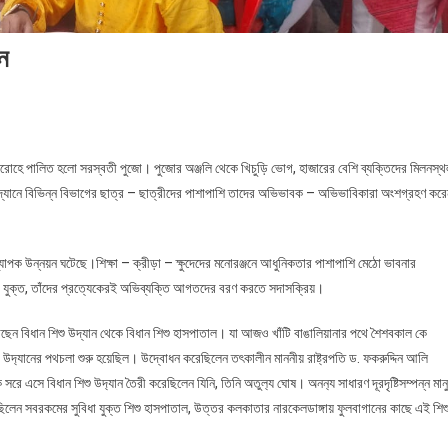
ান
াসমারোহে পালিত হলো সরস্বতী পুজো। পুজোর অঞ্জলি থেকে খিচুড়ি ভোগ, হাজারের বেশি ব্যক্তিদের মিলনস্
্যানে বিভিন্ন বিভাগের ছাত্র – ছাত্রীদের পাশাপাশি তাদের অভিভাবক – অভিভাবিকারা অংশগ্রহণ করে
যাপক উন্নয়ন ঘটেছে।শিক্ষা – ক্রীড়া – ক্ষুদেদের মনোরঞ্জনে আধুনিকতার পাশাপাশি মেঠো ভাবনার
ঁরা যুক্ত, তাঁদের প্রত্যেকেরই অভিব্যক্তি আগতদের বরণ করতে সদাসক্রিয়।
ড়ে গেছেন বিধান শিশু উদ্যান থেকে বিধান শিশু হাসপাতাল। যা আজও খাঁটি বাঙালিয়ানার পথে শৈশবকাল কে
শু উদ‍্যানের পথচলা শুরু হয়েছিল। উদ্বোধন করেছিলেন তৎকালীন মাননীয় রাষ্ট্রপতি ড. ফকরুদ্দিন আলি
রে এসে বিধান শিশু উদ‍্যান তৈরী করেছিলেন যিনি, তিনি অতুল‍্য ঘোষ। অনন‍্য সাধারণ দূরদৃষ্টিসম্পন্ন মান
 করেছিলেন সবরকমের সুবিধা যুক্ত শিশু হাসপাতাল, উত্তর কলকাতার নারকেলডাঙ্গায় ফুলবাগানের কাছে এই শিশ