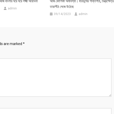
 আজ বাংলার ঘরে ঘরে লক্ষ্মী আরাধনা
আজ কৌশিকী অমাবস্যা। বীরভূমের শক্তিপীঠ, তন্ত্রক্ষেত্র
তারাপীঠ সেজে উঠেছে
admin
09/14/2023
admin
lds are marked
*