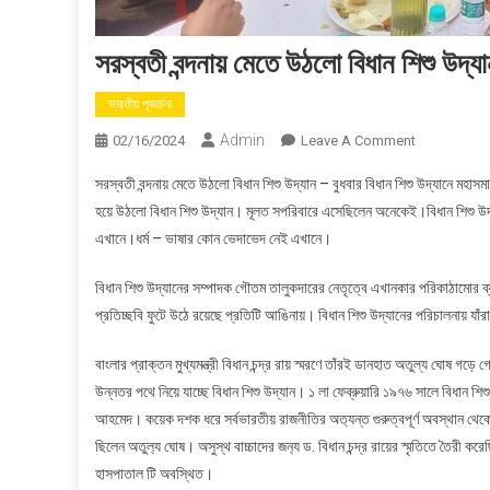
সরস্বতী বন্দনায় মেতে উঠলো বিধান শিশু উদ্য
ভারতীয় পূজার্চনা
Admin
On
02/16/2024
Leave A Comment
সরস্বতী
সরস্বতী বন্দনায় মেতে উঠলো বিধান শিশু উদ্যান – বুধবার বিধান শিশু উদ্যানে মহ
বন্দনায়
হয়ে উঠলো বিধান শিশু উদ্যান। মূলত সপরিবারে এসেছিলেন অনেকেই।বিধান শিশু উদ
মেতে
এখানে।ধর্ম – ভাষার কোন ভেদাভেদ নেই এখানে।
উঠলো
বিধান
বিধান শিশু উদ্যানের সম্পাদক গৌতম তালুকদারের নেতৃত্বে এখানকার পরিকাঠামোর ব্
শিশু
প্রতিচ্ছবি ফুটে উঠে রয়েছে প্রতিটি আঙিনায়। বিধান শিশু উদ্যানের পরিচালনায় যা
উদ্যান
বাংলার প্রাক্তন মুখ্যমন্ত্রী বিধান চন্দ্র রায় স্মরণে তাঁরই ডানহাত অতুল্য ঘোষ গ
উন্নতর পথে নিয়ে যাচ্ছে বিধান শিশু উদ্যান। ১ লা ফেব্রুয়ারি ১৯৭৬ সালে বিধান শি
আহমেদ। কয়েক দশক ধরে সর্বভারতীয় রাজনীতির অত‍্যন্ত গুরুত্বপূর্ণ অবস্থান থেকে স
ছিলেন অতুল‍্য ঘোষ। অসুস্থ বাচ্চাদের জন‍্য ড. বিধান চন্দ্র রায়ের স্মৃতিতে তৈরী
হাসপাতাল টি অবস্থিত।