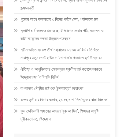
মন্মথপুর প্রণব মন্দিরে পালিত হল ডা: শ্যামাপ্রসাদ মুখার্জীর ১২৫তম
জন্মজয়ন্তী
পুজোর আগে কলকাতায় ৩ দিনের পর্যটন মেলা, পর্যটকদের ঢল
স্কটিশ চার্চ কলেজে শুরু হচ্ছে টেলিভিশন সংবাদ পাঠ, সঞ্চালনা ও
ডাটা সায়েন্সের দক্ষতা উন্নয়ন পাঠক্রম
শ্রীল ভক্তি স্বরুপ তীর্থ মহারাজের ৮৪তম আবির্ভাব তিথিতে
মায়াপুরে নতুন গেস্ট হাউস ও ‘গোপাল’স প্রসাদম হল’ উদ্বোধন
ঐতিহ্য ও আধুনিকতার মেলবন্ধনে স্কটিশ চার্চ কলেজে নবরূপে
উদ্বোধন হল ‘ওগিলভি বিল্ডিং’
বাগবাজার গৌড়ীয় মঠে শুরু ‘চন্দনযাত্রা’ মহোৎসব
অক্ষয় তৃতীয়ায় বিশেষ অফার, ২১ বছরে পা দিল ‘ভূতের রাজা দিল বর’
ফুড ডেলিভারি অ্যাপের আদলে ‘বুক আ মিল’, শিশুদের অপুষ্টি
দূরীকরণে নতুন উদ্যোগ