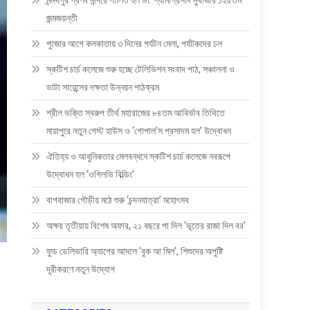
মন্মথপুর প্রণব মন্দিরে পালিত হল ডা: শ্যামাপ্রসাদ মুখার্জীর ১২৫তম
জন্মজয়ন্তী
পুজোর আগে কলকাতায় ৩ দিনের পর্যটন মেলা, পর্যটকদের ঢল
স্কটিশ চার্চ কলেজে শুরু হচ্ছে টেলিভিশন সংবাদ পাঠ, সঞ্চালনা ও
ডাটা সায়েন্সের দক্ষতা উন্নয়ন পাঠক্রম
শ্রীল ভক্তি স্বরুপ তীর্থ মহারাজের ৮৪তম আবির্ভাব তিথিতে
মায়াপুরে নতুন গেস্ট হাউস ও ‘গোপাল’স প্রসাদম হল’ উদ্বোধন
ঐতিহ্য ও আধুনিকতার মেলবন্ধনে স্কটিশ চার্চ কলেজে নবরূপে
উদ্বোধন হল ‘ওগিলভি বিল্ডিং’
বাগবাজার গৌড়ীয় মঠে শুরু ‘চন্দনযাত্রা’ মহোৎসব
অক্ষয় তৃতীয়ায় বিশেষ অফার, ২১ বছরে পা দিল ‘ভূতের রাজা দিল বর’
ফুড ডেলিভারি অ্যাপের আদলে ‘বুক আ মিল’, শিশুদের অপুষ্টি
দূরীকরণে নতুন উদ্যোগ