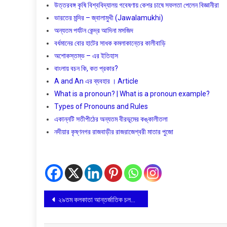
উত্তরবঙ্গ কৃষি বিশ্ববিদ্যালয় গবেষণায় কেশর চাষে সফলতা পেলেন বিজ্ঞানীরা
ভারতের মন্দির – জ্বালামুখী (Jawalamukhi)
অন্যতম পর্যটন কেন্দ্র আদিনা মসজিদ
বর্ধমানের বোর হাটের সাধক কমলাকান্তের কালীবাড়ি
অশােকস্তম্ভ – এর ইতিহাস
বাংলায় বচন কি, কত প্রকার?
A and An এর ব্যবহার । Article
What is a pronoun? | What is a pronoun example?
Types of Pronouns and Rules
একান্নটি সতীপীঠের অন্যতম বীরভূমের কঙ্কালীতলা
নদীয়ার কৃষ্ণনগর রাজবাড়ীর রাজরাজেশ্বরী মাতার পুজো
Post
২৯তম কলকাতা আন্তর্জাতিক চলচ্চিত্র উৎসব
navigation