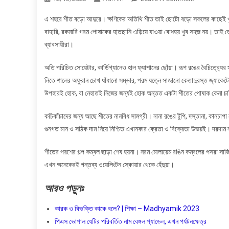
শীতকালকে
এ শহরে শীত বড়ো আদুরে। ক্ষণিকের অতিথি শীত তাই ছোটো বড়ো সকলের কাছেই 
জড়িয়ে
বাহারি, রকমারি গরম পোষাকের হাতছানি এড়িয়ে যাওয়া বোধহয় খুব সহজ নয়। তাই তো
থাকে
ব্যাবসায়ীরা।
শীতের
পোশাক
অতি পরিচিত সোয়েটার, কার্ডিগ্যানেও হাল ফ্যাশানের ছোঁয়া। রূপ রঙের বৈচিত্র‍
নিতে শালের অফুরান চোখ ধাঁধানো সম্ভার, পরম যত্নে সাজানো কেতাদুরস্ত জ্যাকেট
উপহারই হোক, বা নেহাতই নিজের জন্যই হোক অন্তত একটা শীতের পোষাক কেনা চাই-
কচিকাঁচাদের জন্য আছে শীতের নানবিধ সামগ্রী। নানা রঙের টুপি, দস্তানা, কানচা
গুনগত মান ও সঠিক দাম নিয়ে নিশ্চিত এখানকার ক্রেতা ও বিক্রেতা উভয়ই। দরদাম নয় ন
শীতের পরশের গল্প কম্বল ছাড়া শেষ হয়না। নরম মোলায়েম রঙিন কম্বলের পসরা সা
এখন অনেকেরই গন্তব্য ওয়েলিংটন স্কোয়ার থেকে হেঁদুয়া।
আরও
পড়ুনঃ
কারক ও বিভক্তি কাকে বলে? | শিক্ষা – Madhyamik 2023
পিএস ভোপাল যেটির পরিবর্তিত নাম বেঙ্গল প্যাডেল, এখন পর্যটনক্ষেত্র