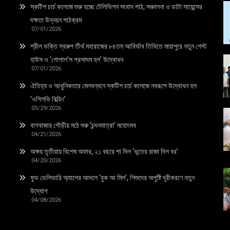
স্কটিশ চার্চ কলেজে শুরু হচ্ছে টেলিভিশন সংবাদ পাঠ, সঞ্চালনা ও ডাটা সায়েন্সের
দক্ষতা উন্নয়ন পাঠক্রম
07/01/2026
শ্রীল ভক্তি স্বরুপ তীর্থ মহারাজের ৮৪তম আবির্ভাব তিথিতে মায়াপুরে নতুন গেস্ট
হাউস ও ‘গোপাল’স প্রসাদম হল’ উদ্বোধন
07/01/2026
ঐতিহ্য ও আধুনিকতার মেলবন্ধনে স্কটিশ চার্চ কলেজে নবরূপে উদ্বোধন হল
‘ওগিলভি বিল্ডিং’
05/29/2026
বাগবাজার গৌড়ীয় মঠে শুরু ‘চন্দনযাত্রা’ মহোৎসব
04/21/2026
অক্ষয় তৃতীয়ায় বিশেষ অফার, ২১ বছরে পা দিল ‘ভূতের রাজা দিল বর’
04/20/2026
ফুড ডেলিভারি অ্যাপের আদলে ‘বুক আ মিল’, শিশুদের অপুষ্টি দূরীকরণে নতুন
উদ্যোগ
04/08/2026