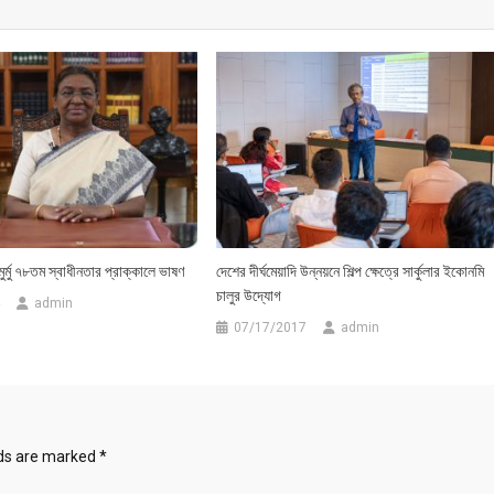
 মুর্মু ৭৮তম স্বাধীনতার প্রাক্কালে ভাষণ
দেশের দীর্ঘমেয়াদি উন্নয়নে শিল্প ক্ষেত্রে সার্কুলার ইকোনমি
চালুর উদ্যোগ
admin
07/17/2017
admin
lds are marked
*