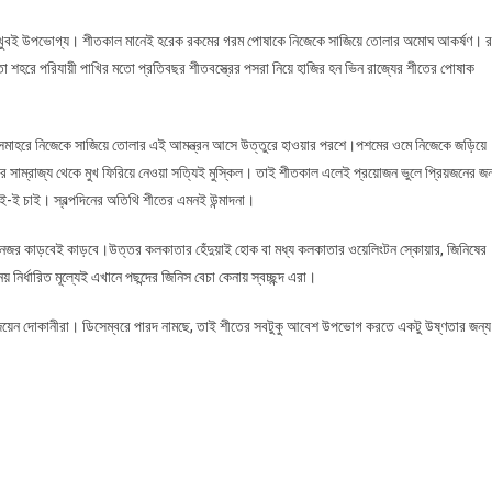
খুবই উপভোগ্য। শীতকাল মানেই হরেক রকমের গরম পোষাকে নিজেকে সাজিয়ে তোলার অমোঘ আকর্ষণ। র
 শহরে পরিযায়ী পাখির মতো প্রতিবছর শীতবস্ত্রের পসরা নিয়ে হাজির হন ভিন রাজ্যের শীতের পোষাক
্যের সমাহরে নিজেকে সাজিয়ে তোলার এই আমন্ত্রন আসে উত্তুরে হাওয়ার পরশে।পশমের ওমে নিজেকে জড়িয়ে
ের সাম্রাজ্য থেকে মুখ ফিরিয়ে নেওয়া সত্যিই মুস্কিল। তাই শীতকাল এলেই প্রয়োজন ভুলে প্রিয়জনের জন
ই চাই। স্বল্পদিনের অতিথি শীতের এমনই উন্মাদনা।
পা নজর কাড়বেই কাড়বে।উত্তর কলকাতার হেঁদুয়াই হোক বা মধ্য কলকাতার ওয়েলিংটন স্কোয়ার, জিনিষের
ির্ধারিত মূল্যেই এখানে পছন্দের জিনিস বেচা কেনায় স্বচ্ছন্দ এরা।
জিয়েন দোকানীরা। ডিসেম্বরে পারদ নামছে, তাই শীতের সবটুকু আবেশ উপভোগ করতে একটু উষ্ণতার জন্য