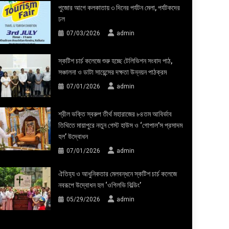
পুজোর আগে কলকাতায় ৩ দিনের পর্যটন মেলা, পর্যটকদের
ঢল
07/03/2026
admin
স্কটিশ চার্চ কলেজে শুরু হচ্ছে টেলিভিশন সংবাদ পাঠ,
সঞ্চালনা ও ডাটা সায়েন্সের দক্ষতা উন্নয়ন পাঠক্রম
07/01/2026
admin
শ্রীল ভক্তি স্বরুপ তীর্থ মহারাজের ৮৪তম আবির্ভাব
তিথিতে মায়াপুরে নতুন গেস্ট হাউস ও ‘গোপাল’স প্রসাদম
হল’ উদ্বোধন
07/01/2026
admin
ঐতিহ্য ও আধুনিকতার মেলবন্ধনে স্কটিশ চার্চ কলেজে
নবরূপে উদ্বোধন হল ‘ওগিলভি বিল্ডিং’
05/29/2026
admin