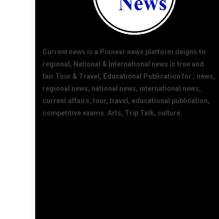
Current news is a Pioneer news platform deigns to
regional, National & International news is true and
fair.Tour & Travel, Educational Publication for.. news,
regional news, national news, international news,
current affairs, tour, travel, educational publication,
competitive exams. Arts, Trip Talk, culture.