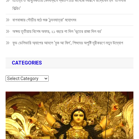
ঐতিহ্য ও আধুনিকতার মেলবন্ধনে স্কটিশ চার্চ কলেজে নবরূপে উদ্বোধন হল ‘ওগিলভি
বিল্ডিং’
বাগবাজার গৌড়ীয় মঠে শুরু ‘চন্দনযাত্রা’ মহোৎসব
অক্ষয় তৃতীয়ায় বিশেষ অফার, ২১ বছরে পা দিল ‘ভূতের রাজা দিল বর’
ফুড ডেলিভারি অ্যাপের আদলে ‘বুক আ মিল’, শিশুদের অপুষ্টি দূরীকরণে নতুন উদ্যোগ
CATEGORIES
Categories