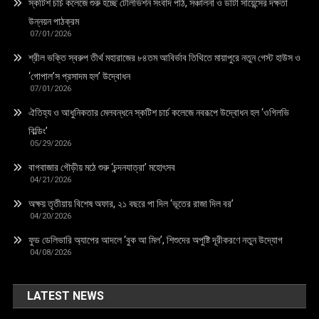
স্কটিশ চার্চ কলেজে শুরু হচ্ছে টেলিভিশন সংবাদ পাঠ, সঞ্চালনা ও ডাটা সায়েন্সের দক্ষতা
উন্নয়ন পাঠক্রম
07/01/2026
শ্রীল ভক্তি স্বরুপ তীর্থ মহারাজের ৮৪তম আবির্ভাব তিথিতে মায়াপুরে নতুন গেস্ট হাউস ও
‘গোপাল’স প্রসাদম হল’ উদ্বোধন
07/01/2026
ঐতিহ্য ও আধুনিকতার মেলবন্ধনে স্কটিশ চার্চ কলেজে নবরূপে উদ্বোধন হল ‘ওগিলভি
বিল্ডিং’
05/29/2026
বাগবাজার গৌড়ীয় মঠে শুরু ‘চন্দনযাত্রা’ মহোৎসব
04/21/2026
অক্ষয় তৃতীয়ায় বিশেষ অফার, ২১ বছরে পা দিল ‘ভূতের রাজা দিল বর’
04/20/2026
ফুড ডেলিভারি অ্যাপের আদলে ‘বুক আ মিল’, শিশুদের অপুষ্টি দূরীকরণে নতুন উদ্যোগ
04/08/2026
LATEST NEWS