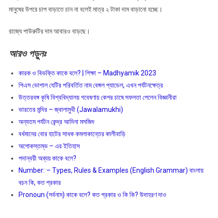
মানুষের উপরে চাপ বাড়াতে চান না বলেই মাত্র ২ টাকা দাম বাড়ানো হচ্ছে।
রাজ্যে পাউরুটির দাম আবারও বাড়ছে।
আরও
পড়ুনঃ
কারক ও বিভক্তি কাকে বলে? | শিক্ষা – Madhyamik 2023
পিএস ভোপাল যেটির পরিবর্তিত নাম বেঙ্গল প্যাডেল, এখন পর্যটনক্ষেত্র
উত্তরবঙ্গ কৃষি বিশ্ববিদ্যালয় গবেষণায় কেশর চাষে সফলতা পেলেন বিজ্ঞানীরা
ভারতের মন্দির – জ্বালামুখী (Jawalamukhi)
অন্যতম পর্যটন কেন্দ্র আদিনা মসজিদ
বর্ধমানের বোর হাটের সাধক কমলাকান্তের কালীবাড়ি
অশােকস্তম্ভ – এর ইতিহাস
পদান্বয়ী অব্যয় কাকে বলে?
Number: – Types, Rules & Examples (English Grammar) বাংলায়
বচন কি, কত প্রকার
Pronoun (সর্বনাম) কাকে বলে? কত প্রকার ও কি কি? উদাহরণ দাও