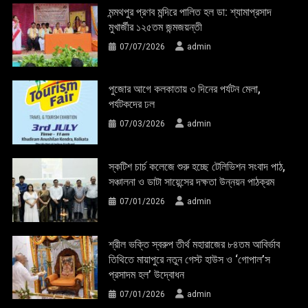
মন্মথপুর প্রণব মন্দিরে পালিত হল ডা: শ্যামাপ্রসাদ
মুখার্জীর ১২৫তম জন্মজয়ন্তী
07/07/2026
admin
পুজোর আগে কলকাতায় ৩ দিনের পর্যটন মেলা,
পর্যটকদের ঢল
07/03/2026
admin
স্কটিশ চার্চ কলেজে শুরু হচ্ছে টেলিভিশন সংবাদ পাঠ,
সঞ্চালনা ও ডাটা সায়েন্সের দক্ষতা উন্নয়ন পাঠক্রম
07/01/2026
admin
শ্রীল ভক্তি স্বরুপ তীর্থ মহারাজের ৮৪তম আবির্ভাব
তিথিতে মায়াপুরে নতুন গেস্ট হাউস ও ‘গোপাল’স
প্রসাদম হল’ উদ্বোধন
07/01/2026
admin