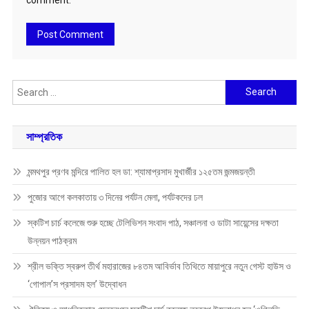
Search
for:
সাম্প্রতিক
মন্মথপুর প্রণব মন্দিরে পালিত হল ডা: শ্যামাপ্রসাদ মুখার্জীর ১২৫তম জন্মজয়ন্তী
পুজোর আগে কলকাতায় ৩ দিনের পর্যটন মেলা, পর্যটকদের ঢল
স্কটিশ চার্চ কলেজে শুরু হচ্ছে টেলিভিশন সংবাদ পাঠ, সঞ্চালনা ও ডাটা সায়েন্সের দক্ষতা
উন্নয়ন পাঠক্রম
শ্রীল ভক্তি স্বরুপ তীর্থ মহারাজের ৮৪তম আবির্ভাব তিথিতে মায়াপুরে নতুন গেস্ট হাউস ও
‘গোপাল’স প্রসাদম হল’ উদ্বোধন