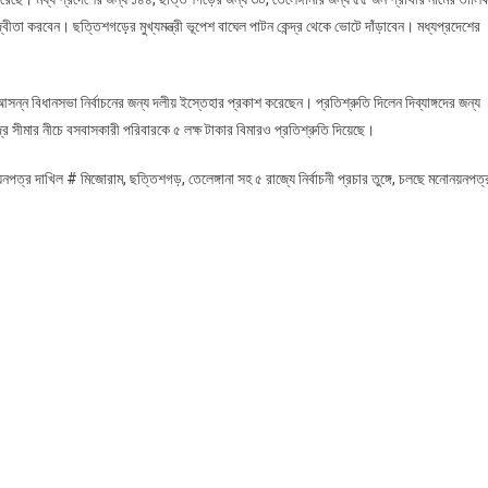
দ্বীতা করবেন। ছত্তিশগড়়ের মুখ্যমন্ত্রী ভূপেশ বাঘেল পাটন কেন্দ্র থেকে ভোটে দাঁড়াবেন। মধ্যপ্রদেশের
ও আসন্ন বিধানসভা নির্বাচনের জন্য দলীয় ইস্তেহার প্রকাশ করেছেন। প্রতিশ্রুতি দিলেন দিব্যাঙ্গদের জন্য
র সীমার নীচে বসবাসকারী পরিবারকে ৫ লক্ষ টাকার বিমারও প্রতিশ্রুতি দিয়েছে।
য়নপত্র দাখিল # মিজোরাম, ছত্তিশগড়, তেলেঙ্গানা সহ ৫ রাজ্যে নির্বাচনী প্রচার তুঙ্গে, চলছে মনোনয়নপত্