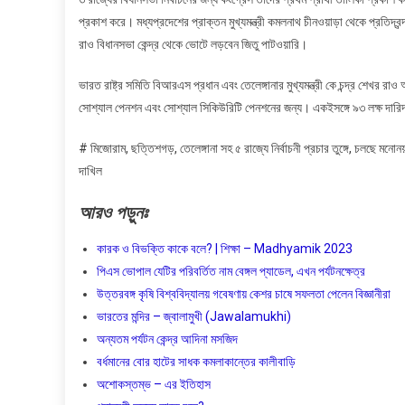
প্রকাশ করে। মধ্যপ্রদেশের প্রাক্তন মুখ্যমন্ত্রী কমলনাথ চীনওয়াড়া থেকে প্রতিদ্বন্
রাও বিধানসভা কেন্দ্র থেকে ভোটে লড়বেন জিতু পাটওয়ারি।
ভারত রাষ্ট্র সমিতি বিআরএস প্রধান এবং তেলেঙ্গানার মুখ্যমন্ত্রী কে চন্দ্র শেখর রা
সোশ্যাল পেনশন এবং সোশ্যাল সিকিউরিটি পেনশনের জন্য। একইসঙ্গে ৯৩ লক্ষ দারিদ্
# মিজোরাম, ছত্তিশগড়, তেলেঙ্গানা সহ ৫ রাজ্যে নির্বাচনী প্রচার তুঙ্গে, চলছে মনোন
দাখিল
আরও
পড়ুনঃ
কারক ও বিভক্তি কাকে বলে? | শিক্ষা – Madhyamik 2023
পিএস ভোপাল যেটির পরিবর্তিত নাম বেঙ্গল প্যাডেল, এখন পর্যটনক্ষেত্র
উত্তরবঙ্গ কৃষি বিশ্ববিদ্যালয় গবেষণায় কেশর চাষে সফলতা পেলেন বিজ্ঞানীরা
ভারতের মন্দির – জ্বালামুখী (Jawalamukhi)
অন্যতম পর্যটন কেন্দ্র আদিনা মসজিদ
বর্ধমানের বোর হাটের সাধক কমলাকান্তের কালীবাড়ি
অশােকস্তম্ভ – এর ইতিহাস