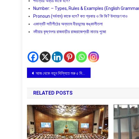
পদান্বয়ী অব্যয় কাকে বলে?
Number: – Types, Rules & Examples (English Grammar) বাং
Pronoun (সর্বনাম) কাকে বলে? কত প্রকার ও কি কি? উদাহরণ দাও
একান্নটি সতীপীঠের অন্যতম বীরভূমের কঙ্কালীতলা
নদীয়ার কৃষ্ণনগর রাজবাড়ীর রাজরাজেশ্বরী মাতার পুজো
Post
আজ থেকে নতুন দিল্লিতে শুরু ৫ দিনের সেনা কমান্ডারদের সম্মেলন
navigation
RELATED POSTS