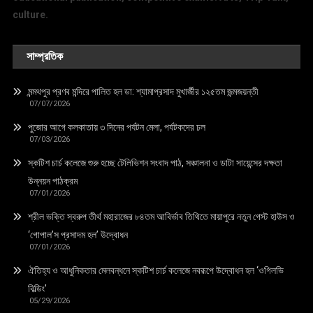
culture.
সাম্প্রতিক
মন্মথপুর প্রণব মন্দিরে পালিত হল ডা: শ্যামাপ্রসাদ মুখার্জীর ১২৫তম জন্মজয়ন্তী
07/07/2026
পুজোর আগে কলকাতায় ৩ দিনের পর্যটন মেলা, পর্যটকদের ঢল
07/03/2026
স্কটিশ চার্চ কলেজে শুরু হচ্ছে টেলিভিশন সংবাদ পাঠ, সঞ্চালনা ও ডাটা সায়েন্সের দক্ষতা
উন্নয়ন পাঠক্রম
07/01/2026
শ্রীল ভক্তি স্বরুপ তীর্থ মহারাজের ৮৪তম আবির্ভাব তিথিতে মায়াপুরে নতুন গেস্ট হাউস ও
‘গোপাল’স প্রসাদম হল’ উদ্বোধন
07/01/2026
ঐতিহ্য ও আধুনিকতার মেলবন্ধনে স্কটিশ চার্চ কলেজে নবরূপে উদ্বোধন হল ‘ওগিলভি
বিল্ডিং’
05/29/2026