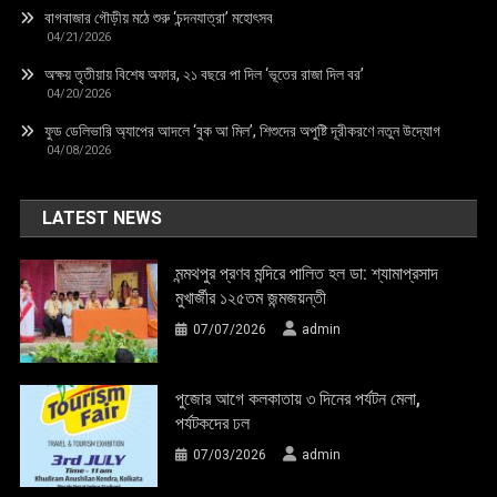
বাগবাজার গৌড়ীয় মঠে শুরু ‘চন্দনযাত্রা’ মহোৎসব
04/21/2026
অক্ষয় তৃতীয়ায় বিশেষ অফার, ২১ বছরে পা দিল ‘ভূতের রাজা দিল বর’
04/20/2026
ফুড ডেলিভারি অ্যাপের আদলে ‘বুক আ মিল’, শিশুদের অপুষ্টি দূরীকরণে নতুন উদ্যোগ
04/08/2026
LATEST NEWS
মন্মথপুর প্রণব মন্দিরে পালিত হল ডা: শ্যামাপ্রসাদ
মুখার্জীর ১২৫তম জন্মজয়ন্তী
07/07/2026
admin
পুজোর আগে কলকাতায় ৩ দিনের পর্যটন মেলা,
পর্যটকদের ঢল
07/03/2026
admin