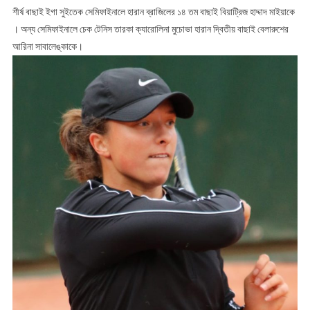
শীর্ষ বাছাই ইগা সুইতেক সেমিফাইনালে হারান ব্রাজিলের ১৪ তম বাছাই বিয়াট্রিজ হাদ্দাদ মাইয়াকে
। অন্য সেমিফাইনালে চেক টেনিস তারকা ক্যারোলিনা মুচোভা হারান দ্বিতীয় বাছাই বেলারুশের
আরিনা সাবালেঙ্কাকে।