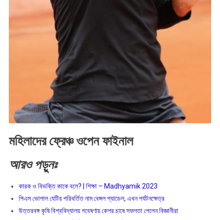
মহিলাদের ফ্রেঞ্চ ওপেন ফাইনাল
আরও
পড়ুনঃ
কারক ও বিভক্তি কাকে বলে? | শিক্ষা – Madhyamik 2023
পিএস ভোপাল যেটির পরিবর্তিত নাম বেঙ্গল প্যাডেল, এখন পর্যটনক্ষেত্র
উত্তরবঙ্গ কৃষি বিশ্ববিদ্যালয় গবেষণায় কেশর চাষে সফলতা পেলেন বিজ্ঞানীরা