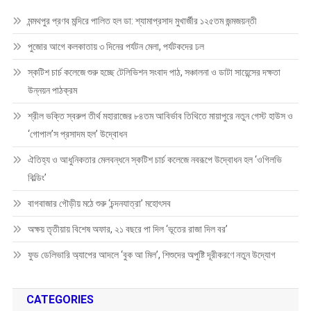
মন্মথপুর প্রণব মন্দিরে পালিত হল ডা: শ্যামাপ্রসাদ মুখার্জীর ১২৫তম জন্মজয়ন্তী
পুজোর আগে কলকাতায় ৩ দিনের পর্যটন মেলা, পর্যটকদের ঢল
স্কটিশ চার্চ কলেজে শুরু হচ্ছে টেলিভিশন সংবাদ পাঠ, সঞ্চালনা ও ডাটা সায়েন্সের দক্ষতা
উন্নয়ন পাঠক্রম
শ্রীল ভক্তি স্বরুপ তীর্থ মহারাজের ৮৪তম আবির্ভাব তিথিতে মায়াপুরে নতুন গেস্ট হাউস ও
‘গোপাল’স প্রসাদম হল’ উদ্বোধন
ঐতিহ্য ও আধুনিকতার মেলবন্ধনে স্কটিশ চার্চ কলেজে নবরূপে উদ্বোধন হল ‘ওগিলভি
বিল্ডিং’
বাগবাজার গৌড়ীয় মঠে শুরু ‘চন্দনযাত্রা’ মহোৎসব
অক্ষয় তৃতীয়ায় বিশেষ অফার, ২১ বছরে পা দিল ‘ভূতের রাজা দিল বর’
ফুড ডেলিভারি অ্যাপের আদলে ‘বুক আ মিল’, শিশুদের অপুষ্টি দূরীকরণে নতুন উদ্যোগ
CATEGORIES