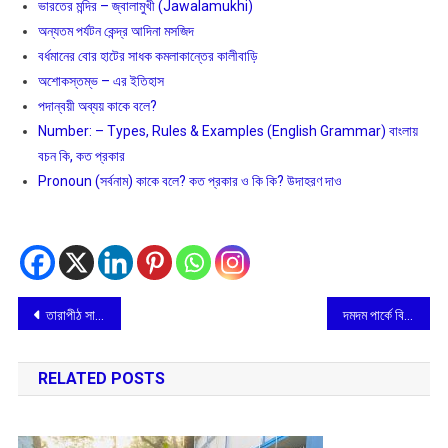
ভারতের মন্দির – জ্বালামুখী (Jawalamukhi)
অন্যতম পর্যটন কেন্দ্র আদিনা মসজিদ
বর্ধমানের বোর হাটের সাধক কমলাকান্তের কালীবাড়ি
অশােকস্তম্ভ – এর ইতিহাস
পদান্বয়ী অব্যয় কাকে বলে?
Number: – Types, Rules & Examples (English Grammar) বাংলায়
বচন কি, কত প্রকার
Pronoun (সর্বনাম) কাকে বলে? কত প্রকার ও কি কি? উদাহরণ দাও
Post
তারাপীঠ সাধনক্ষেত্র ভ্রমণ
দমদম পার্কে বিশিষ্টজনদের উপস্থিততে তরুণ সংঘের খুঁটি পুজো
navigation
RELATED POSTS