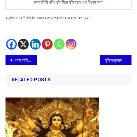
কালনাগিনী নদীর দুই তীরে মহিলাদের এই বিশেষ তর্পণ
অনুষ্ঠান শেষে উপস্থিত সকলের জন্য প্রসাদের ব্যবস্থা করা হয়।
Post
এবার অডিও ভিসুয়াল মাধ্যমে বিদেশিদের বাংলা ভাষা শিক্ষার পাঠ দেবে স্কটিশ চার্চ কলেজ
নৃসিংহপ্রসাদ ভাদুড়ী রচিত ‘চৈতন্যদেব’ বিশ্ববাসীর কাছে পৌছে দিতে ইংরেজি পুস্তক প্রকাশিত
navigation
RELATED POSTS