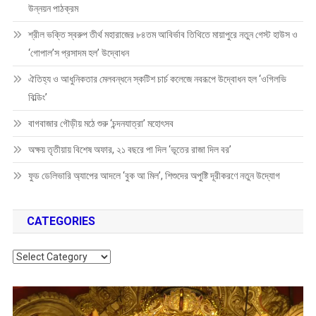
উন্নয়ন পাঠক্রম
শ্রীল ভক্তি স্বরুপ তীর্থ মহারাজের ৮৪তম আবির্ভাব তিথিতে মায়াপুরে নতুন গেস্ট হাউস ও
‘গোপাল’স প্রসাদম হল’ উদ্বোধন
ঐতিহ্য ও আধুনিকতার মেলবন্ধনে স্কটিশ চার্চ কলেজে নবরূপে উদ্বোধন হল ‘ওগিলভি
বিল্ডিং’
বাগবাজার গৌড়ীয় মঠে শুরু ‘চন্দনযাত্রা’ মহোৎসব
অক্ষয় তৃতীয়ায় বিশেষ অফার, ২১ বছরে পা দিল ‘ভূতের রাজা দিল বর’
ফুড ডেলিভারি অ্যাপের আদলে ‘বুক আ মিল’, শিশুদের অপুষ্টি দূরীকরণে নতুন উদ্যোগ
CATEGORIES
Categories