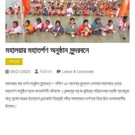
মহালয়ার মহাতর্পণ অনুষ্ঠান সুন্দরবনে
দুর্গাপুজো
Admin
On
09/21/2025
Leave A Comment
মহালয়ার
মহালয়ার মহা তর্পণ অনুষ্ঠান সুন্দরবনে – দক্ষিণ ২৪ পরগনার সুন্দরবন এলাকায় মহালয়ার ভোরে
মহাতর্পণ
মহাতর্পণ অনুষ্ঠিত হলো কালনাগিনী নদিবক্ষে । মন্মথপুর প্রণব মন্দিরের পরিচালনায় স্বামী প্রণবানন্দ
অনুষ্ঠান
মাতৃ সুরক্ষা মঞ্চের উদ্যোগে গুন্ডাকাটা ত্রিমুখী নদীর সঙ্গমস্থলে তর্পণকে ঘিরে ছিল এলাকাবাসীর
সুন্দরবনে
উৎসাহ।