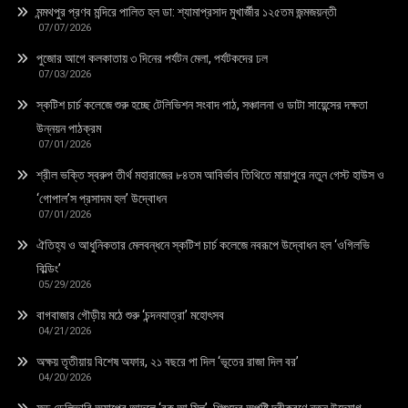
মন্মথপুর প্রণব মন্দিরে পালিত হল ডা: শ্যামাপ্রসাদ মুখার্জীর ১২৫তম জন্মজয়ন্তী
07/07/2026
পুজোর আগে কলকাতায় ৩ দিনের পর্যটন মেলা, পর্যটকদের ঢল
07/03/2026
স্কটিশ চার্চ কলেজে শুরু হচ্ছে টেলিভিশন সংবাদ পাঠ, সঞ্চালনা ও ডাটা সায়েন্সের দক্ষতা
উন্নয়ন পাঠক্রম
07/01/2026
শ্রীল ভক্তি স্বরুপ তীর্থ মহারাজের ৮৪তম আবির্ভাব তিথিতে মায়াপুরে নতুন গেস্ট হাউস ও
‘গোপাল’স প্রসাদম হল’ উদ্বোধন
07/01/2026
ঐতিহ্য ও আধুনিকতার মেলবন্ধনে স্কটিশ চার্চ কলেজে নবরূপে উদ্বোধন হল ‘ওগিলভি
বিল্ডিং’
05/29/2026
বাগবাজার গৌড়ীয় মঠে শুরু ‘চন্দনযাত্রা’ মহোৎসব
04/21/2026
অক্ষয় তৃতীয়ায় বিশেষ অফার, ২১ বছরে পা দিল ‘ভূতের রাজা দিল বর’
04/20/2026
ফুড ডেলিভারি অ্যাপের আদলে ‘বুক আ মিল’, শিশুদের অপুষ্টি দূরীকরণে নতুন উদ্যোগ