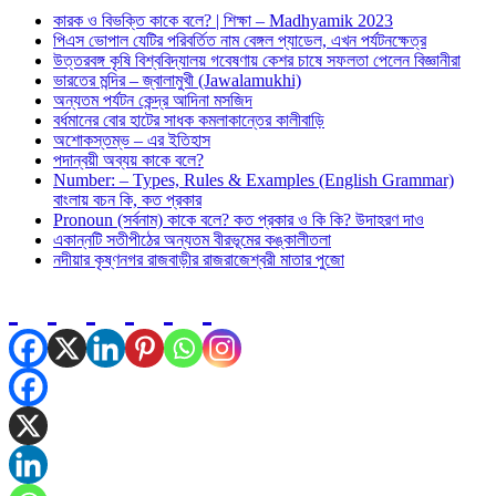
কারক ও বিভক্তি কাকে বলে? | শিক্ষা – Madhyamik 2023
পিএস ভোপাল যেটির পরিবর্তিত নাম বেঙ্গল প্যাডেল, এখন পর্যটনক্ষেত্র
উত্তরবঙ্গ কৃষি বিশ্ববিদ্যালয় গবেষণায় কেশর চাষে সফলতা পেলেন বিজ্ঞানীরা
ভারতের মন্দির – জ্বালামুখী (Jawalamukhi)
অন্যতম পর্যটন কেন্দ্র আদিনা মসজিদ
বর্ধমানের বোর হাটের সাধক কমলাকান্তের কালীবাড়ি
অশােকস্তম্ভ – এর ইতিহাস
পদান্বয়ী অব্যয় কাকে বলে?
Number: – Types, Rules & Examples (English Grammar)
বাংলায় বচন কি, কত প্রকার
Pronoun (সর্বনাম) কাকে বলে? কত প্রকার ও কি কি? উদাহরণ দাও
একান্নটি সতীপীঠের অন্যতম বীরভূমের কঙ্কালীতলা
নদীয়ার কৃষ্ণনগর রাজবাড়ীর রাজরাজেশ্বরী মাতার পুজো