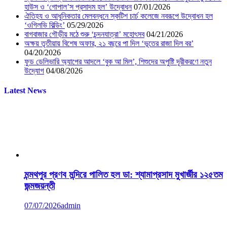
হাউস ও ‘গোপাল’স প্রসাদম হল’ উদ্বোধন
07/01/2026
ঐতিহ্য ও আধুনিকতার মেলবন্ধনে স্কটিশ চার্চ কলেজে নবরূপে উদ্বোধন হল
‘ওগিলভি বিল্ডিং’
05/29/2026
বাগবাজার গৌড়ীয় মঠে শুরু ‘চন্দনযাত্রা’ মহোৎসব
04/21/2026
অক্ষয় তৃতীয়ায় বিশেষ অফার, ২১ বছরে পা দিল ‘ভূতের রাজা দিল বর’
04/20/2026
ফুড ডেলিভারি অ্যাপের আদলে ‘বুক আ মিল’, শিশুদের অপুষ্টি দূরীকরণে নতুন
উদ্যোগ
04/08/2026
Latest News
মন্মথপুর প্রণব মন্দিরে পালিত হল ডা: শ্যামাপ্রসাদ মুখার্জীর ১২৫তম
জন্মজয়ন্তী
07/07/2026
admin