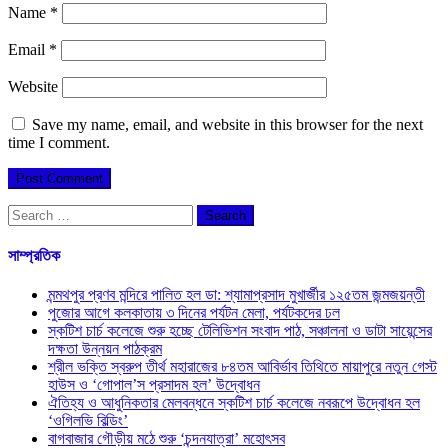
Name
*
Email
*
Website
Save my name, email, and website in this browser for the next
time I comment.
Search
for:
সাম্প্রতিক
মন্মথপুর প্রণব মন্দিরে পালিত হল ডা: শ্যামাপ্রসাদ মুখার্জীর ১২৫তম জন্মজয়ন্তী
পুজোর আগে কলকাতায় ৩ দিনের পর্যটন মেলা, পর্যটকদের ঢল
স্কটিশ চার্চ কলেজে শুরু হচ্ছে টেলিভিশন সংবাদ পাঠ, সঞ্চালনা ও ডাটা সায়েন্সের
দক্ষতা উন্নয়ন পাঠক্রম
শ্রীল ভক্তি স্বরুপ তীর্থ মহারাজের ৮৪তম আবির্ভাব তিথিতে মায়াপুরে নতুন গেস্ট
হাউস ও ‘গোপাল’স প্রসাদম হল’ উদ্বোধন
ঐতিহ্য ও আধুনিকতার মেলবন্ধনে স্কটিশ চার্চ কলেজে নবরূপে উদ্বোধন হল
‘ওগিলভি বিল্ডিং’
বাগবাজার গৌড়ীয় মঠে শুরু ‘চন্দনযাত্রা’ মহোৎসব