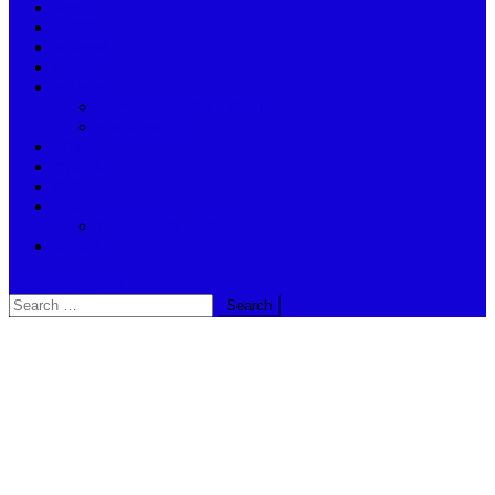
বিদেশ
অর্থনীতি
আবহাওয়া
ভ্রমণ
দুর্গা দর্শন
দুর্গাপুজো – কলকাতা – হাওড়া
ভারতীয় পূজার্চনা
স্বাস্থ্য
জ্যোতিষ
খেলা
শিক্ষা
Madhyamik – 2024
অন্যান্ন
site mode button
Search
for: