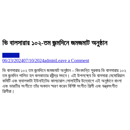
ভি বালসারার ১০২-তম জন্মদিনে জমজমাট অনুষ্ঠান
রাজ্যের খবর
on
06/23/2024
07/10/2024
admin
Leave a Comment
ভি
ভি বালসারার ১০২ তম জন্মদিনে জমজমাট অনুষ্ঠান – কিংবদন্তি সুরকার ভি বালসারার ১০২
বালসারার
তম জন্মদিন পালিত হল কলকাতার রবীন্দ্র সদনে। এই উপলক্ষ্যে ভি বালসারা মেমোরিয়াল
১০২-
কমিটি এবং ক্যালকাটা ইউনাইটেড কালচারাল সোসাইটির উদ্যোগে এই অনুষ্ঠানে বাংলা
তম
এবং ভারতীয় সংগীতে তাঁর অবদান স্মরণ করেন বিশিষ্ট সংগীত শিল্পী এবং যন্ত্রসংগীত
জন্মদিনে
শিল্পীরা।
জমজমাট
অনুষ্ঠান