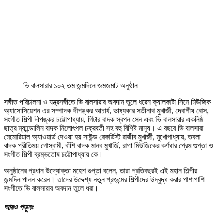
ভি বালসারার ১০২ তম জন্মদিনে জমজমাট অনুষ্ঠান
সঙ্গীত পরিচালনা ও যন্ত্রসঙ্গীতে ভি বালসারার অবদান তুলে ধরেন ক্যালকাটা সিনে মিউজিক
অ্যাসোসিয়েশন এর সম্পাদক দীপঙ্কর আচার্য, ভাষ্যকার সতীনাথ মুখার্জী, দেবাশীষ বোস,
সংগীত শিল্পী দীপঙ্কর চট্টোপাধ্যায়, গিটার বাদক স্বপন সেন এবং ভি বালসারার একনিষ্ঠ
ছাত্র ম্যান্ডোলিন বাদক নিলোৎপল চক্রবর্তী সহ বহু বিশিষ্ট মানুষ। এ বছরে ভি বালসারা
মেমোরিয়াল অ্যাওয়ার্ড দেওয়া হয় সাউন্ড রেকর্ডিস্ট রাজীব মুখার্জী, মুখোপাধ্যায়, তবলা
বাদক প্রীতিময় গোস্বামী, বাঁশি বাদক মানব মুখার্জি, রাগা মিউজিকের কর্ণধার প্রেম গুপ্তা ও
সংগীত শিল্পী ব্রম্ভতোষ চট্টোপাধ্যায় কে।
অনুষ্ঠানের প্রধান উদ্যোক্তা মহেশ গুপ্তা বলেন, তারা প্রতিবছরই এই মহান শিল্পীর
জন্মদিন পালন করেন। তাদের উদ্দেশ্য নতুন প্রজন্মের শিল্পীদের উদ্বুদ্ধ করার পাশাপাশি
সংগীতে ভি বালসারার অবদান তুলে ধরা।
আরও
পড়ুনঃ