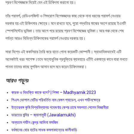
শ্রবণ বিশেষজ্ঞকে দিয়েই যেন এই চিকিৎসা করানো হয়।
তাঁর পরামর্শ, রেডিওলজিস্ট ও শিশুরোগ বিশেষজ্ঞদের কাছ থেকে নানা ধরনের পরামর্শ নেওয়ার
দরকার হয় এই চিকিৎসার ক্ষেত্রে। মনে রাখতে হবে, পুরো পদ্ধতির মাঝের অংশে রয়েছে ইএনটি
স্পেশালিস্টের ভূমিকা। তার আগে পরে রয়েছে শ্রবণ বিশেষজ্ঞের ভূমিকা। আর শুরু থেকে শেষ
পর্যন্ত আরও বিভিন্ন চিকিৎসকের পরামর্শ নেওয়ার দরকার হয়।
সারা বিশ্বে এই ককলিয়ার তৈরি করে হাতে গোনা কয়েকটি কোম্পানী। স্বাভাবিকভাবেই এটি
অনেকটাই খরচ সাপেক্ষ।তবে অত্যাধুনিক প্রযুক্তির ব্যাবহারে এটিই একমাত্র কানে যারা শুনতে
পাননা তাদের কাছে মুশকিল আসান বলে মনে করেন চিকিৎসকরা।
আরও
পড়ুনঃ
কারক ও বিভক্তি কাকে বলে? | শিক্ষা – Madhyamik 2023
পিএস ভোপাল যেটির পরিবর্তিত নাম বেঙ্গল প্যাডেল, এখন পর্যটনক্ষেত্র
উত্তরবঙ্গ কৃষি বিশ্ববিদ্যালয় গবেষণায় কেশর চাষে সফলতা পেলেন বিজ্ঞানীরা
ভারতের মন্দির – জ্বালামুখী (Jawalamukhi)
অন্যতম পর্যটন কেন্দ্র আদিনা মসজিদ
বর্ধমানের বোর হাটের সাধক কমলাকান্তের কালীবাড়ি