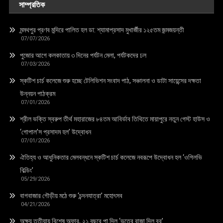
সাম্প্রতিক
মন্মথপুর প্রণব মন্দিরে পালিত হল ডা: শ্যামাপ্রসাদ মুখার্জীর ১২৫তম জন্মজয়ন্তী
07/07/2026
পুজোর আগে কলকাতায় ৩ দিনের পর্যটন মেলা, পর্যটকদের ঢল
07/03/2026
স্কটিশ চার্চ কলেজে শুরু হচ্ছে টেলিভিশন সংবাদ পাঠ, সঞ্চালনা ও ডাটা সায়েন্সের দক্ষতা
উন্নয়ন পাঠক্রম
07/01/2026
শ্রীল ভক্তি স্বরুপ তীর্থ মহারাজের ৮৪তম আবির্ভাব তিথিতে মায়াপুরে নতুন গেস্ট হাউস ও
‘গোপাল’স প্রসাদম হল’ উদ্বোধন
07/01/2026
ঐতিহ্য ও আধুনিকতার মেলবন্ধনে স্কটিশ চার্চ কলেজে নবরূপে উদ্বোধন হল ‘ওগিলভি
বিল্ডিং’
05/29/2026
বাগবাজার গৌড়ীয় মঠে শুরু ‘চন্দনযাত্রা’ মহোৎসব
04/21/2026
অক্ষয় তৃতীয়ায় বিশেষ অফার, ২১ বছরে পা দিল ‘ভূতের রাজা দিল বর’