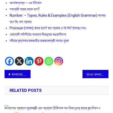
অশােকস্তম্ভ – এর ইতিহাস
পদান্বয়ী অব্যয় কাকে বলে?
Number: – Types, Rules & Examples (English Grammar) বাংলায়
বচন কি, কত প্রকার
Pronoun (সর্বনাম) কাকে বলে? কত প্রকার ও কি কি? উদাহরণ দাও
একান্নটি সতীপীঠের অন্যতম বীরভূমের কঙ্কালীতলা
নদীয়ার কৃষ্ণনগর রাজবাড়ীর রাজরাজেশ্বরী মাতার পুজো
Post
কলকাতায় রথের দড়িতে টান দিলেন শিল্পীরা
হাওড়া কদমতলায় প্রখ্যাত কিপফিট যোগা স্টুডিও, আনুষ্ঠানিক উদ্বোধন করলেন বলিউড অভিনেতা এবং ক্রীড়া ব্যক্তিত্ব অশোকরাজ বারুই
navigation
RELATED POSTS