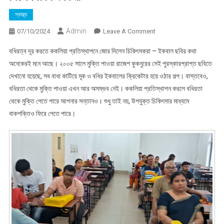
স্বাস্থ্য
Admin
On
07/10/2024
Leave A Comment
বধিরত্ব
বধিরত্ব দূর করতে ককলিয়া প্রতিস্থাপনে জোর দিলেন চিকিৎসকরা – ইকবাল ছবির কথা
দূর
অনেকেরই মনে আছে। ২০০৫ সালে মুক্তি পাওয়া রাজেশ কুকনুরের সেই পুরস্কারপ্রাপ্ত ছবিতে
করতে
দেখানো হয়েছে, সব বাধা কাটিয়ে মূক ও বধির ইকবালের ক্রিকেটার হয়ে ওঠার গল্প। বাস্তবেও,
ককলিয়া
বধিরতা থেকে মুক্তি পাওয়া এখন আর অসম্ভব নেই। ককলিয়া প্রতিস্থাপন করলে বধিরতা
প্রতিস্থাপনে
জোর
থেকে মুক্তি পেতে পারে আপনার সন্তানও। শুধু তাই নয়, উপযুক্ত চিকিৎসার মাধ্যমে
দিলেন
বাকশক্তিও ফিরে পেতে পারে।
চিকিৎসকরা