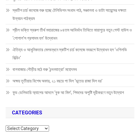
স্কটিশ চার্চ কলেজে শুরু হচ্ছে টেলিভিশন সংবাদ পাঠ, সঞ্চালনা ও ডাটা সায়েন্সের দক্ষতা
উন্নয়ন পাঠক্রম
শ্রীল ভক্তি স্বরুপ তীর্থ মহারাজের ৮৪তম আবির্ভাব তিথিতে মায়াপুরে নতুন গেস্ট হাউস ও
‘গোপাল’স প্রসাদম হল’ উদ্বোধন
ঐতিহ্য ও আধুনিকতার মেলবন্ধনে স্কটিশ চার্চ কলেজে নবরূপে উদ্বোধন হল ‘ওগিলভি
বিল্ডিং’
বাগবাজার গৌড়ীয় মঠে শুরু ‘চন্দনযাত্রা’ মহোৎসব
অক্ষয় তৃতীয়ায় বিশেষ অফার, ২১ বছরে পা দিল ‘ভূতের রাজা দিল বর’
ফুড ডেলিভারি অ্যাপের আদলে ‘বুক আ মিল’, শিশুদের অপুষ্টি দূরীকরণে নতুন উদ্যোগ
CATEGORIES
Categories