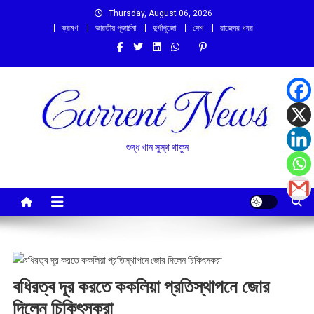
Skip
Thursday, August 06, 2026
to
ভ্রমণ
ভারতীয় পূজার্চনা
দুর্গাপুজো
দেশ
রাজ্যের খবর
content
শুদ্ধ খান সুস্থ থাকুন
বধিরত্ব দূর করতে ককলিয়া প্রতিস্থাপনে জোর
দিলেন চিকিৎসকরা