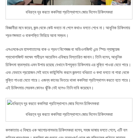
বধিরত্ব দূর করতে ককলিয়া প্রতিস্থাপনে জোর দিলেন চিকিৎসকরা
বিজ্ঞানীরা মনে করেন, জন্ম থেকে কেউ শুনতে না পেলে কথাও বলতে শেখে না। আধুনিক চিকিৎসায়
শ্রবণক্ষমতা ও বাকশক্তি ফিরিয়ে আনা সম্ভব।
এসএসকেএম হাসপাতালের বাক ও শ্রবণ বিশেষজ্ঞ বা অডিওলজিস্ট এন্ড স্পিচ ল্যাঙ্গুয়েজ
প্যাথোলজিস্ট মহম্মদ শাহীদুল আরেফিন এবিষয়ে বিস্তারিত জানান। তিনি বলেন, আধুনিক
চিকিৎসা ব্যবস্থায় এমন উপায় রয়েছে যেখানে উপযুক্ত চিকিৎসায় এর মুক্তি পাওয়া যেতে পারে।
এবং যেভাবে প্রয়োজন সেই ভাবে কাউন্সিলিং করলে জন্মগত বধিরতা ও কথা বলতে না পারা থেকে
মুক্তি পাওয়া যেতে পারে। এজন্য কানের ভিতরে থাকা ককলিয়া প্রতিস্থাপন করতে হতে পারে।
এই চিকিৎসায় সেরকম কোনও ঝুঁকি নেই বলেও তিনি দাবি করেছেন।
বধিরত্ব দূর করতে ককলিয়া প্রতিস্থাপনে জোর দিলেন চিকিৎসকরা
কলকাতায় এ বিষয়ে এক আলোচনাসভায় চিকিৎসকরা বলেন, সহজ ভাষায় বলতে গেলে, এটি হল
কৃত্রিম শ্রবণযন্ত্র। ককলিয়া শব্দ শুনতে এবং অন্তঃকর্ণ থেকে শব্দ মস্তিস্কে পাঠাতে সাহায্য