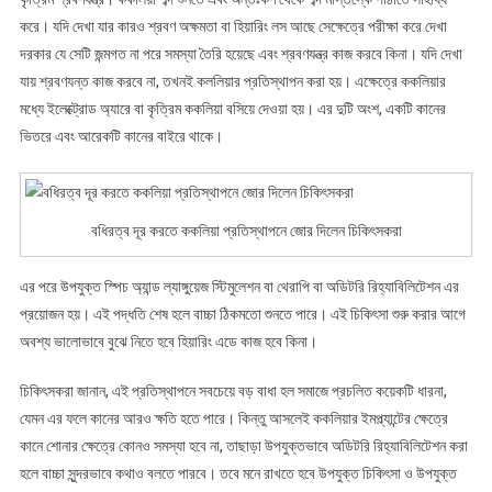
করে। যদি দেখা যার কারও শ্রবণ অক্ষমতা বা হিয়ারিং লস আছে সেক্ষেত্রে পরীক্ষা করে দেখা
দরকার যে সেটি জন্মগত না পরে সমস্যা তৈরি হয়েছে এবং শ্রবণযন্ত্র কাজ করবে কিনা। যদি দেখা
যায় শ্রবণযন্ত কাজ করবে না, তখনই কললিয়ার প্রতিস্থাপন করা হয়। এক্ষেত্রে ককলিয়ার
মধ্যে ইলেক্ট্রোড অ্যারে বা কৃত্রিম ককলিয়া বসিয়ে দেওয়া হয়। এর দুটি অংশ, একটি কানের
ভিতরে এবং আরেকটি কানের বাইরে থাকে।
বধিরত্ব দূর করতে ককলিয়া প্রতিস্থাপনে জোর দিলেন চিকিৎসকরা
এর পরে উপযুক্ত স্পিচ অ্যান্ড ল্যাঙ্গুয়েজ স্টিমুলেশন বা থেরাপি বা অডিটরি রিহ্যাবিলিটেশন এর
প্রয়োজন হয়। এই পদ্ধতি শেষ হলে বাচ্চা ঠিকমতো শুনতে পারে। এই চিকিৎসা শুরু করার আগে
অবশ্য ভালোভাবে বুঝে নিতে হবে হিয়ারিং এডে কাজ হবে কিনা।
চিকিৎসকরা জানান, এই প্রতিস্থাপনে সবচেয়ে বড় বাধা হল সমাজে প্রচলিত কয়েকটি ধারনা,
যেমন এর ফলে কানের আরও ক্ষতি হতে পারে। কিন্তু আসলেই ককলিয়ার ইমপ্ল্যান্টের ক্ষেত্রে
কানে শোনার ক্ষেত্রে কোনও সমস্যা হবে না, তাছাড়া উপযুক্তভাবে অডিটরি রিহ্যাবিলিটেশন করা
হলে বাচ্চা সুন্দরভাবে কথাও বলতে পারবে। তবে মনে রাখতে হবে উপযুক্ত চিকিৎসা ও উপযুক্ত