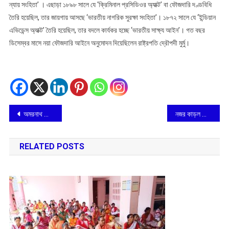
ন্যায় সংহিতা’ । এছাড়া ১৮৯৮ সালে যে ‘ক্রিমিনাল প্রসিডিওর অ্যাক্ট’ বা ফৌজদারি দণ্ডবিধি
তৈরি হয়েছিল, তার জায়গায় আসছে ‘ভারতীয় নাগরিক সুরক্ষা সংহিতা’। ১৮৭২ সালে যে ‘ইন্ডিয়ান
এভিডেন্স অ্যাক্ট’ তৈরি হয়েছিল, তার বদলে কার্যকর হচ্ছে ‘ভারতীয় সাক্ষ্য আইন’। গত বছর
ডিসেম্বর মাসে নয়া ফৌজদারি আইনে অনুমোদন দিয়েছিলেন রাষ্ট্রপতি দ্রৌপদী মুর্মু।
Post
অমরনাথ তীর্থযাত্রীদের জন্য বিনামূল্যে চিকিৎসা পরিষেবা ভারত সেবাশ্রম সংঘের
নজর কাড়ল ম্যুর এভিনিউ ব্যানার্জী বাড়ির রথযাত্রা
navigation
RELATED POSTS