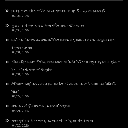
মন্মথপুর প্রণব মন্দিরে পালিত হল ডা: শ্যামাপ্রসাদ মুখার্জীর ১২৫তম জন্মজয়ন্তী
07/07/2026
পুজোর আগে কলকাতায় ৩ দিনের পর্যটন মেলা, পর্যটকদের ঢল
07/03/2026
স্কটিশ চার্চ কলেজে শুরু হচ্ছে টেলিভিশন সংবাদ পাঠ, সঞ্চালনা ও ডাটা সায়েন্সের দক্ষতা
উন্নয়ন পাঠক্রম
07/01/2026
শ্রীল ভক্তি স্বরুপ তীর্থ মহারাজের ৮৪তম আবির্ভাব তিথিতে মায়াপুরে নতুন গেস্ট হাউস ও
‘গোপাল’স প্রসাদম হল’ উদ্বোধন
07/01/2026
ঐতিহ্য ও আধুনিকতার মেলবন্ধনে স্কটিশ চার্চ কলেজে নবরূপে উদ্বোধন হল ‘ওগিলভি
বিল্ডিং’
05/29/2026
বাগবাজার গৌড়ীয় মঠে শুরু ‘চন্দনযাত্রা’ মহোৎসব
04/21/2026
অক্ষয় তৃতীয়ায় বিশেষ অফার, ২১ বছরে পা দিল ‘ভূতের রাজা দিল বর’
04/20/2026