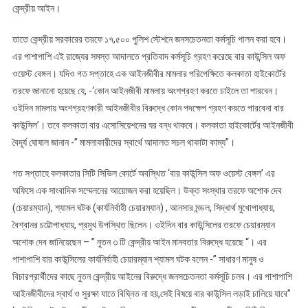
কেন্দ্রীয় আইন।
আইনের
বিরুদ্ধে
তাতে কেন্দ্রীয় সরকারের তরফে ১৭,৫০০ পুলিশ স্টেশনে জনসচেতনতা কর্মসূচি পালন করা হবে।
জোরালো
প্রতিবাদ
এর পাশাপাশি এই রাজ্যের সমস্ত আদালতে প্রতিবাদ কর্মসূচি গ্রহণ করেছে বার কাউন্সিল অফ
বার
ওয়েস্ট বেঙ্গল। যদিও গত সপ্তাহে এক আইনজীবীর মামলার পরিপেক্ষিতে কলকাতা হাইকোর্টের
কাউন্সিলের
তরফে জানানো হয়েছে যে, -‘কোন আইনজীবী মামলায় অংশগ্রহণ করতে চাইলে তা পারবেন।
ওইদিন মামলায় অংশগ্রহণকারী আইনজীবীর বিরুদ্ধে কোন পদক্ষেপ গ্রহণ করতে পারবেনা বার
কাউন্সিল’। তবে কলকাতা বার এসোসিয়েশনের ঘর বন্ধ থাকবে। কলকাতা হাইকোর্টের আইনজীবী
বৈদূর্য ঘোষাল জানান -” মামলাকারীদের স্বার্থে আদালত সচল থাকাটা কাম্য”।
গত সপ্তাহে কলকাতার সিটি সিভিল কোর্টে অবস্থিত ‘বার কাউন্সিল অফ ওয়েস্ট বেঙ্গল’ এর
অফিসে এক সাংবাদিক সম্মেলনের আয়োজন করা হয়েছিল। উক্ত সংস্থার তরফে অশোক দেব
(চেয়ারম্যান), শ্যামল ঘটক (কার্যনির্বাহী চেয়ারম্যান) , আনসার মন্ডল, সিদ্ধার্থ মুখোপাধ্যায়,
বৈশ্বানর চট্টোপাধ্যায়, প্রমুখ উপস্থিত ছিলেন। ওইদিন বার কাউন্সিলের তরফে চেয়ারম্যান
অশোক দেব জানিয়েছেন – ” নুতন ৩ টি কেন্দ্রীয় আইন মানবতার বিরুদ্ধে হয়েছে “। এর
পাশাপাশি বার কাউন্সিলের কার্যনির্বাহী চেয়ারম্যান শ্যামল ঘটক বলেন -” সাধারণ মানুষ ও
বিচারপ্রার্থীদের কাছে নুতন কেন্দ্রীয় আইনের বিরুদ্ধে জনসচেতনতা কর্মসূচি চলব। এর পাশাপাশি
আইনজীবীদের স্বার্থ ও সুরক্ষা যাতে বিঘ্নিত না হয়,সেই বিষয়ে বার কাউন্সিল লড়াই চালিয়ে যাবে”