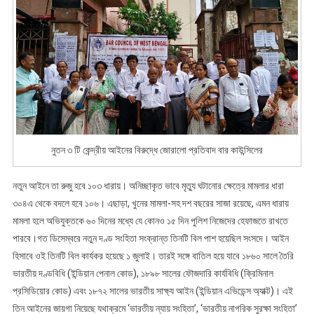
নুতন ৩ টি কেন্দ্রীয় আইনের বিরুদ্ধে জোরালো প্রতিবাদ বার কাউন্সিলের
নতুন আইনে তা রুজু হবে ১০৩ ধারায়। অনিচ্ছাকৃত ভাবে মৃত্যু ঘটানোর ক্ষেত্রে মামলার ধারা
৩০৪এ থেকে বদলে হবে ১০৬। এছাড়া, খুনের মামলা-সহ দশ বছরের সাজা রয়েছে, এমন ধারায়
মামলা হলে অভিযুক্তকে ৬০ দিনের মধ্যে যে কোনও ১৫ দিন পুলিশ নিজেদের হেফাজতে রাখতে
পারবে।গত ডিসেম্বরে নতুন দণ্ড সংহিতা সংক্রান্ত তিনটি বিল পাশ হয়েছিল সংসদে। আইন
হিসাবে ওই তিনটি বিল কার্যকর হয়েছে ১ জুলাই। তারই সঙ্গে বাতিল হয়ে যাবে ১৮৬০ সালে তৈরি
ভারতীয় দণ্ডবিধি (ইন্ডিয়ান পেনাল কোড), ১৮৯৮ সালের ফৌজদারি কার্যবিধি (ক্রিমিনাল
প্রসিডিয়োর কোড) এবং ১৮৭২ সালের ভারতীয় সাক্ষ্য আইন (ইন্ডিয়ান এভিডেন্স অ্যাক্ট)। এই
তিন আইনের জায়গা নিয়েছে যথাক্রমে ‘ভারতীয় ন্যায় সংহিতা’, ‘ভারতীয় নাগরিক সুরক্ষা সংহিতা’