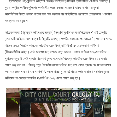
‘। ইতিমধ্যেই এই কেন্দ্রীয় আইনের বিরুদ্ধে রাজ্যের মুখ্যমন্ত্রী প্রধানমন্ত্রী কে চিঠি দিয়েছেন।
নুতন কেন্দ্রীয় আইনে পুলিশের অপরিসীম ক্ষমতা দেওয়া হয়েছে। তাতে সাধারণ মানুষরা
আগামীদিনে বিপদে পড়তে পারেন বলে মনে করছেন বার কাউন্সিলের প্রাক্তন চেয়ারম্যান ও বর্তমান
সদস্য আনসার মন্ডল।
আরেক সদস্য (প্রাক্তন ভাইস চেয়ারম্যান) সিদ্ধার্থ মুখোপাধ্যায় জানিয়েছেন -” এই কেন্দ্রীয়
নুতন ৩ টি আইনের অনেক ত্রুটি বিচ্যুতি রয়েছে। যেগুলির সংস্কার প্রয়োজন “। সোমবার থেকে
বাতিল হয়েছে ব্রিটিশ আমলের ভারতীয় দণ্ডবিধি (আইপিসি) এবং ফৌজদারি কার্যবিধি
(সিআরপিসি) আইন। সেই জায়গায় চালু হয়েছে নতুন আইন – ন্যায় সংহিতা ও দণ্ড সংহিতা।
পুরাতন অনুযায়ী কেউ প্রতারণায় অভিযুক্ত হলে তার বিরুদ্ধে ভারতীয় দণ্ডবিধির ৪২০ ধারায়
মামলা রুজু করা হয়। কিন্তু নতুন ‘ভারতীয় ন্যায় সংহিতা’ চালু হয়ে গেলে প্রতারণার মামলা দায়ের
করা হবে ৩১৮ ধারায়। এর পাশাপাশি, বদলে যাচ্ছে খুনের ঘটনায় মামলার ধারাও। বর্তমানে খুনের
অভিযোগের ক্ষেত্রে ভারতীয় দণ্ডবিধির ৩০২ ধারায় মামলা রুজু হয়।