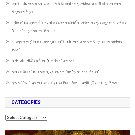
স্কটিশ চার্চ কলেজে শুরু হচ্ছে টেলিভিশন সংবাদ পাঠ, সঞ্চালনা ও ডাটা সায়েন্সের দক্ষতা
উন্নয়ন পাঠক্রম
শ্রীল ভক্তি স্বরুপ তীর্থ মহারাজের ৮৪তম আবির্ভাব তিথিতে মায়াপুরে নতুন গেস্ট হাউস ও
‘গোপাল’স প্রসাদম হল’ উদ্বোধন
ঐতিহ্য ও আধুনিকতার মেলবন্ধনে স্কটিশ চার্চ কলেজে নবরূপে উদ্বোধন হল ‘ওগিলভি
বিল্ডিং’
বাগবাজার গৌড়ীয় মঠে শুরু ‘চন্দনযাত্রা’ মহোৎসব
অক্ষয় তৃতীয়ায় বিশেষ অফার, ২১ বছরে পা দিল ‘ভূতের রাজা দিল বর’
ফুড ডেলিভারি অ্যাপের আদলে ‘বুক আ মিল’, শিশুদের অপুষ্টি দূরীকরণে নতুন উদ্যোগ
CATEGORIES
Categories