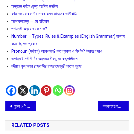
অন্যতম পর্যটন কেন্দ্র আদিনা মসজিদ
বর্ধমানের বোর হাটের সাধক কমলাকান্তের কালীবাড়ি
অশােকস্তম্ভ – এর ইতিহাস
পদান্বয়ী অব্যয় কাকে বলে?
Number: – Types, Rules & Examples (English Grammar) বাংলায়
বচন কি, কত প্রকার
Pronoun (সর্বনাম) কাকে বলে? কত প্রকার ও কি কি? উদাহরণ দাও
একান্নটি সতীপীঠের অন্যতম বীরভূমের কঙ্কালীতলা
নদীয়ার কৃষ্ণনগর রাজবাড়ীর রাজরাজেশ্বরী মাতার পুজো
Post
নুতন ৩ টি কেন্দ্রীয় আইনের বিরুদ্ধে জোরালো প্রতিবাদ বার কাউন্সিলের
কলকাতায় রথের দড়িতে টান দিলেন শিল্পীরা
navigation
RELATED POSTS