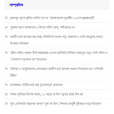
সাম্প্রতিক
মন্মথপুর প্রণব মন্দিরে পালিত হল ডা: শ্যামাপ্রসাদ মুখার্জীর ১২৫তম জন্মজয়ন্তী
পুজোর আগে কলকাতায় ৩ দিনের পর্যটন মেলা, পর্যটকদের ঢল
স্কটিশ চার্চ কলেজে শুরু হচ্ছে টেলিভিশন সংবাদ পাঠ, সঞ্চালনা ও ডাটা সায়েন্সের দক্ষতা
উন্নয়ন পাঠক্রম
শ্রীল ভক্তি স্বরুপ তীর্থ মহারাজের ৮৪তম আবির্ভাব তিথিতে মায়াপুরে নতুন গেস্ট হাউস ও
‘গোপাল’স প্রসাদম হল’ উদ্বোধন
ঐতিহ্য ও আধুনিকতার মেলবন্ধনে স্কটিশ চার্চ কলেজে নবরূপে উদ্বোধন হল ‘ওগিলভি
বিল্ডিং’
বাগবাজার গৌড়ীয় মঠে শুরু ‘চন্দনযাত্রা’ মহোৎসব
অক্ষয় তৃতীয়ায় বিশেষ অফার, ২১ বছরে পা দিল ‘ভূতের রাজা দিল বর’
ফুড ডেলিভারি অ্যাপের আদলে ‘বুক আ মিল’, শিশুদের অপুষ্টি দূরীকরণে নতুন উদ্যোগ