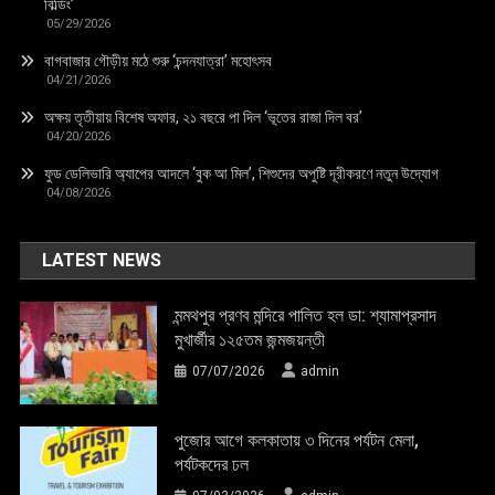
বিল্ডিং’
05/29/2026
বাগবাজার গৌড়ীয় মঠে শুরু ‘চন্দনযাত্রা’ মহোৎসব
04/21/2026
অক্ষয় তৃতীয়ায় বিশেষ অফার, ২১ বছরে পা দিল ‘ভূতের রাজা দিল বর’
04/20/2026
ফুড ডেলিভারি অ্যাপের আদলে ‘বুক আ মিল’, শিশুদের অপুষ্টি দূরীকরণে নতুন উদ্যোগ
04/08/2026
LATEST NEWS
মন্মথপুর প্রণব মন্দিরে পালিত হল ডা: শ্যামাপ্রসাদ
মুখার্জীর ১২৫তম জন্মজয়ন্তী
07/07/2026
admin
পুজোর আগে কলকাতায় ৩ দিনের পর্যটন মেলা,
পর্যটকদের ঢল