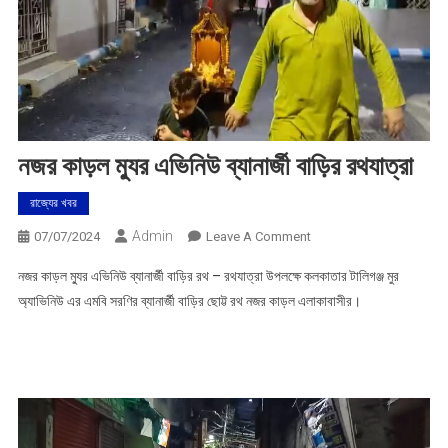
নজর কাড়ল ম্যুর এভিনিউ ব্যানার্জী বাড়ির রথযাত্রা
রাজ্যের খবর
Admin
On
07/07/2024
Leave A Comment
নজর
নজর কাড়ল ম্যুর এভিনিউ ব্যানার্জী বাড়ির রথ – রথযাত্রা উপলক্ষে কলকাতার টালিগঞ্জ মুর
কাড়ল
অ্যাভিনিউ এর এমবি সরণির ব্যানার্জী বাড়ির ছোট্ট রথ নজর কাড়ল এলাকাবাসীর।
ম্যুর
এভিনিউ
ব্যানার্জী
বাড়ির
রথযাত্রা