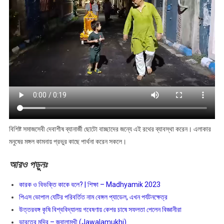
বিশিষ্ট সমাজসেবী দেবাশীষ ব্যানার্জী ছোটো বাচ্ছাদের জন্যে এই রথের ব্যাবস্থা করেন। এলাকার
মনুষের মঙ্গল কামনায় প্রভুর কাছে পার্থনা করেন সকলে।
আরও
পড়ুনঃ
কারক ও বিভক্তি কাকে বলে? | শিক্ষা – Madhyamik 2023
পিএস ভোপাল যেটির পরিবর্তিত নাম বেঙ্গল প্যাডেল, এখন পর্যটনক্ষেত্র
উত্তরবঙ্গ কৃষি বিশ্ববিদ্যালয় গবেষণায় কেশর চাষে সফলতা পেলেন বিজ্ঞানীরা
ভারতের মন্দির – জ্বালামুখী (Jawalamukhi)