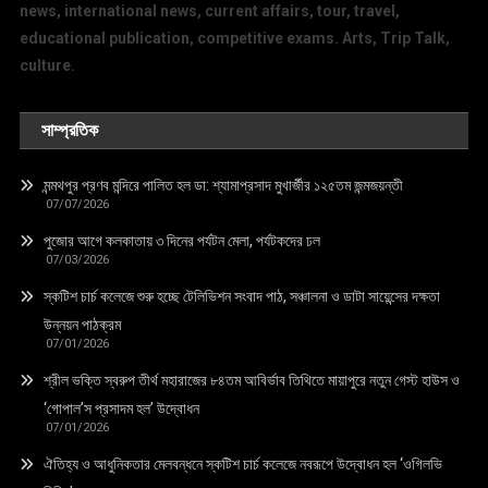
news, international news, current affairs, tour, travel,
educational publication, competitive exams. Arts, Trip Talk,
culture.
সাম্প্রতিক
মন্মথপুর প্রণব মন্দিরে পালিত হল ডা: শ্যামাপ্রসাদ মুখার্জীর ১২৫তম জন্মজয়ন্তী
07/07/2026
পুজোর আগে কলকাতায় ৩ দিনের পর্যটন মেলা, পর্যটকদের ঢল
07/03/2026
স্কটিশ চার্চ কলেজে শুরু হচ্ছে টেলিভিশন সংবাদ পাঠ, সঞ্চালনা ও ডাটা সায়েন্সের দক্ষতা
উন্নয়ন পাঠক্রম
07/01/2026
শ্রীল ভক্তি স্বরুপ তীর্থ মহারাজের ৮৪তম আবির্ভাব তিথিতে মায়াপুরে নতুন গেস্ট হাউস ও
‘গোপাল’স প্রসাদম হল’ উদ্বোধন
07/01/2026
ঐতিহ্য ও আধুনিকতার মেলবন্ধনে স্কটিশ চার্চ কলেজে নবরূপে উদ্বোধন হল ‘ওগিলভি