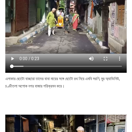
এলাকার ছোটো বাচ্ছারা তাদের বাবা মায়ের সঙ্গে ছোটো রথ নিয়ে এমবি সরণি, মুর অ্যাভিনিউ,
চণ্ডীতলা অশোক নগর বাজার পরিক্রমন করে।