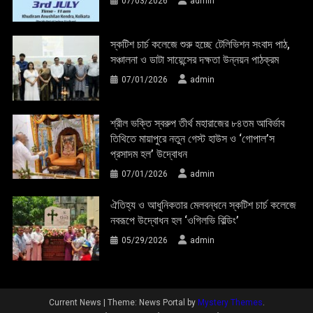
07/03/2026
admin
স্কটিশ চার্চ কলেজে শুরু হচ্ছে টেলিভিশন সংবাদ পাঠ,
সঞ্চালনা ও ডাটা সায়েন্সের দক্ষতা উন্নয়ন পাঠক্রম
07/01/2026
admin
শ্রীল ভক্তি স্বরুপ তীর্থ মহারাজের ৮৪তম আবির্ভাব
তিথিতে মায়াপুরে নতুন গেস্ট হাউস ও ‘গোপাল’স
প্রসাদম হল’ উদ্বোধন
07/01/2026
admin
ঐতিহ্য ও আধুনিকতার মেলবন্ধনে স্কটিশ চার্চ কলেজে
নবরূপে উদ্বোধন হল ‘ওগিলভি বিল্ডিং’
05/29/2026
admin
Current News
|
Theme: News Portal by
Mystery Themes
.