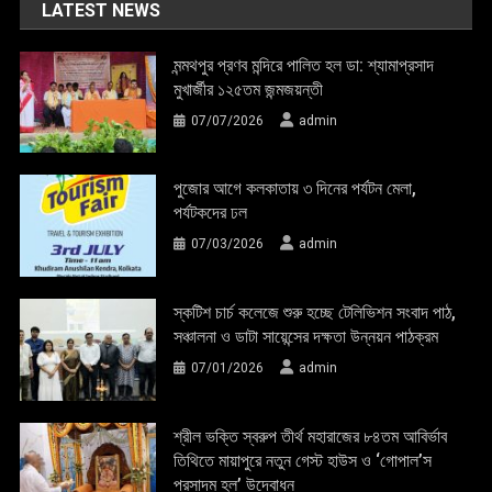
LATEST NEWS
মন্মথপুর প্রণব মন্দিরে পালিত হল ডা: শ্যামাপ্রসাদ
মুখার্জীর ১২৫তম জন্মজয়ন্তী
07/07/2026
admin
পুজোর আগে কলকাতায় ৩ দিনের পর্যটন মেলা,
পর্যটকদের ঢল
07/03/2026
admin
স্কটিশ চার্চ কলেজে শুরু হচ্ছে টেলিভিশন সংবাদ পাঠ,
সঞ্চালনা ও ডাটা সায়েন্সের দক্ষতা উন্নয়ন পাঠক্রম
07/01/2026
admin
শ্রীল ভক্তি স্বরুপ তীর্থ মহারাজের ৮৪তম আবির্ভাব
তিথিতে মায়াপুরে নতুন গেস্ট হাউস ও ‘গোপাল’স
প্রসাদম হল’ উদ্বোধন