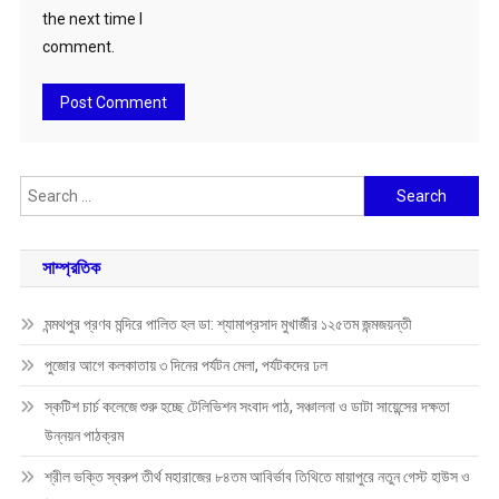
the next time I
comment.
Search
for:
সাম্প্রতিক
মন্মথপুর প্রণব মন্দিরে পালিত হল ডা: শ্যামাপ্রসাদ মুখার্জীর ১২৫তম জন্মজয়ন্তী
পুজোর আগে কলকাতায় ৩ দিনের পর্যটন মেলা, পর্যটকদের ঢল
স্কটিশ চার্চ কলেজে শুরু হচ্ছে টেলিভিশন সংবাদ পাঠ, সঞ্চালনা ও ডাটা সায়েন্সের দক্ষতা
উন্নয়ন পাঠক্রম
শ্রীল ভক্তি স্বরুপ তীর্থ মহারাজের ৮৪তম আবির্ভাব তিথিতে মায়াপুরে নতুন গেস্ট হাউস ও