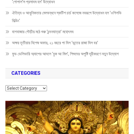
‘গোপাল’স প্রসাদম হল’ উদ্বোধন
ঐতিহ্য ও আধুনিকতার মেলবন্ধনে স্কটিশ চার্চ কলেজে নবরূপে উদ্বোধন হল ‘ওগিলভি
বিল্ডিং’
বাগবাজার গৌড়ীয় মঠে শুরু ‘চন্দনযাত্রা’ মহোৎসব
অক্ষয় তৃতীয়ায় বিশেষ অফার, ২১ বছরে পা দিল ‘ভূতের রাজা দিল বর’
ফুড ডেলিভারি অ্যাপের আদলে ‘বুক আ মিল’, শিশুদের অপুষ্টি দূরীকরণে নতুন উদ্যোগ
CATEGORIES
Categories