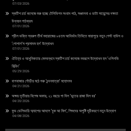
07/03/2026
স্কটিশ চার্চ কলেজে শুরু হচ্ছে টেলিভিশন সংবাদ পাঠ, সঞ্চালনা ও ডাটা সায়েন্সের দক্ষতা
উন্নয়ন পাঠক্রম
07/01/2026
শ্রীল ভক্তি স্বরুপ তীর্থ মহারাজের ৮৪তম আবির্ভাব তিথিতে মায়াপুরে নতুন গেস্ট হাউস ও
‘গোপাল’স প্রসাদম হল’ উদ্বোধন
07/01/2026
ঐতিহ্য ও আধুনিকতার মেলবন্ধনে স্কটিশ চার্চ কলেজে নবরূপে উদ্বোধন হল ‘ওগিলভি
বিল্ডিং’
05/29/2026
বাগবাজার গৌড়ীয় মঠে শুরু ‘চন্দনযাত্রা’ মহোৎসব
04/21/2026
অক্ষয় তৃতীয়ায় বিশেষ অফার, ২১ বছরে পা দিল ‘ভূতের রাজা দিল বর’
04/20/2026
ফুড ডেলিভারি অ্যাপের আদলে ‘বুক আ মিল’, শিশুদের অপুষ্টি দূরীকরণে নতুন উদ্যোগ
04/08/2026