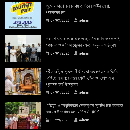
পুজোর আগে কলকাতায় ৩ দিনের পর্যটন মেলা,
পর্যটকদের ঢল
07/03/2026
admin
স্কটিশ চার্চ কলেজে শুরু হচ্ছে টেলিভিশন সংবাদ পাঠ,
সঞ্চালনা ও ডাটা সায়েন্সের দক্ষতা উন্নয়ন পাঠক্রম
07/01/2026
admin
শ্রীল ভক্তি স্বরুপ তীর্থ মহারাজের ৮৪তম আবির্ভাব
তিথিতে মায়াপুরে নতুন গেস্ট হাউস ও ‘গোপাল’স
প্রসাদম হল’ উদ্বোধন
07/01/2026
admin
ঐতিহ্য ও আধুনিকতার মেলবন্ধনে স্কটিশ চার্চ কলেজে
নবরূপে উদ্বোধন হল ‘ওগিলভি বিল্ডিং’
05/29/2026
admin