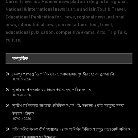
Current news is a Pioneer news platform deigns to regional,
National & International news is true and fair.Tour & Travel,
Educational Publication for.. news, regional news, national
news, international news, current affairs, tour, travel,
educational publication, competitive exams. Arts, Trip Talk,
culture.
সাম্প্রতিক
মন্মথপুর প্রণব মন্দিরে পালিত হল ডা: শ্যামাপ্রসাদ মুখার্জীর ১২৫তম জন্মজয়ন্তী
07/07/2026
পুজোর আগে কলকাতায় ৩ দিনের পর্যটন মেলা, পর্যটকদের ঢল
07/03/2026
স্কটিশ চার্চ কলেজে শুরু হচ্ছে টেলিভিশন সংবাদ পাঠ, সঞ্চালনা ও ডাটা সায়েন্সের দক্ষতা
উন্নয়ন পাঠক্রম
07/01/2026
শ্রীল ভক্তি স্বরুপ তীর্থ মহারাজের ৮৪তম আবির্ভাব তিথিতে মায়াপুরে নতুন গেস্ট হাউস ও
‘গোপাল’স প্রসাদম হল’ উদ্বোধন