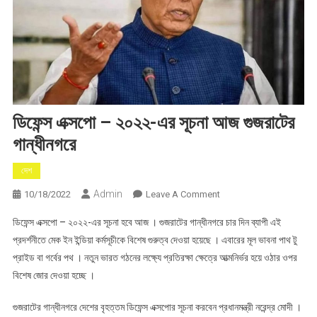
ডিফেন্স এক্সপো – ২০২২-এর সূচনা আজ গুজরাটের
গান্ধীনগরে
দেশ
Admin
On
10/18/2022
Leave A Comment
ডিফেন্স
ডিফেন্স এক্সপো – ২০২২-এর সূচনা হবে আজ । গুজরাটের গান্ধীনগরে চার দিন ব্যাপী এই
এক্সপো
প্রদর্শনীতে মেক ইন ইন্ডিয়া কর্মসূচীকে বিশেষ গুরুত্ব দেওয়া হয়েছে । এবারের মূল ভাবনা পাথ টু
–
প্রাইড বা গর্বের পথ । নতুন ভারত গঠনের লক্ষ্যে প্রতিরক্ষা ক্ষেত্রে আত্মনির্ভর হয়ে ওঠার ওপর
২০২২-
বিশেষ জোর দেওয়া হচ্ছে ।
এর
সূচনা
গুজরাটের গান্ধীনগরে দেশের বৃহত্তম ডিফেন্স এক্সপোর সূচনা করবেন প্রধানমন্ত্রী নরেন্দ্র মোদী ।
আজ