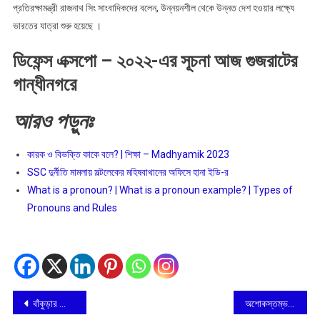
গুজরাটের
প্রতিরক্ষামন্ত্রী রাজনাথ সিং সাংবাদিকদের বলেন, উন্নয়নশীল থেকে উন্নত দেশ হওয়ার লক্ষ্যে
গান্ধীনগরে
ভারতের যাত্রা শুরু হয়েছে ।
ডিফেন্স এক্সপো – ২০২২-এর সূচনা আজ গুজরাটের
গান্ধীনগরে
আরও
পড়ুনঃ
কারক ও বিভক্তি কাকে বলে? | শিক্ষা – Madhyamik 2023
SSC দুর্নীতি মামলায় সল্টলেকের মহিষবাথানের অফিসে হানা ইডি-র
What is a pronoun? | What is a pronoun example? | Types of
Pronouns and Rules
Post
বাঁকুড়ার সোমসার গ্রামে আর্থ সামাজিক উন্নয়নে রামকৃষ্ণ মঠ ও মিশন
অশােকস্তম্ভ – এর ইতিহাস