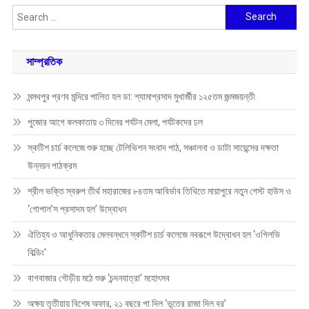
Search
for:
সাম্প্রতিক
মন্মথপুর প্রণব মন্দিরে পালিত হল ডা: শ্যামাপ্রসাদ মুখার্জীর ১২৫তম জন্মজয়ন্তী
পুজোর আগে কলকাতায় ৩ দিনের পর্যটন মেলা, পর্যটকদের ঢল
স্কটিশ চার্চ কলেজে শুরু হচ্ছে টেলিভিশন সংবাদ পাঠ, সঞ্চালনা ও ডাটা সায়েন্সের দক্ষতা
উন্নয়ন পাঠক্রম
শ্রীল ভক্তি স্বরুপ তীর্থ মহারাজের ৮৪তম আবির্ভাব তিথিতে মায়াপুরে নতুন গেস্ট হাউস ও
‘গোপাল’স প্রসাদম হল’ উদ্বোধন
ঐতিহ্য ও আধুনিকতার মেলবন্ধনে স্কটিশ চার্চ কলেজে নবরূপে উদ্বোধন হল ‘ওগিলভি
বিল্ডিং’
বাগবাজার গৌড়ীয় মঠে শুরু ‘চন্দনযাত্রা’ মহোৎসব
অক্ষয় তৃতীয়ায় বিশেষ অফার, ২১ বছরে পা দিল ‘ভূতের রাজা দিল বর’